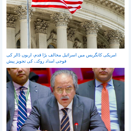
امریکی کانگریس میں اسرائیل مخالف بڑا قدم، اربوں ڈالر کی
فوجی امداد روکنے کی تجویز پیش