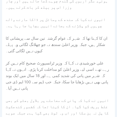
ہوئی، مگر اربوں کی گندم چوہے کھا جاتے ہیں اور چار
وزرا اس پر بیٹھ کر بات کرتے ہیں۔
انہوں نے کہا کہ سندھ کے وسائل پر ڈاکا مارنے والے
چوہوں کو پکڑنے کے بجائے انہیں بچایا جا رہا ہے۔
ان کا کہنا تھا کہ شہر کے عوام گزشتہ تین سال سے پریشانی کا
شکار ہیں، جبکہ وزیر اعلیٰ سندھ نے جو چھلانگ لگائی وہ پہلے
کیوں نہیں لگائی گئی۔
علی خورشیدی نے کہا کہ وزیر ٹرانسپورٹ صحیح کام نہیں کر
رہے تھے، اسی لیے وزیر اعلیٰ کو مداخلت کرنا پڑی۔ انہوں نے کہا
کہ شہر میں پانی کی شدید کمی ہے اور 18 سال میں ایک بوند
پانی بھی نہیں بڑھایا جا سکا، جبکہ حب ڈیم سے 100 ایم ڈی جی
پانی نہیں آیا۔
انہوں نے کہا کہ پانی کے معاملے پر بلاول بھٹو کو بھی
غلط بریف کیا گیا۔ ان کا کہنا تھا کہ کشمور کندھکوٹ
کا پل نہ بن سکا اور اب وہ ٹوٹ بھی گیا ہے، جبکہ صوبے