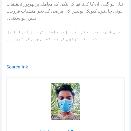
تباہ ہو گئے۔ ان کا کہنا تھا کہ پنکی کے معاملے پر بھرپور تحقیقات
ہونی چاہئیں، کیونکہ پولیس کی مرضی کے بغیر منشیات فروخت
نہیں ہو سکتی۔
علی خورشیدی نے کہا کہ وزیر داخلہ کو سول ایوارڈ مل
گیا مگر کراچی کی صورتحال جوں کی توں ہے۔
Source link