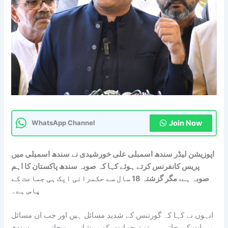
Join Now
WhatsApp Channel
اپوزیشن لیڈر سندھ اسمبلی علی خورشیدی نے سندھ اسمبلی میں
پریس کانفرنس کرتے ہوئے کہا کہ صوبہ سندھ پاکستان کا اہم
صوبہ ہے، مگر گزشتہ 18 سال سے حکمرانی ایک ہی جماعت کے
پاس ہے۔
انہوں نے کہا کہ گورننس کے شدید مسائل ہیں اور جب ان مسائل
پر بات کی جاتی ہے تو ترجمانوں کو پریشانی ہو جاتی ہے، سندھ