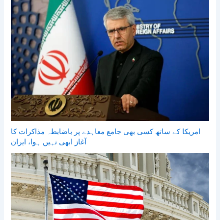
امریکا کے ساتھ کسی بھی جامع معاہدے پر باضابطہ مذاکرات کا
آغاز ابھی نہیں ہوا، ایران