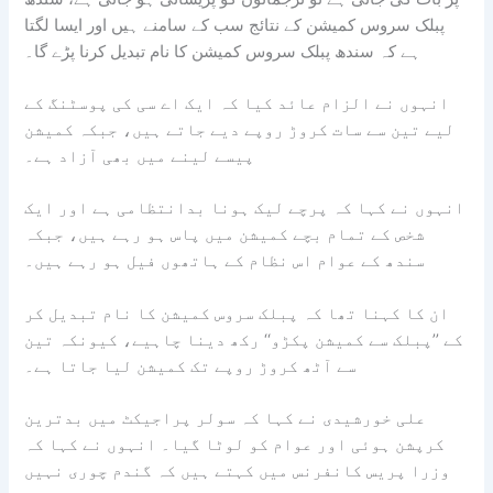
پبلک سروس کمیشن کے نتائج سب کے سامنے ہیں اور ایسا لگتا
ہے کہ سندھ پبلک سروس کمیشن کا نام تبدیل کرنا پڑے گا۔
انہوں نے الزام عائد کیا کہ ایک اے سی کی پوسٹنگ کے
لیے تین سے سات کروڑ روپے دیے جاتے ہیں، جبکہ کمیشن
پیسے لینے میں بھی آزاد ہے۔
انہوں نے کہا کہ پرچے لیک ہونا بدانتظامی ہے اور ایک
شخص کے تمام بچے کمیشن میں پاس ہو رہے ہیں، جبکہ
سندھ کے عوام اس نظام کے ہاتھوں فیل ہو رہے ہیں۔
ان کا کہنا تھا کہ پبلک سروس کمیشن کا نام تبدیل کر
کے ’’پبلک سے کمیشن پکڑو‘‘ رکھ دینا چاہیے، کیونکہ تین
سے آٹھ کروڑ روپے تک کمیشن لیا جاتا ہے۔
علی خورشیدی نے کہا کہ سولر پراجیکٹ میں بدترین
کرپشن ہوئی اور عوام کو لوٹا گیا۔ انہوں نے کہا کہ
وزرا پریس کانفرنس میں کہتے ہیں کہ گندم چوری نہیں