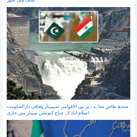
سنگ میل عبور
سندھ طاس معاہدے پر بین الاقوامی سیمینار وفاقی دارالحکومت
اسلام آباد کے جناح کنونشن سینٹر میں جاری