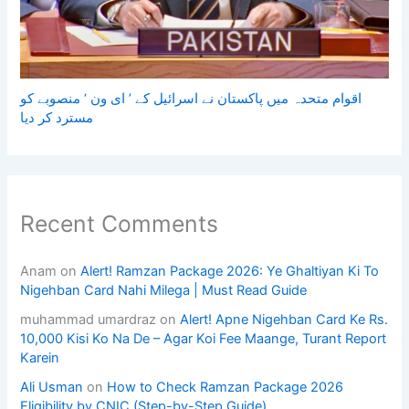
اقوام متحدہ میں پاکستان نے اسرائیل کے ’ ای ون ‘ منصوبے کو
مسترد کر دیا
Recent Comments
Anam
on
Alert! Ramzan Package 2026: Ye Ghaltiyan Ki To
Nigehban Card Nahi Milega | Must Read Guide
muhammad umardraz
on
Alert! Apne Nigehban Card Ke Rs.
10,000 Kisi Ko Na De – Agar Koi Fee Maange, Turant Report
Karein
Ali Usman
on
How to Check Ramzan Package 2026
Eligibility by CNIC (Step-by-Step Guide)