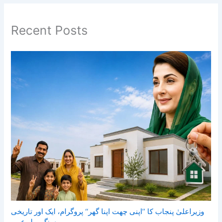
Recent Posts
وزیراعلیٰ پنجاب کا ’’اپنی چھت اپنا گھر‘‘ پروگرام، ایک اور تاریخی