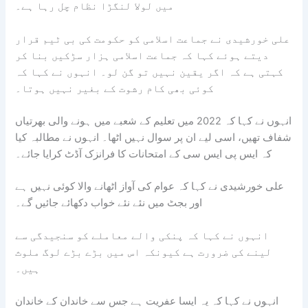
میں لولا لنگڑا نظام چل رہا ہے۔
علی خورشیدی نے جماعت اسلامی کو حکومت کی بی ٹیم قرار
دیتے ہوئے کہا کہ جماعت اسلامی ہزار سڑکیں بنا کر
کہتی ہے کہ اگر یقین نہیں تو گن لو۔ انہوں نے کہا کہ
کوئی بھی کام رشوت کے بغیر نہیں ہوتا۔
انہوں نے کہا کہ 2022 میں تعلیم کے شعبے میں ہونے والی بھرتیاں
شفاف تھیں، اسی لیے ان پر سوال نہیں اٹھا۔ انہوں نے مطالبہ کیا
کہ ایس پی ایس سی کے امتحانات کا فرانزک آڈٹ کرایا جائے۔
علی خورشیدی نے کہا کہ عوام کی آواز اٹھانے والا کوئی نہیں ہے
اور بجٹ میں نئے نئے خواب دکھائے جائیں گے۔
انہوں نے کہا کہ پنکی والے معاملے کو سنجیدگی سے
لینے کی ضرورت ہے کیونکہ اس میں بڑے بڑے لوگ ملوث
ہیں۔
انہوں نے کہا کہ یہ ایسا عفریت ہے جس سے خاندان کے خاندان