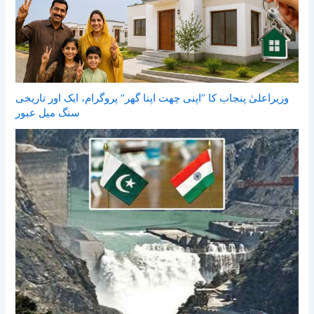
وزیراعلیٰ پنجاب کا ’’اپنی چھت اپنا گھر‘‘ پروگرام، ایک اور تاریخی
سنگ میل عبور