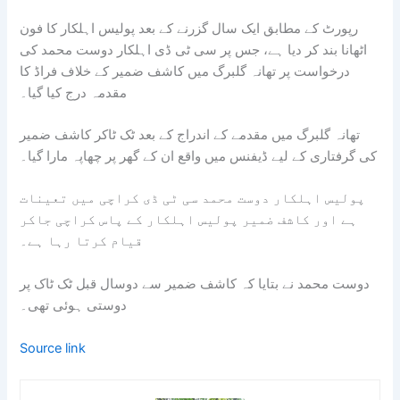
رپورٹ کے مطابق ایک سال گزرنے کے بعد پولیس اہلکار کا فون
اٹھانا بند کر دیا ہے، جس پر سی ٹی ڈی اہلکار دوست محمد کی
درخواست پر تھانہ گلبرگ میں کاشف ضمیر کے خلاف فراڈ کا
مقدمہ درج کیا گیا۔
تھانہ گلبرگ میں مقدمے کے اندراج کے بعد ٹک ٹاکر کاشف ضمیر
کی گرفتاری کے لیے ڈیفنس میں واقع ان کے گھر پر چھاپہ مارا گیا۔
پولیس اہلکار دوست محمد سی ٹی ڈی کراچی میں تعینات
ہے اور کاشف ضمیر پولیس اہلکار کے پاس کراچی جاکر
قیام کرتا رہا ہے۔
دوست محمد نے بتایا کہ کاشف ضمیر سے دوسال قبل ٹک ٹاک پر
دوستی ہوئی تھی۔
Source link