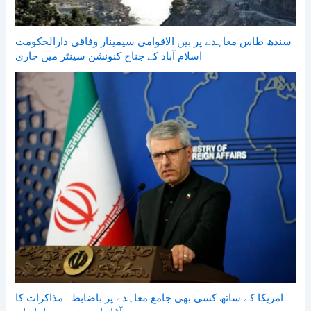
سندھ طاس معاہدے پر بین الاقوامی سیمینار وفاقی دارالحکومت
اسلام آباد کے جناح کنونشن سینٹر میں جاری
امریکا کے ساتھ کسی بھی جامع معاہدے پر باضابطہ مذاکرات کا