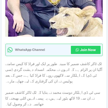
Join Now
WhatsApp Channel
ٹک ٹاکر کاشف ضمیر کا مبینہ طور پر ایک اور فراڈ کا کیس سامنے
آگیا ان پر الزام ہے کہ انہوں نے محکمہ انسداد دہشت گردی (سی
ٹی ڈی) کے اہلکار سے لاکھوں روپے کا فراڈ کیا ہے، جس کے بعد
پولیس نے ان کی گرفتاری کے لیے چھاپے مارے۔
سی ٹی ڈی اہلکار دوست محمد نے بتایا کہ ٹک ٹاکر کاشف ضمیر
نے ان سے 19 لاکھ بٹور لیے ہیں، یہ پیسے انہیں اٹلی بھیجنے کا
جھانسہ دے کر وصول کیا۔