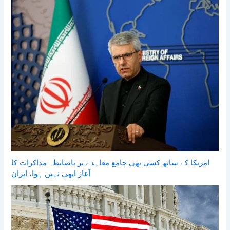
امریکا کے ساتھ کسی بھی جامع معاہدے پر باضابطہ مذاکرات کا
آغاز ابھی نہیں ہوا، ایران