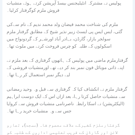
پولیس نے مشترکہ انٹیلیجنس بیسڈ آپریشن کرتے ہوئے منشیات
فروش ملزم کوگرفتار کرلیا۔
ملزم کی شناخت محمد فیضان ولد محمد ندیم کے نام سےکی
گئی، ایس ایس پی ایسٹ زبیر نذیر شیخ کے مطابق گرفتار ملزم
سولجر بازار، گارڈن، بہادر آباد اورشہر کے گردونواح میں
اسکولوں کے طلبہ کو چرس فروخت کرنے میں ملوث تھا۔
گرفتارملزم ماضی میں پولیس کے ہاتھوں گرفتاری کے بعد ملزم نے
اپنے ذاتی موبائل فون نمبر بند کر دیے تھے اورمنشیات فروشی کے
لیے دیگر نمبر استعمال کر رہا تھا۔
گرفتار ملزم نے انکشاف کیا کہ گرفتاری سے قبل وہ وحید رمضانی
سے منشیات حاصل کرتا رہا، بعد ازاں اس کے ایک دوست ابراہیم
(الیکٹریشن) نے اسکا رابطہ ناصرنامی منشیات فروش سے کروایا
جس سے وہ منشیات خرید رہا تھا۔
گرفتارملزم کشہرکے علاقے معصوم شاہ (مسجد)، تھارو
لائن اور گارڈن کے قریب تعلیمی اداروں کے طلبہ کو