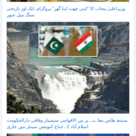
وزیراعلیٰ پنجاب کا ’’اپنی چھت اپنا گھر‘‘ پروگرام، ایک اور تاریخی
سنگ میل عبور
سندھ طاس معاہدے پر بین الاقوامی سیمینار وفاقی دارالحکومت
اسلام آباد کے جناح کنونشن سینٹر میں جاری