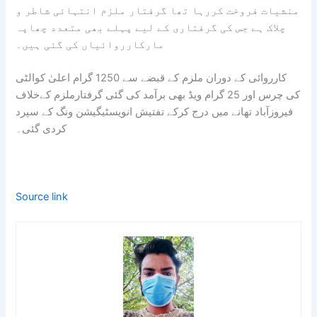
منشیات فروخت کررہا تھا گرفتار ملزم انتہائی شاطر و
چلاک ہے جس کی گرفتاری کے لیے پہلے بھی متعدد چھاپہ
مارکارروائیاں کی گئی ہیں۔
کارروائی کے دوران ملزم کے قبضے سے 1250 گرام اعلیٰ کوالٹی
کی چرس اور 25 گرام ویڈ بھی برآمد کی گئی گرفتارملزم کےخلاف
فیروزآباد تھانے میں درج کرکے تفتیش انویسٹیگیشن ونگ کے سپرد
کردی گئی۔
Source link