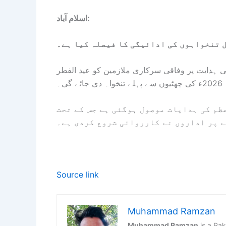
اسلام آباد:
ل تنخواہوں کی ادائیگی کا فیصلہ کیا ہے۔
ہدایت پر وفاقی سرکاری ملازمین کو عید الفطر
2026ء کی چھٹیوں سے پہلے تنخواہ دی جائے گی۔
ظم کی ہدایات موصول ہوگئی ہے جس کے تحت
ے پر اداروں نے کارروائی شروع کردی ہے۔
Source link
Muhammad Ramzan
Muhammad Ramzan
is a Pak