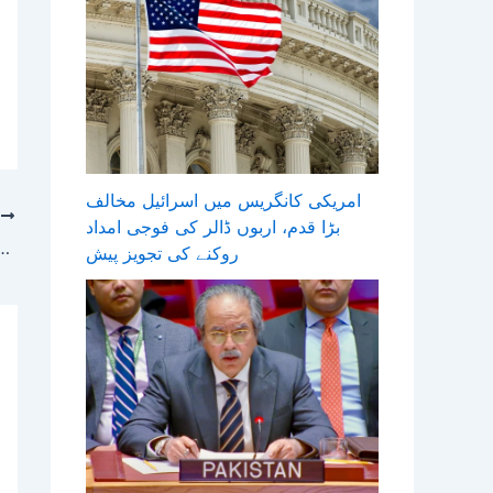
امریکی کانگریس میں اسرائیل مخالف
T
بڑا قدم، اربوں ڈالر کی فوجی امداد
آبنائے ہرمز، ٹرمپ نے جنوبی کوریا اور جاپان سے بھی مدد مانگ لی، اتحا
روکنے کی تجویز پیش