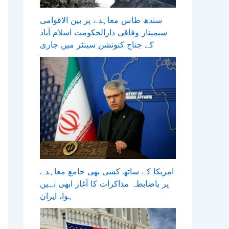
سندھ طاس معاہدے پر بین الاقوامی
سیمینار وفاقی دارالحکومت اسلام آباد
کے جناح کنونشن سینٹر میں جاری
امریکا کے ساتھ کسی بھی جامع معاہدے
پر باضابطہ مذاکرات کا آغاز ابھی نہیں
ہوا، ایران