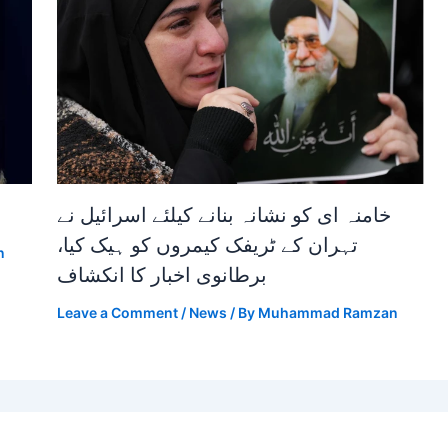
خامنہ ای کو نشانہ بنانے کیلئے اسرائیل نے
تہران کے ٹریفک کیمروں کو ہیک کیا،
n
برطانوی اخبار کا انکشاف
Leave a Comment
/
News
/ By
Muhammad Ramzan