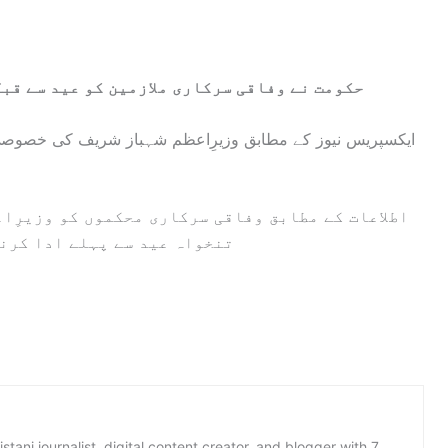
حکومت نے وفاقی سرکاری ملازمین کو عید سے قب
ایکسپریس نیوز کے مطابق وزیرِاعظم شہباز شریف کی خصوصی 
اطلاعات کے مطابق وفاقی سرکاری محکموں کو وزیرِاع
تنخواہ عید سے پہلے ادا کرن
istani journalist, digital content creator, and blogger with 7