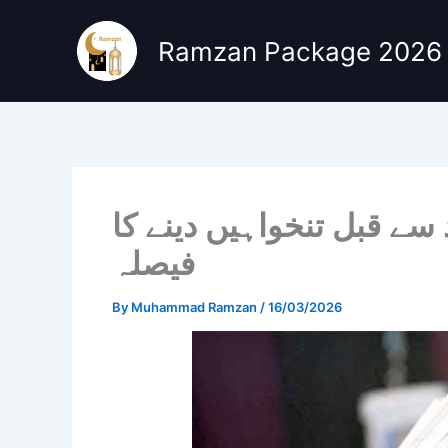
Skip
to
Ramzan Package 2026
content
سے قبل تنخواہیں دینے کا
فیصلہ
By
Muhammad Ramzan
/
16/03/2026