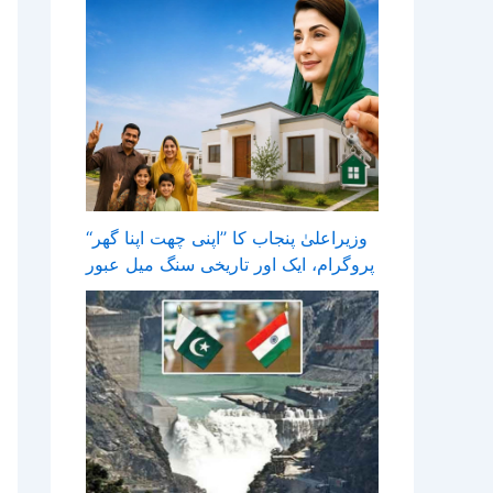
وزیراعلیٰ پنجاب کا ’’اپنی چھت اپنا گھر‘‘
پروگرام، ایک اور تاریخی سنگ میل عبور