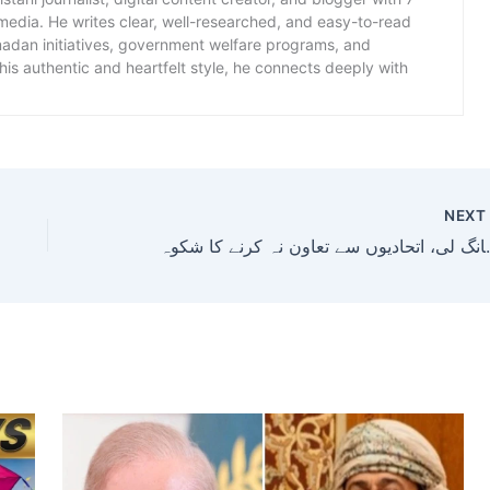
 media. He writes clear, well-researched, and easy-to-read
amadan initiatives, government welfare programs, and
is authentic and heartfelt style, he connects deeply with
NEX
دیوں سے تعاون نہ کرنے کا شکوہ