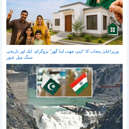
وزیراعلیٰ پنجاب کا ’’اپنی چھت اپنا گھر‘‘ پروگرام، ایک اور تاریخی
سنگ میل عبور