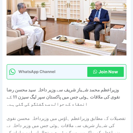
Join Now
WhatsApp Channel
وزیراعظم محمد شہباز شریف سے وزیر داخلہ سید محسن رضا
نقوی کی ملاقات ہوئی جس میں پاکستان سپر لیگ سیزن 11 کے
انعقاد کے حوالے سے گفتگو کی گئی ہے۔
تفصیلات کے مطابق وزیراعظم ہاؤس میں وزیرداخلہ محسن نقوی
کی شہباز شریف سے ملاقات ہوئی جس میں وزیر داخلہ نے
وزیراعظم کو ملک میں سیکیورٹی صورتحال اور امن و امان کے