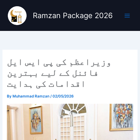
Skip
to
Ramzan Package 2026
content
وزیراعظم کی پی ایس ایل
فائنل کے لیے بہترین
اقدامات کی ہدایت
By
Muhammad Ramzan
/
02/05/2026