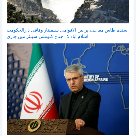
سندھ طاس معاہدے پر بین الاقوامی سیمینار وفاقی دارالحکومت
اسلام آباد کے جناح کنونشن سینٹر میں جاری