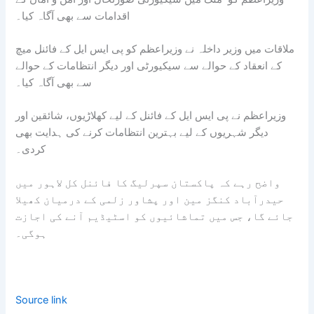
اقدامات سے بھی آگاہ کیا۔
ملاقات میں وزیر داخلہ نے وزیراعظم کو پی ایس ایل کے فائنل میچ
کے انعقاد کے حوالے سے سیکیورٹی اور دیگر انتظامات کے حوالے
سے بھی آگاہ کیا۔
وزیراعظم نے پی ایس ایل کے فائنل کے لیے کھلاڑیوں، شائقین اور
دیگر شہریوں کے لیے بہترین انتظامات کرنے کی ہدایت بھی
کردی۔
واضح رہے کہ پاکستان سپرلیگ کا فائنل کل لاہور میں
حیدرآباد کنگز مین اور پشاور زلمی کے درمیان کھیلا
جائے گا، جس میں تماشائیوں کو اسٹیڈیم آنے کی اجازت
ہوگی۔
Source link