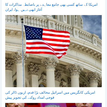
امریکا کے ساتھ کسی بھی جامع معاہدے پر باضابطہ مذاکرات کا
آغاز ابھی نہیں ہوا، ایران
امریکی کانگریس میں اسرائیل مخالف بڑا قدم، اربوں ڈالر کی
فوجی امداد روکنے کی تجویز پیش