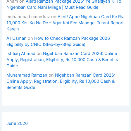
Anam
on
Alert! Ramzan Package 2026: Ye Ghaltiyan Ki To
Nigehban Card Nahi Milega | Must Read Guide
muhammad umardraz
on
Alert! Apne Nigehban Card Ke Rs.
10,000 Kisi Ko Na De – Agar Koi Fee Maange, Turant Report
Karein
Ali Usman
on
How to Check Ramzan Package 2026
Eligibility by CNIC (Step-by-Step Guide)
Ishtiaq Ahmad
on
Nigehban Ramzan Card 2026: Online
Apply, Registration, Eligibility, Rs 10,000 Cash & Benefits
Guide
Muhammad Ramzan
on
Nigehban Ramzan Card 2026:
Online Apply, Registration, Eligibility, Rs 10,000 Cash &
Benefits Guide
June 2026