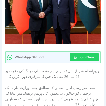
Join Now
WhatsApp Channel
وزیرِاعظم شہباز شریف چینی ہم منصب لی چیانگ کی دعوت پر
23 سے 26 مئی تک چین کا سرکاری دورہ کریں گے۔
چینی خبر رساں ادارے شنہوا کے مطابق چینی وزارت خارجہ کے
ترجمان گو جیاکون نے معمول کی پریس بریفنگ میں بتایا کہ
وزیرِاعظم شہباز شریف کا یہ دورہ چین اور پاکستان کے سفارتی
تعلقات کے 75 سال مکمل ہونے کے موقع پر ایک اہم اعلیٰ