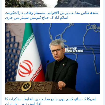
سندھ طاس معاہدے پر بین الاقوامی سیمینار وفاقی دارالحکومت
اسلام آباد کے جناح کنونشن سینٹر میں جاری
امریکا کے ساتھ کسی بھی جامع معاہدے پر باضابطہ مذاکرات کا
آغاز ابھی نہیں ہوا، ایران