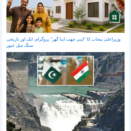
وزیراعلیٰ پنجاب کا ’’اپنی چھت اپنا گھر‘‘ پروگرام، ایک اور تاریخی
سنگ میل عبور