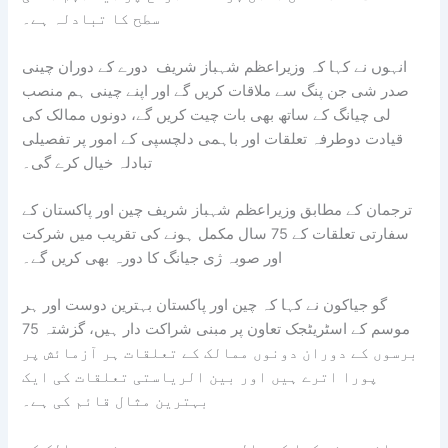
سطح کا تبادلہ ہے۔
انہوں نے کہا کہ وزیراعظم شہباز شریف دورے کے دوران چینی
صدر شی جن پنگ سے ملاقات کریں گے اور اپنے چینی ہم منصب
لی چیانگ کے ساتھ بھی بات چیت کریں گے، دونوں ممالک کی
قیادت دوطرفہ تعلقات اور باہمی دلچسپی کے امور پر تفصیلی
تبادلہ خیال کرے گی۔
ترجمان کے مطابق وزیراعظم شہباز شریف چین اور پاکستان کے
سفارتی تعلقات کے 75 سال مکمل ہونے کی تقریب میں شرکت
اور صوبہ ژی جیانگ کا دورہ بھی کریں گے۔
گو جیاکون نے کہا کہ چین اور پاکستان بہترین دوست اور ہر
موسم کے اسٹریٹجک تعاون پر مبنی شراکت دار ہیں، گزشتہ 75
برسوں کے دوران دونوں ممالک کے تعلقات ہر آزمائش پر
پورا اترے ہیں اور بین الریاستی تعلقات کی ایک
بہترین مثال قائم کی ہے۔