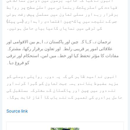
انہوں نے کہا کہ حالیہ برسوں میں دونوں ممالک کی
قیادت کی اسٹریٹجک رہنمائی میں اعلیٰ سطح پر روابط
برقرار رہے اور عملی تعاون میں مسلسل پیش رفت ہوئی
جس کے نتیجے میں پاک-چین اقتصادی راہداری (سی پیک)
کی ترقی میں نمایاں کامیابیاں حاصل ہوئیں۔
ترجمان نے کہا کہ چین اور پاکستان نے اہم بین الاقوامی اور
علاقائی امور پر قریبی رابطہ اور تعاون برقرار رکھا، مشترکہ
مفادات کا مؤثر تحفظ کیا اور خطے میں امن، استحکام اور ترقی
کو فروغ دیا۔
انہوں نے امید ظاہر کی کہ یہ دورہ روایتی دوستی کو
مزید مضبوط بنانے، ہمہ جہت تعاون کو گہرا کرنے اور
نئے دور میں چین اور پاکستان کے مشترکہ مستقبل کی
حامل برادری کی تعمیر کے نئے باب کا آغاز ثابت ہوگا۔
Source link