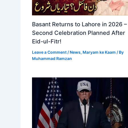
Basant Returns to Lahore in 2026 –
Second Celebration Planned After
Eid-ul-Fitr!
Leave a Comment
/
News
,
Maryam ke Kaam
/ By
Muhammad Ramzan