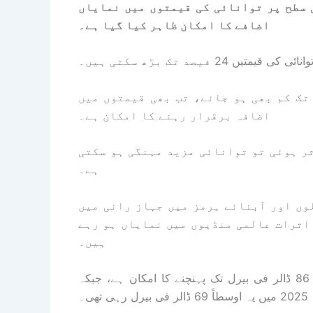
ی سطح پر توانائی کی قیمتوں میں نمایاں
اضافے کا امکان ظاہر کیا گیا ہے۔
تک کم بھی ہو جائے، تب بھی قیمتوں میں
اضافہ برقرار رہنے کا امکان ہے۔
ثر ہوئی تو توانائی مزید مہنگی ہو سکتی
ہے۔
وں اور آبنائے ہرمز میں جہاز رانی میں
 اثرات عالمی منڈیوں میں نمایاں ہو رہے
ہیں۔
رپورٹ کے مطابق 2026 میں برینٹ خام تیل کی اوسط قیمت 86 ڈالر فی بیرل تک پہنچنے کا امکان ہے، جبکہ
2025 میں یہ اوسطاً 69 ڈالر فی بیرل رہی تھی۔