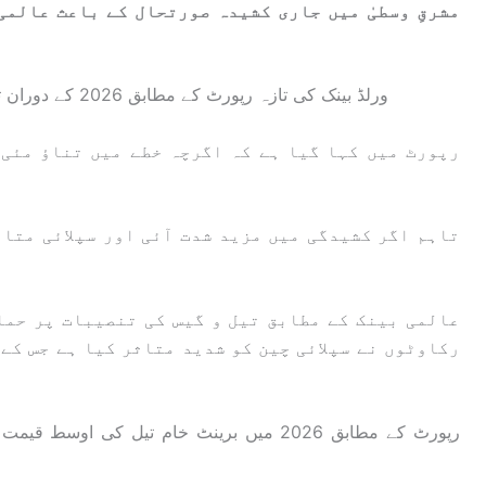
مشرقِ وسطیٰ میں جاری کشیدہ صورتحال کے باعث عالم
ورلڈ بینک کی تازہ رپورٹ کے مطابق 2026 کے دوران توانائی کی قیمتیں 24 فیصد تک بڑھ سکتی ہیں۔
رپورٹ میں کہا گیا ہے کہ اگرچہ خطے میں تناؤ مئی 
تاہم اگر کشیدگی میں مزید شدت آئی اور سپلائی متا
عالمی بینک کے مطابق تیل و گیس کی تنصیبات پر حمل
رکاوٹوں نے سپلائی چین کو شدید متاثر کیا ہے جس کے