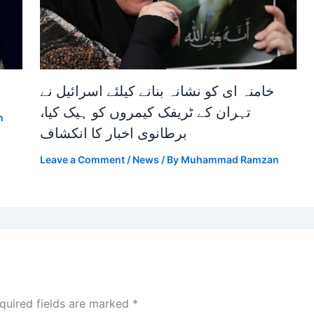
خامنہ ای کو نشانہ بنانے کیلئے اسرائیل نے
تہران کے ٹریفک کیمروں کو ہیک کیا،
n
برطانوی اخبار کا انکشاف
Leave a Comment
/
News
/ By
Muhammad Ramzan
quired fields are marked
*