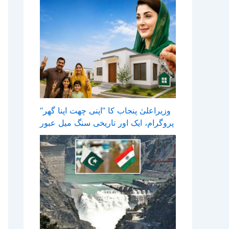
وزیراعلیٰ پنجاب کا ’’اپنی چھت اپنا گھر‘‘
پروگرام، ایک اور تاریخی سنگ میل عبور