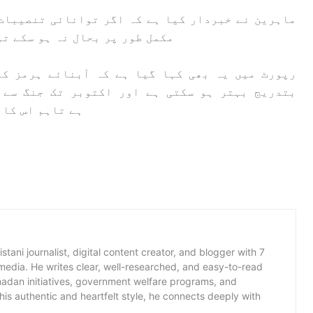
ماہرین نے خبردار کیا ہے کہ اگر توانائی تنصیبات
مکمل طور پر بحال نہ ہو سکے تو
رپورٹ میں یہ بھی کہا گیا ہے کہ آبنائے ہرمز کے
بتدریج بہتر ہو سکتی ہے اور اکتوبر تک جنگ سے 
ہے تاہم اس کا 
istani journalist, digital content creator, and blogger with 7
 media. He writes clear, well-researched, and easy-to-read
amadan initiatives, government welfare programs, and
is authentic and heartfelt style, he connects deeply with