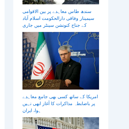
سندھ طاس معاہدے پر بین الاقوامی
سیمینار وفاقی دارالحکومت اسلام آباد
کے جناح کنونشن سینٹر میں جاری
امریکا کے ساتھ کسی بھی جامع معاہدے
پر باضابطہ مذاکرات کا آغاز ابھی نہیں
ہوا، ایران