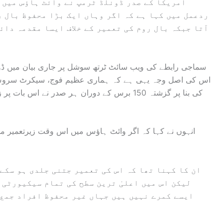
امریکا کے صدر ڈونلڈ ٹرمپ نے وائٹ ہاؤس میں 
ردعمل میں کہا ہے کہ اگر وہاں ایک بڑا محفوظ بال ر
آتا جبکہ بال روم کی تعمیر کے خلاف ایسا مقدمہ دائ
سماجی رابطے کی ویب سائٹ ٹرتھ سوشل پر جاری بیان میں ڈونل
اس کی اصل وجہ یہی ہے کہ ہماری عظیم فوج، سیکرٹ سروس، ق
کی بنا پر گزشتہ 150 برس کے دوران ہر صدر نے اس
انہوں نے کہا کہ اگر وائٹ ہاؤس میں اس وقت زیرتعمیر ملی
ان کا کہنا تھا کہ اس کی تعمیر جتنی جلدی ہو سکے
لیکن اس میں اعلیٰ ترین سطح کی تمام سیکیورٹی 
ایسے کمرے نہیں ہیں جہاں غیر محفوظ افراد جمع 