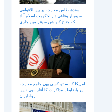
سندھ طاس معاہدے پر بین الاقوامی
سیمینار وفاقی دارالحکومت اسلام آباد
کے جناح کنونشن سینٹر میں جاری
امریکا کے ساتھ کسی بھی جامع معاہدے
پر باضابطہ مذاکرات کا آغاز ابھی نہیں
ہوا، ایران