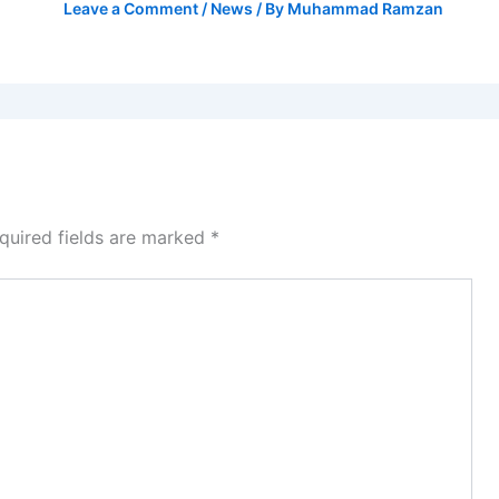
Leave a Comment
/
News
/ By
Muhammad Ramzan
quired fields are marked
*