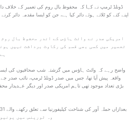
ڈونلڈ ٹرمپ نے کہا کہ محفوظ بال روم کی تعمیر کے خلاف دائ
اپنے کتے کو ٹلاتے ہوئے دائر کیا ہے، جن کو ایسا مقدمہ دائر کر
امریکی صدر نے وائٹ ہاؤس کے اندر محفوظ بال روم ک
تعمیر میں کسی بھی قسم کی رکاوٹ برداشت نہیں ہونی
ہے 
واضح رہے کہ وائٹ ہاؤس میں گزشتہ شب صحافیوں کی ایسوسی
واقعہ پیش آیا تھا، جس میں صدر ڈونلڈ ٹرمپ، نائب صدر جے 
بڑی تعداد موجود تھی تاہم امریکی صدر اور دیگر عہدیدار مح
وہ ٹورینس میں یونیور