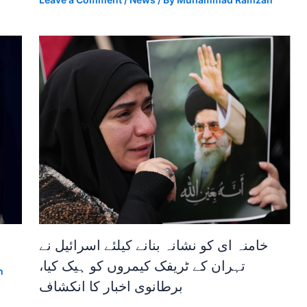
خامنہ ای کو نشانہ بنانے کیلئے اسرائیل نے
تہران کے ٹریفک کیمروں کو ہیک کیا،
n
برطانوی اخبار کا انکشاف