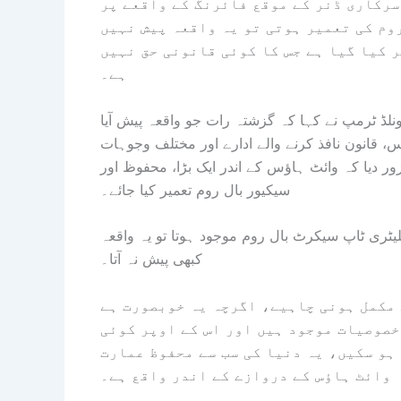
سرکاری ڈنر کے موقع فائرنگ کے واقعے پر
وم کی تعمیر ہوتی تو یہ واقعہ پیش نہیں
ر کیا گیا ہے جس کا کوئی قانونی حق نہیں
ہے۔
ڈ ٹرمپ نے کہا کہ گزشتہ رات جو واقعہ پیش آیا
انون نافذ کرنے والے ادارے اور مختلف وجوہات
 بات پر زور دیا کہ وائٹ ہاؤس کے اندر ایک بڑا، محفوظ اور
سیکیور بال روم تعمیر کیا جائے۔
ٹری ٹاپ سیکرٹ بال روم موجود ہوتا تو یہ واقعہ
کبھی پیش نہ آتا۔
 مکمل ہونی چاہیے، اگرچہ یہ خوبصورت ہے
خصوصیات موجود ہیں اور اس کے اوپر کوئی
ہو سکیں، یہ دنیا کی سب سے محفوظ عمارت
وائٹ ہاؤس کے دروازے کے اندر واقع ہے۔