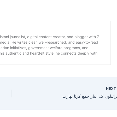
istani journalist, digital content creator, and blogger with 7
 media. He writes clear, well-researched, and easy-to-read
amadan initiatives, government welfare programs, and
is authentic and heartfelt style, he connects deeply with
NEX
ائیلوں کے انبار جمع کرتا بھارت