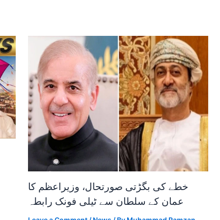
خطے کی بگڑتی صورتحال، وزیراعظم کا
عمان کے سلطان سے ٹیلی فونک رابطہ
Leave a Comment
/
News
/ By
Muhammad Ramzan