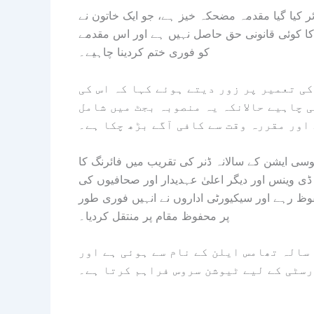
ر کیا گیا مقدمہ مضحکہ خیز ہے، جو ایک خاتون نے
نے کا کوئی قانونی حق حاصل نہیں ہے اور اس مقدمے
کو فوری ختم کردینا چاہیے۔
ی تعمیر پر زور دیتے ہوئے کہا کہ اس کی
 چاہیے حالانکہ یہ منصوبہ بجٹ میں شامل
اور مقررہ وقت سے کافی آگے بڑھ چکا ہے۔
 ایشن کے سالانہ ڈنر کی تقریب میں فائرنگ کا
ڈی وینس اور دیگر اعلیٰ عہدیدار اور صحافیوں کی
فوظ رہے اور سیکیورٹی اداروں نے انہیں فوری طور
پر محفوظ مقام پر منتقل کردیا۔
بعدازاں حملہ آور کی شناخت کیلیفورنیا سے تعلق رکھنے والے 31 سالہ تھامس ایلن کے نام سے ہوئی ہے اور
سٹی کے لیے ٹیوشن سروس فراہم کرتا ہے۔