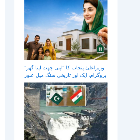
وزیراعلیٰ پنجاب کا ’’اپنی چھت اپنا گھر‘‘
پروگرام، ایک اور تاریخی سنگ میل عبور