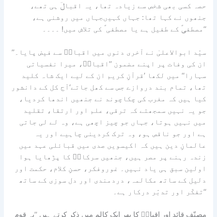
حصہ کسی بھی شخص سے زیادہ تھا، یہ اقبالؔ ہی تھے،
جنھوں نے کہا تھا: جہاں کہیںجہاں میں روشنی ہے،
مصطفیؐ کے طفیل ہے یا مصطفی ؐ کی تلاش میں! ۔۔۔۔‘‘
’’سیّد ابوالاعلیٰ نے آخری دنوں میں اقبالؔ سے فیض پایا۔
ان کی وفات پر اپنے مضمون ’’اقبالؔ، میرا نفسیاتی
سہارا‘‘ میں لکھا ’قرآنِ کریم ان کے لیے ایک شاہ کلید
تھا، تمام بند دروازے جس سے کھل جاتے‘آج کل کے دانشور
کیا ہیں کہ مغرب کی چکاچوند نے جنھیں اندھا کردیا،
جو یہ نہیں سمجھتے کہ ترقی، علم اور ارتقا، تقلید
میں نہیں ہوتا، جہاں جو چیز اچھی ہے، وہ لے لی جاتی
ہے اور جو ناقص ہو، وہ ترک کردینی چاہیے اور یہ
عالمانِ دین ہیں کہ اکیسویں صدی میں قبائلی عہد میں
زندہ رہنے پر مصر ہیں، جنھیں سرکارؐ کا پڑھایا ہوا
اولین سبق ہی یاد نہیں۔ غوروفکر، حسنِ کلام، حکمت اور
دلیل کے ساتھ مکالمہ، دردمندی اور دل سوزی کے ساتھ
تفکّر اور تدبّر درکار ہے۔‘‘
مصنّف قائد اور اقبالؒ کا پھر ایک کالم میں ذکر کرتے ہیں ’’یہ قوم