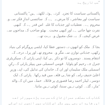
سب تاریخ ہے”
پاکستانی سیاست کا تجزیہ کرتے ہوئے لکھتے ہیں’’ پاکستانی
سیاست اور معاشرے کا مرض یہ ہے کہ سائنسی اندازِ فکر سے وہ
محروم ہے۔ تعصّبات اور جذبات کا غلبہ اس قدر ہے کہ کبھی
نفرت چھا جاتی ہے اور کبھی محبت۔ بھٹو صاحب کے مداحوں سے
عرض کیجیے کہ بے شک مقبول وہ بہت تھے۔
بجا کہ ملک کو انھوں نے دستور عطا کیا، ایٹمی پروگرام کی بنیاد
رکھی، جذباتی توازن سے مگر وہ محروم تھے اور پرلے درجے کے
انتقام پسند۔ دوسروں کا تو ذکر ہی کیا، اپنی پارٹی کے سیکریٹری
جنرل جے رحیم کو پٹوایا۔ قومی اسمبلی میں پیپلز پارٹی کے رکنِ
اسمبلی ملک سلیمان اور ان کے خاندان کی تذلیل کی، اپنے وزیرِ
اعلیٰ حنیف رامے کو شاہی قلعے میں قید رکھا۔ پارٹی کے ایک
دوسرے لیڈر احمد رضا قصوری پر قاتلانہ حملے میں ان کے والد
مارے گئے۔ کوئی نہیں سنتا، کوئی نہیں مانتا۔‘‘
کتاب کے مصنّف، عمران خان کے سب سے بڑے سپورٹر تھے
اور شاید اب بھی ہیں مگر اس کتاب میں انھوں نے اس کی