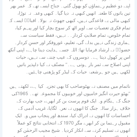
اپنے دو عظیم رہنماؤں کو بھول گئی۔ جناح ایسے تھے کہ عمر بھر
تین باتوں کا طعنہ انھیں کبھی نہ دیا گیا۔ کبھی وعدہ نہ توڑا،
کبھی مالی بے قاعدگی نہیں، کبھی جھوٹ نہ بولا۔ اقبالؔ ایسے کہ
تمام فکری تعصبات سے اوپر اٹھ کر سوچ بچار کیا اور پیہم کیا،
تمام خلوص، تمام صلابتِ کردار۔۔ نہیں، فقط سیاست سے
ہماری زندگی نہیں بدلے گی، تعلیم، غوروفکر اور حسنِ کردار۔
حضورؐ نے ارشاد فرمایا تھا: اللہ جسے ہدایت دینا چاہے، اپنی آنکھ
اس پر کھول دیتا ہے۔ دوسروں کے عیب چننے سے نہیں، حیات
اپنی اصلاح سے ثمر بار ہوتی ہے۔‘‘ مصنّف نے کیا دلپذیر باتیں
لکھی ہیں جو ہرشعبۂ حیات کے لیڈر کو پڑھنی چاہئیں۔
ناتمام میں مصنف نے بھٹوصاحب کا بھی تجزیہ کیا ہے، لکھتے ہیں
’’بھٹو حیرت انگیز خامیوں اور خوبیوں کا مجموعہ تھے۔ 1965کی
جنگ کے ہنگام وہ ایک قوم پرست بن کر ابھرے، جب بھارت کے
خلاف ہزار سالہ جنگ کا انھوں نے نعرہ لگایا، غریب آدمی کے
احساسات کا انھوں نے ادراک کیا، سندھ اور پنجاب میں وہ ایک
مقبول رہنما بن کر ابھرے مگر 1970 کے انتخابی نتائج کو عملاً
انھوں نے تسلیم کرنے سے انکار کردیا۔ شیخ مجیب الرحمٰن کو