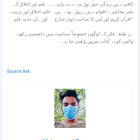
کافی نہیں زندگی جوڑ توڑ سے بہت بڑی ہے۔ علم اور اخلاق کے
بغیر معاشرے، اقوام نہیں، ریوڑ ہوتے ہیں۔ علم، اخلاق اور تربیت۔
قرآن کریم اور اس کا صاحب انوار شارع۔۔ اور ہاں جدید علم!‘‘
ہر طبقۂ فکر کے لوگوں خصوصاً سیاست میں دلچسپی رکھنے
والوں کو یہ کتاب ضرور پڑھنی چاہیے۔
Source link