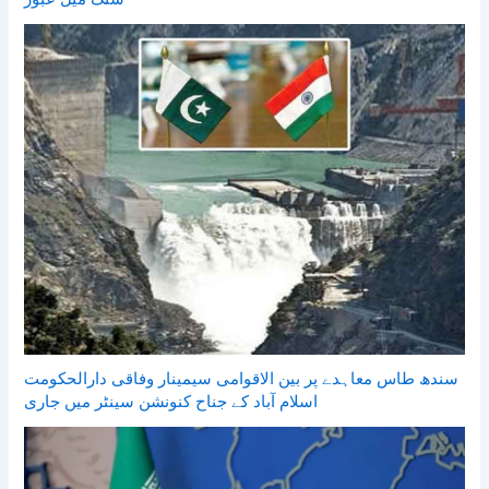
سندھ طاس معاہدے پر بین الاقوامی سیمینار وفاقی دارالحکومت
اسلام آباد کے جناح کنونشن سینٹر میں جاری