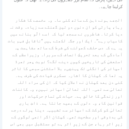
کرلینا چاہیے۔
الجھے ہوئے ذہن کے ساتھ کئی ماہ وہ مخمصے کا شکار
رہا، پارٹی کو ان دنوں دو تین گھنٹے سے زیادہ وقت نہ
دیا کرتا۔ شاطروں نے سمجھ لیا کہ اسے الّو بنانے میں
کامیاب رہے‘‘۔ ایک اور جگہ لکھتے ہیں ’’ناقابلِ فہم بات
یہ ہے کہ دس حلقے کھولنے کی شرط کے ساتھ مفاہمت پہ
آمادگی کے بعد تحریکِ انصاف کے سربراہ وزیراعظم کے
استعفیٰ کی تاریخیں کیوں دینے لگے؟ نوبت پھر تھرڈ
امپائر کی انگلی تک پہنچی، بلا استثنیٰ سبھی کا تاثر
یہ تھا کہ کپتان کا اشارہ عسکری قیادت کی طرف ہے۔
کئی دن بعد کپتان نے اعلان کیا کہ ان کی مراد اللہ
تعالیٰ سے تھی۔ اللہ تعالیٰ امپائر نہیں، وہ کائنات
اور زندگی کا خالق ہے۔ حیات کی تمام حرکیات اور
قوانین کا، وہ دلوں کے بھید جانتا ہے۔ ذاتِ باری
تعالیٰ کو کرکٹ کے امپائر سے تشبیہہ دینا پرلے درجے
کی بدذوقی اور سطحیت تھی۔ کپتان اگر انھی لوگوں کے
زیرِ اثر رہا، جن کے زیرِ اثر ہے تو مستقبل میں بھی اس