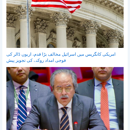
امریکی کانگریس میں اسرائیل مخالف بڑا قدم، اربوں ڈالر کی
فوجی امداد روکنے کی تجویز پیش