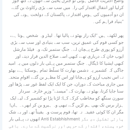
واضح اکثریت حاصل ہوئی تو جنرل یحییٰ سے انھوں نے گٹھ جوڑ
کرلیا اور انتقالِ اقتدار کی راہ میں سب سے بڑی رکاوٹ بن گئے،
ان دو آدمیوں کی ہوسِ اقتدار نے پاکستان کے دولخت ہونے کی
بنیاد فراہم کی۔‘‘
پھر لکھتے ہیں ’’ایک راز بھٹو نے پالیا تھا۔ لیڈر وہ شخص ہوتا ہے،
جو کسی قوم کی عمیق ترین، سب سے بنیادی اور سب سے بڑی
آرزو کو پوری طرح پہچان لے۔ جنگِ ستمبر تک، وہ فیلڈ مارشل
ایوب خان کے درباری تھے، کبھی اسے صلاح الدین قرار دیتے اور
کبھی ایشیا کا ڈیگال۔ جنگِ ستمبر میں پہلی بار دلوں میں یہ امید
جاگی کہ کشمیر پہ دشمن بھارت کا تسلّط تمام ہوسکتا ہے، بھٹو
نے اس نجیب آرزو کو پہچانا اور اس کا مظہر بن گئے، اقوامِ متحدہ
میں جاری مباحث کے دوران، جن کا ایک ایک لفظ غور سے پڑھا اور
سنا جایا کرتا، بھٹو نے بھارت کے ’’میسنے‘‘ وزیرِ خارجہ سردار
سورن سنگھ کو مخاطب کرکے کہا: لڑنا پڑا تو کشمیر کے لیے ایک
ہزار برس تک بھی ہم لڑیں گے، تبھی وہ ہیرو بن کر ابھرے۔ ہاں!
مگر ان کا کوئی عقیدہ نہ تھا، قوم پرست وہ یقیناً تھے اور بے شک
انھوں نے پہلی بار Anti Estabhishment پارٹی تشکیل دی مگر
خود پسند، اقتدار کے حریص اور نرگسیت کے مارے۔ باقی