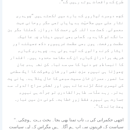
طرح کے واقعات ہوتے رہیں گے‘‘۔
کچھ دوسرے لیڈروں کے بارے میں لکھتے ہیں ’’چوہدری
نثار علی میں صلاحیّت بے پایاں تھی مگر روحانی جہت
معمولی۔ کھٹ سے اللہ کی رحمت کا دروازہ کھلتا مگر بن
مانگے تو گاہے وہ گھاس بھی نہیں دیتا، چہ جائیکہ
عظمت ورفعت۔ یوں بھی عظمت غریبوں، دکھ جھیلنے اور
ایثار کرنے والوں کے لیے ہوتی ہے۔ چوہدری کہاں،
شریف برادران کہاں، ان کے مقاصد محدود ہیں۔ اقتدار
کا انبساط، جو دنیا کا سب سے تباہ کن نشہ ہے، جان
چھوڑتا ہی نہیں، عزتِ نفس اور شان وشوکت کا ایک سطحی
سا تصور۔عمران خان سمیت سبھی کا حال پتلا ہے۔ پانی پت
کی تیسری جنگ لڑنے جاتے ہیں اور لشکر سراج الدولہ سے
بدتر۔ رہے علّامہ طاہرالقادری تو جرأت ہی نہیں،
جسارت ہی نہیں، فقط زورِ خطابت۔ کوئی دن میں غبارہ
پھٹ جائے گا‘‘۔
’’اچھی حکمرانی کی بے تاب تمنا بھی بجا۔ بحث بہت ہوچکی۔
سیاست کے قرینوں سے اب ہم آگاہ ہیں مگراس کے لیے سیاست