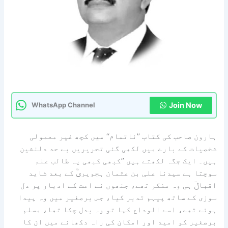
Join Now
WhatsApp Channel
ہارون صاحب کی کتاب ’’ناتمام‘‘ میں کچھ غیر معمولی
شخصیات کے بارے میں لکھی گئی تحریریں بے حد دلنشین
ہیں۔ ایک جگہ لکھتے ہیں ’’کبھی کبھی یہ طالب علم
سوچتا ہے سیدنا علی بن عثمان ہجویریؒ کے بعد شاید
اقبالؔ ہی وہ مفکر تھے، جنھوں نے امت کے ادبار پر دل
سوزی کے ساتھ پیہم تدبر کیا، جس برصغیر میں وہ پیدا
ہوئے تھے، اسے الوداع کہا تو وہ بدل چکا تھا، مسلم
برصغیر کو امید اور امکان کی راہ دکھانے میں ان کا