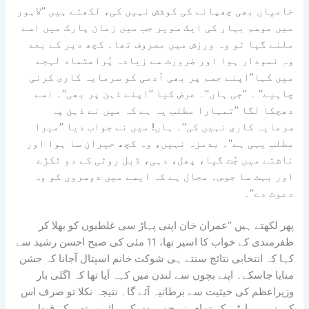
خامیاں بھی چھپانے کی کوشش نہیں کی، لکھتے ہیں ’’لاہور
میں موسم بہار کی ایک سویر جب میں زمان پارک میں اسے
ملنے گیا تو وہ ورزش میں مصروف تھا۔ کچھ دیر کے بعد
وہ نمودار ہوا اور ضرورت سے زیادہ پُراعتماد لہجے
میں کہا’’اپنے جسم پر بھی آدمی کو سرمایہ کاری کرنی
چاہیے‘‘ ۔ ’’جی ہاں‘‘۔ عرض کیا ’’اپنے ذہن پر بھی‘‘۔ اسے
دھچکا لگا ’’تمہارا مطلب یہ ہے کہ میں نے ذہن پہ
سرمایہ کاری نہیں کی‘‘۔ ہاں! میں نے جواب دیا ’’میرا
مطلب یہی ہے‘‘۔ بدمزہ نہیں، وہ کچھ حیران سا ہوا اور
ناشتے میں جُت گیا، پھل، دہی، ڈبل روٹی کے دو ٹکڑے
اور بہت سا جوس۔ مجال ہے کہ ایسے میں دوسروں کو وہ
دعوت دے‘‘۔
پھر لکھتے ہیں ’’عمران خان اپنی پہاڑ سی غلطیوں کو بھلا کر
ظفرمندی کے خواب کا اسیر تھا، 11 مئی کی صبح احسن رشید سے
کہا کہ انتخابی نتائج سنتے ہی شوکت خانم اسپتال آجانا کہ جشن
منایا جاسکے۔ اپنے بچوں سے لندن میں کہہ آیا تھا کہ اگلی بار
وزیراعظم کی حیثیت سے برطانیہ آئے گا۔ نتیجہ نکلا تو صرف اس
کی نہیں، پارٹی کے تمام بزر جمہروں کی رائے یہ تھی کہ قبول