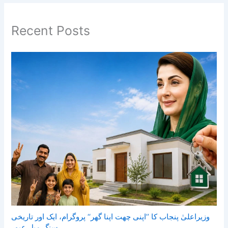
Recent Posts
وزیراعلیٰ پنجاب کا ’’اپنی چھت اپنا گھر‘‘ پروگرام، ایک اور تاریخی
سنگ میل عبور