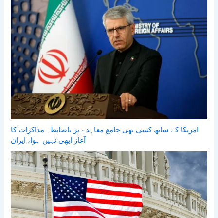
امریکا کے ساتھ کسی بھی جامع معاہدے پر باضابطہ مذاکرات کا
آغاز ابھی نہیں ہوا، ایران