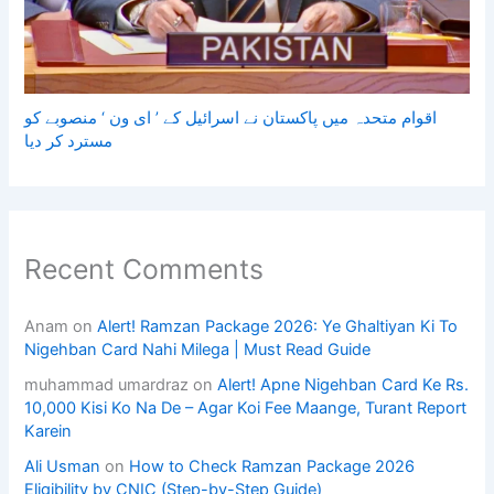
اقوام متحدہ میں پاکستان نے اسرائیل کے ’ ای ون ‘ منصوبے کو
مسترد کر دیا
Recent Comments
Anam
on
Alert! Ramzan Package 2026: Ye Ghaltiyan Ki To
Nigehban Card Nahi Milega | Must Read Guide
muhammad umardraz
on
Alert! Apne Nigehban Card Ke Rs.
10,000 Kisi Ko Na De – Agar Koi Fee Maange, Turant Report
Karein
Ali Usman
on
How to Check Ramzan Package 2026
Eligibility by CNIC (Step-by-Step Guide)