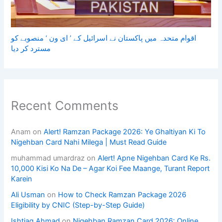
اقوام متحدہ میں پاکستان نے اسرائیل کے ’ ای ون ‘ منصوبے کو
مسترد کر دیا
Recent Comments
Anam
on
Alert! Ramzan Package 2026: Ye Ghaltiyan Ki To
Nigehban Card Nahi Milega | Must Read Guide
muhammad umardraz
on
Alert! Apne Nigehban Card Ke Rs.
10,000 Kisi Ko Na De – Agar Koi Fee Maange, Turant Report
Karein
Ali Usman
on
How to Check Ramzan Package 2026
Eligibility by CNIC (Step-by-Step Guide)
Ishtiaq Ahmad
on
Nigehban Ramzan Card 2026: Online