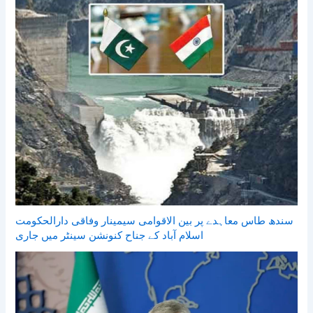
سندھ طاس معاہدے پر بین الاقوامی سیمینار وفاقی دارالحکومت
اسلام آباد کے جناح کنونشن سینٹر میں جاری