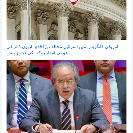
امریکی کانگریس میں اسرائیل مخالف بڑا قدم، اربوں ڈالر کی
فوجی امداد روکنے کی تجویز پیش