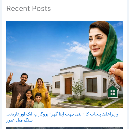
Recent Posts
وزیراعلیٰ پنجاب کا ’’اپنی چھت اپنا گھر‘‘ پروگرام، ایک اور تاریخی
سنگ میل عبور