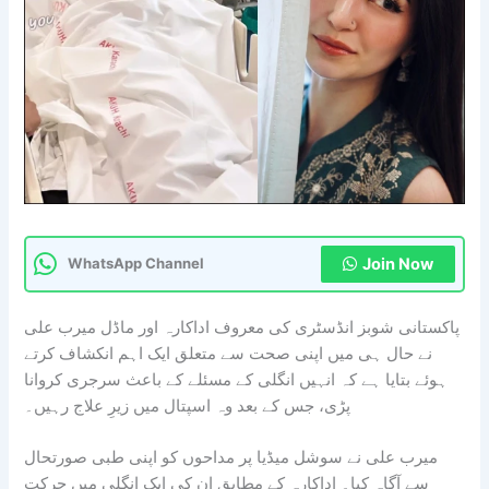
Join Now
WhatsApp Channel
پاکستانی شوبز انڈسٹری کی معروف اداکارہ اور ماڈل میرب علی
نے حال ہی میں اپنی صحت سے متعلق ایک اہم انکشاف کرتے
ہوئے بتایا ہے کہ انہیں انگلی کے مسئلے کے باعث سرجری کروانا
پڑی، جس کے بعد وہ اسپتال میں زیرِ علاج رہیں۔
میرب علی نے سوشل میڈیا پر مداحوں کو اپنی طبی صورتحال
سے آگاہ کیا۔ اداکارہ کے مطابق ان کی ایک انگلی میں حرکت