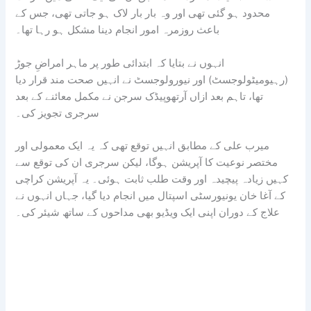
محدود ہو گئی تھی اور وہ بار بار لاک ہو جاتی تھی، جس کے
باعث روزمرہ امور انجام دینا مشکل ہو رہا تھا۔
انہوں نے بتایا کہ ابتدائی طور پر ماہر امراضِ جوڑ
(رہیومیٹولوجسٹ) اور نیورولوجسٹ نے انہیں صحت مند قرار دیا
تھا، تاہم بعد ازاں آرتھوپیڈک سرجن نے مکمل معائنے کے بعد
سرجری تجویز کی۔
میرب علی کے مطابق انہیں توقع تھی کہ یہ ایک معمولی اور
مختصر نوعیت کا آپریشن ہوگا، لیکن سرجری ان کی توقع سے
کہیں زیادہ پیچیدہ اور وقت طلب ثابت ہوئی۔ یہ آپریشن کراچی
کے آغا خان یونیورسٹی اسپتال میں انجام دیا گیا، جہاں انہوں نے
علاج کے دوران اپنی ایک ویڈیو بھی مداحوں کے ساتھ شیئر کی۔