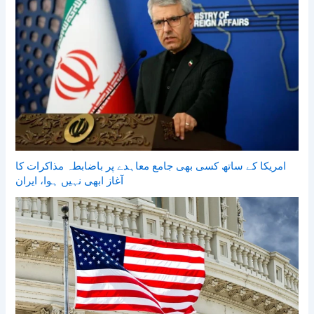
امریکا کے ساتھ کسی بھی جامع معاہدے پر باضابطہ مذاکرات کا
آغاز ابھی نہیں ہوا، ایران