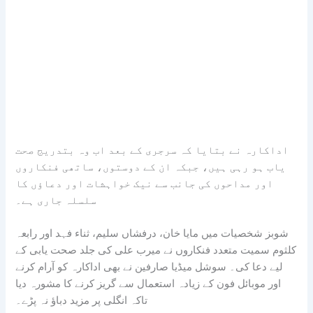
اداکارہ نے بتایا کہ سرجری کے بعد اب وہ بتدریج صحت
یاب ہو رہی ہیں، جبکہ ان کے دوستوں، ساتھی فنکاروں
اور مداحوں کی جانب سے نیک خواہشات اور دعاؤں کا
سلسلہ جاری ہے۔
شوبز شخصیات میں مایا خان، درفشاں سلیم، ثناء فہد اور رابعہ
کلثوم سمیت متعدد فنکاروں نے میرب علی کی جلد صحت یابی کے
لیے دعا کی۔ سوشل میڈیا صارفین نے بھی اداکارہ کو آرام کرنے
اور موبائل فون کے زیادہ استعمال سے گریز کرنے کا مشورہ دیا
تاکہ انگلی پر مزید دباؤ نہ پڑے۔