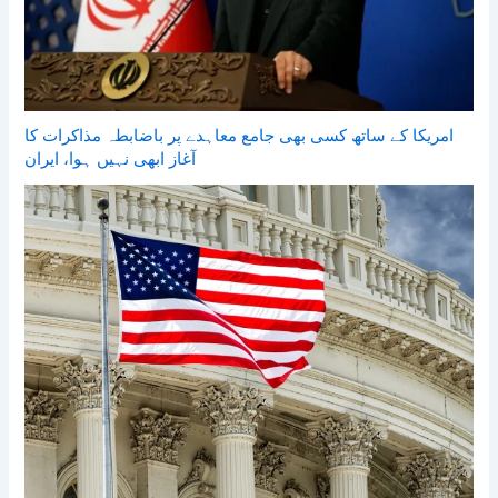
امریکا کے ساتھ کسی بھی جامع معاہدے پر باضابطہ مذاکرات کا
آغاز ابھی نہیں ہوا، ایران