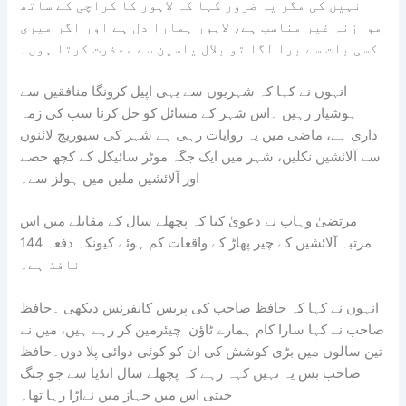
نہیں کی مگر یہ ضرور کہا کہ لاہور کا کراچی کے ساتھ
موازنہ غیر مناسب ہے، لاہور ہمارا دل ہے اور اگر میری
کسی بات سے برا لگا تو بلال یاسین سے معذرت کرتا ہوں۔
انہوں نے کہا کہ شہریوں سے یہی اپیل کرونگا منافقین سے
ہوشیار رہیں ۔اس شہر کے مسائل کو حل کرنا سب کی زمہ
داری ہے، ماضی میں یہ روایات رہی ہے شہر کی سیوریج لائنوں
سے آلائشیں نکلیں، شہر میں ایک جگہ موٹر سائیکل کے کچھ حصے
اور آلائشیں ملیں مین ہولز سے۔
مرتضیٰ وہاب نے دعویٰ کیا کہ پچھلے سال کے مقابلے میں اس
مرتبہ آلائشیں کے چیر پھاڑ کے واقعات کم ہوئے کیونکہ دفعہ 144
نافذ ہے۔
انہوں نے کہا کہ حافظ صاحب کی پریس کانفرنس دیکھی ۔حافظ
صاحب نے کہا سارا کام ہمارے ٹاؤن چیئرمین کر رہے ہیں، میں نے
تین سالوں میں بڑی کوشش کی ان کو کوئی دوائی پلا دوں۔حافظ
صاحب بس یہ نہیں کہہ رہے کہ پچھلے سال انڈیا سے جو جنگ
جیتی اس میں جہاز میں نےاڑا رہا تھا۔