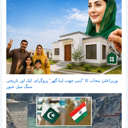
وزیراعلیٰ پنجاب کا ’’اپنی چھت اپنا گھر‘‘ پروگرام، ایک اور تاریخی
سنگ میل عبور