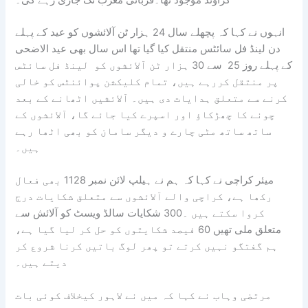
انہوں نے کہا کہ پچھلے سال 24 ہزار ٹن آلائشوں کو عید کے پہلے
دن لینڈ فل سائٹس منتقل کیا گیا تھا اس سال بھی عید الاضحی
کے پہلے روز 25 سے 30 ہزار ٹن آلائشوں کو لینڈ فل سائٹس
پر منتقل کررہے ہیں، تمام کلیکشن پوائنٹس کو خالی
کرنے سے متعلق ہدایات دی ہیں۔ آلائشیں اٹھانے کے بعد
چونے کا چھڑکاؤ اور اسپرے کیا جائے گا، آلائشوں کے
ساتھ ساتھ مٹی چارے و دیگر سامان کو بھی اٹھا رہے
ہیں۔
میئر کراچی نے کہا کہ ہم نے ہیلپ لائن نمبر 1128 بھی فعال
رکھا ہے، کراچی والے آلائشوں سے متعلق شکایات درج
کروا سکتے ہیں ۔300 شکایات سالڈ ویسٹ کو آلائش سے
متعلق ملی تھیں 60 فیصد شکایتوں کو حل کر لیا گیا ہے،
ہم گفتگو نہیں کرتے تو پھر لوگ باتیں کرنا شروع کر
دیتے ہیں۔
مرتضی وہاب نے کہا کہ میں نے لاہور کیخلاف کوئی بات