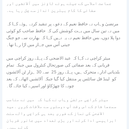
جماعت اسلامی کے جیتے ہوئے ٹاؤنز میں آلائشوں اور
صفائی کا کام بہترین انداز سے چل رہا ہے۔
مرتضیٰ وہاب نے حافظ نعیم کے دعوے پر تنقید کرتے ہوئے کہا کہ
میں نے تین سال میں بہت کوشش کی کہ حافظ صاحب کو کوئی
دوا پلا دوں، بس حافظ نعیم نے یہ نہیں کہا کہ بھارت سے جو جنگ
جیتی اُس میں جہاز میں اڑا رہا تھا۔
میئر کراچی نے کہا کہ عید الاضحی کے پہلے روز کراچی میں
قربانی کے بعد صفائی کی صورتحال کنٹرول میں جبکہ تمام
بلدیاتی ادارے متحرک ہیں، پہلے روز 25 سے 30 ہزار ٹن آلائشوں
کو لینڈ فل سائٹس پر منتقل کیا گیا جبکہ آلائشیں اٹھانے کے بعد
چونے کا چھڑکاؤ اور اسپرے کیا جائے گا۔
میئر کراچی مرتضیٰ وہاب نے کہا کہ میں نے مناسب
سمجھا شام کے اس وقت آپ دوستوں سے ملاقات کروں ۔عید
الاضحیٰ کی نماز کے فوری بعد ہی کراچی والے سنت
ابراہیمی ادا کرتے اور بڑی تعداد میں جانور قربان
کرتے ہیں۔