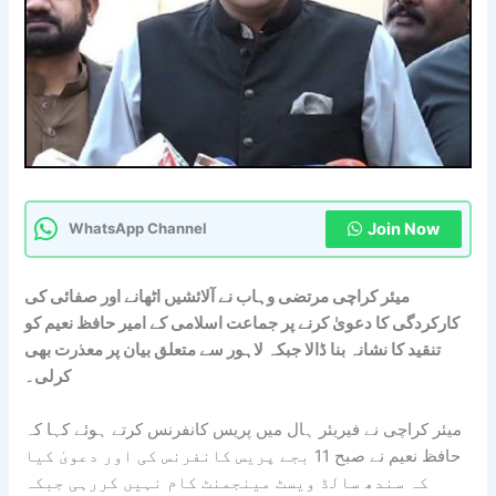
Join Now
WhatsApp Channel
میئر کراچی مرتضی وہاب نے آلائشیں اٹھانے اور صفائی کی
کارکردگی کا دعویٰ کرنے پر جماعت اسلامی کے امیر حافظ نعیم کو
تنقید کا نشانہ بنا ڈالا جبکہ لاہور سے متعلق بیان پر معذرت بھی
کرلی۔
میئر کراچی نے فیریئر ہال میں پریس کانفرنس کرتے ہوئے کہا کہ
حافظ نعیم نے صبح 11 بجے پریس کانفرنس کی اور دعویٰ کیا
کہ سندھ سالڈ ویسٹ مینجمنٹ کام نہیں کررہی جبکہ