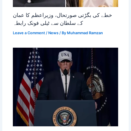
خطے کی بگڑتی صورتحال، وزیراعظم کا عمان
کے سلطان سے ٹیلی فونک رابطہ
Leave a Comment
/
News
/ By
Muhammad Ramzan