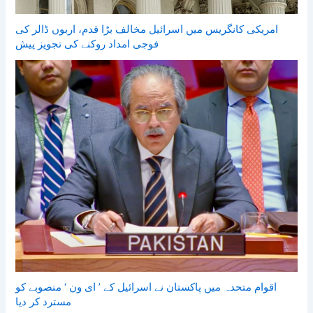
امریکی کانگریس میں اسرائیل مخالف بڑا قدم، اربوں ڈالر کی
فوجی امداد روکنے کی تجویز پیش
اقوام متحدہ میں پاکستان نے اسرائیل کے ’ ای ون ‘ منصوبے کو
مسترد کر دیا