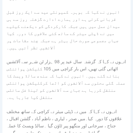
انہوں نے کہا کہ بوہرہ کمیونٹی عید سے ایک روز قبل
قربانی کرتی ہے اور ہمارے ادارے گزشتہ روز سے ہی
میدان عمل میں ہیں جبکہ کارکردگی کو دیکھنے کیلیے
میں نے ڈپٹی میئر کے ساتھ کئی علاقوں کا دورہ کیا
جہاں مجموعی صورت حال بہتر ہے جبکہ چند مقامات پر
آلائشیں نظر آئیں ہیں۔
انہوں نے کہا کہ گزشتہ سال عید پر 98 ہزار ٹن شہر سے آلائشیں
اٹھائی گئی تھیں، اس بار کراچی میں 105 کلیکشن پوائنٹس
بنائے گئے ہیں۔ انہوں نے کہا کہ سندھ سالڈ ویسٹ کا
عملہ گلی محلوں سے آلائشوں کو اٹھا کرکلیکشن پوائنٹس
منتقل کررہا ہے جہاں سے آلائشوں کو لینڈ فل سائٹس
منتقل کیا جارہا ہے۔
انہوں نے کہا کہ میں نے ڈپٹی میئر نے کراچی کے ساتھ مختلف
علاقوں کا دورہ کیا۔میں صدر ، لیاری ، ناظم آباد ، گلشن اقبال ،
جناح ، سرجانی اور منگھو پیر ٹاؤن گیا ۔سالڈ ویسٹ کا عملہ
گراؤنڈ موجود تھا۔قربانی مغرب تک جاری رہے گی۔