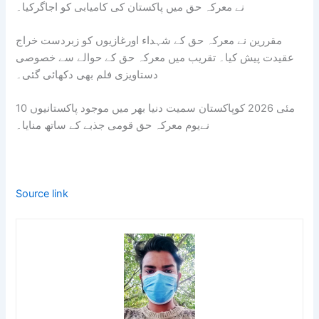
نے معرکہ حق میں پاکستان کی کامیابی کو اجاگرکیا۔
مقررین نے معرکہ حق کے شہداء اورغازیوں کو زبردست خراج
عقیدت پیش کیا۔ تقریب میں معرکہ حق کے حوالے سے خصوصی
دستاویزی فلم بھی دکھائی گئی۔
10 مئی 2026 کوپاکستان سمیت دنیا بھر میں موجود پاکستانیوں
نےیوم معرکہ حق قومی جذبے کے ساتھ منایا۔
Source link