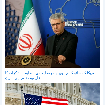
امریکا کے ساتھ کسی بھی جامع معاہدے پر باضابطہ مذاکرات کا
آغاز ابھی نہیں ہوا، ایران