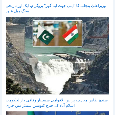
وزیراعلیٰ پنجاب کا ’’اپنی چھت اپنا گھر‘‘ پروگرام، ایک اور تاریخی
سنگ میل عبور
سندھ طاس معاہدے پر بین الاقوامی سیمینار وفاقی دارالحکومت
اسلام آباد کے جناح کنونشن سینٹر میں جاری