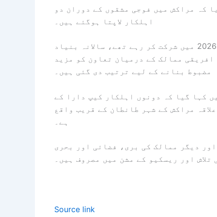
ا کہ مراکش میں فوجی مشقوں کے دوران دو
اہلکار لاپتا ہوگئے ہیں۔
بیان میں کہا گیا کہ لاپتا ہونے والے دونوں فوجی افریقن لائن 2026 میں شرکت کر رہے تھے، سالانہ بنیاد
افریقی ممالک کے درمیان تعاون کو مزید
مضبوط بنانے کے لیے ترتیب دی گئی ہیں۔
ں کہا گیا کہ دونوں اہلکار کیپ دارا کے
 علاقہ مراکش کے شہر طانطان کے قریب واقع
ہے۔
ور دیگر ممالک کی بری، فضائی اور بحری
 تلاش اور ریسکیو کے مشن میں مصروف ہیں۔
Source link