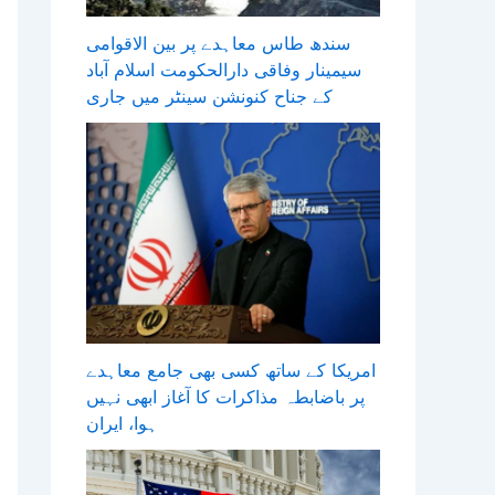
سندھ طاس معاہدے پر بین الاقوامی
سیمینار وفاقی دارالحکومت اسلام آباد
کے جناح کنونشن سینٹر میں جاری
امریکا کے ساتھ کسی بھی جامع معاہدے
پر باضابطہ مذاکرات کا آغاز ابھی نہیں
ہوا، ایران