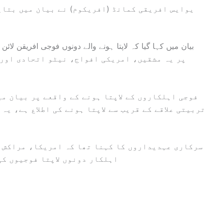
یوایس افریقی کمانڈ (افریکوم) نے بیان میں بتای
پر یہ مشقیں، امریکی افواج، نیٹو اتحادی اور 
فوجی اہلکاروں کے لاپتا ہونے کے واقعے پر بیان می
تربیتی علاقے کے قریب سے لاپتا ہونے کی اطلاع ہے، یہ
سرکاری عہدیداروں کا کہنا تھا کہ امریکا، مراکش ا
اہلکار دونوں لاپتا فوجیوں کی