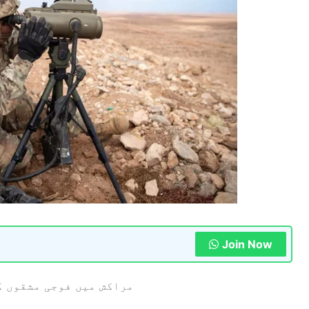
Join Now
مراکش میں فوجی مشقوں ک