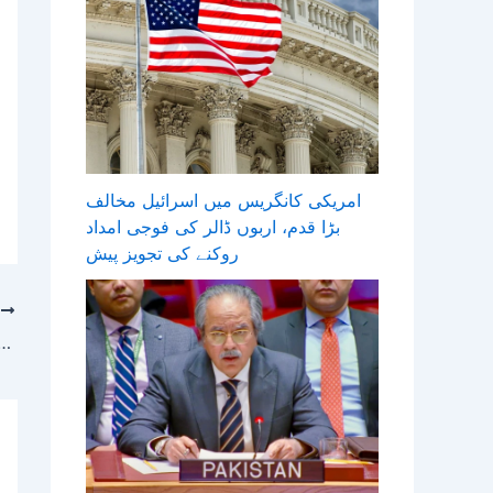
امریکی کانگریس میں اسرائیل مخالف
بڑا قدم، اربوں ڈالر کی فوجی امداد
روکنے کی تجویز پیش
T
وزیرِاعظم شہباز شریف کی پی ایس ایل فائنل کے موقع پر قذ