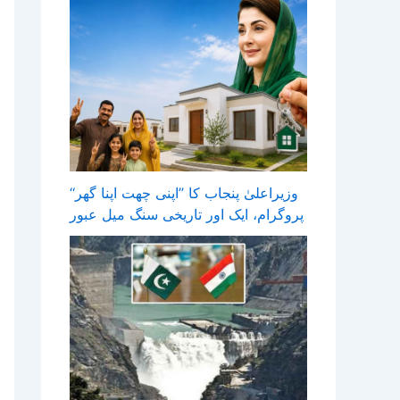
وزیراعلیٰ پنجاب کا ’’اپنی چھت اپنا گھر‘‘
پروگرام، ایک اور تاریخی سنگ میل عبور