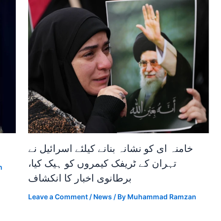
خامنہ ای کو نشانہ بنانے کیلئے اسرائیل نے
تہران کے ٹریفک کیمروں کو ہیک کیا،
n
برطانوی اخبار کا انکشاف
Leave a Comment
/
News
/ By
Muhammad Ramzan