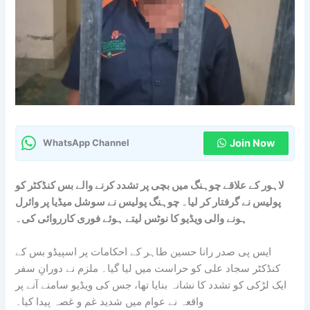
Join Now
WhatsApp Channel
لاہور کے علاقے چوہنگ میں بچی پر تشدد کرنے والے بس کنڈکٹر کو
پولیس نے گرفتار کر لیا۔ چوہنگ پولیس نے سوشل میڈیا پر وائرل
ہونے والی ویڈیو کا نوٹس لیتے ہوئے فوری کارروائی کی۔
ایس پی صدر رانا حسین طاہر کے احکامات پر اسپیڈو بس کے
کنڈکٹر سجاد علی کو حراست میں لیا گیا۔ ملزم نے دورانِ سفر
ایک لڑکی کو تشدد کا نشانہ بنایا تھا، جس کی ویڈیو سامنے آنے پر
واقعہ نے عوام میں شدید غم و غصہ پیدا کیا۔