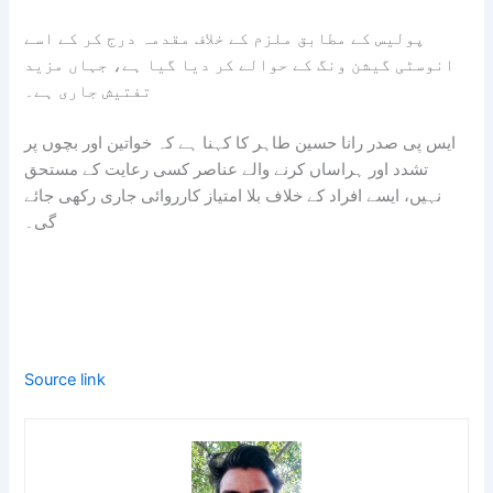
پولیس کے مطابق ملزم کے خلاف مقدمہ درج کر کے اسے
انوسٹی گیشن ونگ کے حوالے کر دیا گیا ہے، جہاں مزید
تفتیش جاری ہے۔
ایس پی صدر رانا حسین طاہر کا کہنا ہے کہ خواتین اور بچوں پر
تشدد اور ہراساں کرنے والے عناصر کسی رعایت کے مستحق
نہیں، ایسے افراد کے خلاف بلا امتیاز کارروائی جاری رکھی جائے
گی۔
Source link