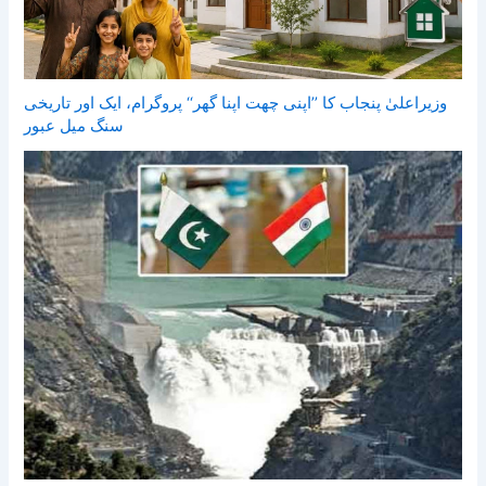
وزیراعلیٰ پنجاب کا ’’اپنی چھت اپنا گھر‘‘ پروگرام، ایک اور تاریخی
سنگ میل عبور