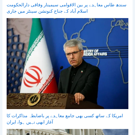
سندھ طاس معاہدے پر بین الاقوامی سیمینار وفاقی دارالحکومت
اسلام آباد کے جناح کنونشن سینٹر میں جاری
امریکا کے ساتھ کسی بھی جامع معاہدے پر باضابطہ مذاکرات کا
آغاز ابھی نہیں ہوا، ایران