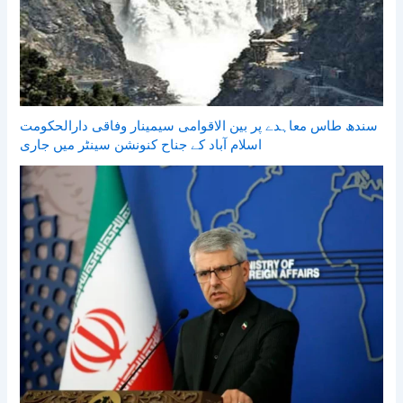
سندھ طاس معاہدے پر بین الاقوامی سیمینار وفاقی دارالحکومت
اسلام آباد کے جناح کنونشن سینٹر میں جاری