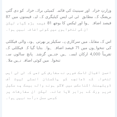
وزارتِ خزانہ اور سینیٹ کی قائمہ کمیٹی برائے خزانہ کو دی گئی
بریفنگ کے مطابق ٹی ٹی ایس کیٹیگری کے لیے قیمتوں میں 87
فیصد اضافہ ہوا اور ٹیکس کا بوجھ 81 فیصد بڑھ گیا، لیکن
ان کی تنخواہوں میں کوئی اضافہ نہیں ہوا۔
اس کے مقابلے میں سرکاری پے سکیلز پر بھرتی ہونے والی فیکلٹی
کی تنخواہوں میں 71 فیصد اضافہ ہوا۔ بتایا گیا کہ فیکلٹی کے
تقریباً 4,000 ارکان ایسے ہیں جنہیں گزشتہ پانچ سالوں سے
تنخواہ میں کوئی اضافہ نہیں ملا۔
احسن اقبال ٹاسک فورس نے سفارش کی تھی کہ ٹی ٹی ایس
تنخواہ کے ڈھانچے کو پاکستان انسٹی ٹیوٹ آف
ڈویلپمنٹ اکنامکس میں لاگو ہونے والے بیسک پے سکیل
فریم ورک کے برابر لایا جائے۔ لیکن ان سفارشات پر
کبھی عمل درآمد نہیں ہوا۔