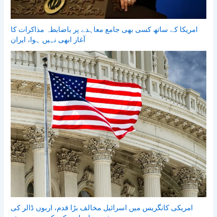
امریکا کے ساتھ کسی بھی جامع معاہدے پر باضابطہ مذاکرات کا
آغاز ابھی نہیں ہوا، ایران
امریکی کانگریس میں اسرائیل مخالف بڑا قدم، اربوں ڈالر کی