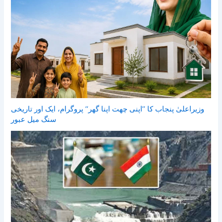
وزیراعلیٰ پنجاب کا ’’اپنی چھت اپنا گھر‘‘ پروگرام، ایک اور تاریخی
سنگ میل عبور