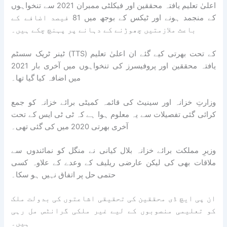
اعلیٰ تعلیم یافتہ محققین اور فیکلٹی ممبران 2021 سے تنخواہوں
کے منجمد ہونے اور ٹیکس کے بوجھ میں 81 فیصد اضافے کے
باعث ملازمتیں چھوڑنے کے دہانے پر پہنچ چکے ہیں۔
ٹینر ٹریک سسٹم (TTS) کے تحت بھرتی کیے گئے ان اعلیٰ تعلیم
یافتہ محققین اور پروفیسرز کی تنخواہوں میں آخری بار 2021
میں اضافہ کیا گیا تھا۔
وزارتِ خزانہ اور سینیٹ کی قائمہ کمیٹی برائے خزانہ کو جمع
کرائی گئی تفصیلات سے یہ معلوم ہوا ہے کہ ٹی ٹی ایس کے تحت
آخری بھرتی 2020 میں کی گئی تھی۔
وزیرِ مملکت برائے خزانہ بلال کیانی نے منگل کو نمائندوں سے
ملاقات بھی کی لیکن عارضی ریلیف کے وعدے کے علاوہ کسی
حتمی حل پر اتفاق نہیں ہو سکا۔
ان پی ایچ ڈی محققین کی تحقیقی اشاعتوں کی بدولت ملک
کو تعلیمی منصوبوں کے لیے غیر ملکی گرانٹس مل رہی
ہیں۔