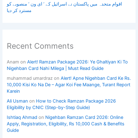
اقوام متحدہ میں پاکستان نے اسرائیل کے ’ ای ون ‘ منصوبے کو
مسترد کر دیا
Recent Comments
Anam
on
Alert! Ramzan Package 2026: Ye Ghaltiyan Ki To
Nigehban Card Nahi Milega | Must Read Guide
muhammad umardraz
on
Alert! Apne Nigehban Card Ke Rs.
10,000 Kisi Ko Na De – Agar Koi Fee Maange, Turant Report
Karein
Ali Usman
on
How to Check Ramzan Package 2026
Eligibility by CNIC (Step-by-Step Guide)
Ishtiaq Ahmad
on
Nigehban Ramzan Card 2026: Online
Apply, Registration, Eligibility, Rs 10,000 Cash & Benefits
Guide