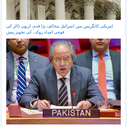
امریکی کانگریس میں اسرائیل مخالف بڑا قدم، اربوں ڈالر کی
فوجی امداد روکنے کی تجویز پیش