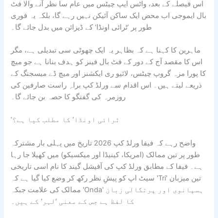
اس فیصلے کے بعد، واٹس ایپ چیٹس میں عام سا نظر آنے والا فٹ
بال ایموجی اب محض ایک ساکن آئیکن نہیں رہے گا، بلکہ یہ فوری
طور پر ’ٹرائی اونڈا‘ کے ڈیزائن میں بدل جائے گا۔
ماہرین کا کہنا ہے کہ بظاہر یہ ایک چھوٹی سی تبدیلی ہے، مگر
اس کا مقصد آج کے دور کے فٹ بال فینز کو ہدف بنانا ہے جو میچ
کا پورا مزہ گروپ چیٹس، لائیو ری ایکشنز اور میچ ڈے میسجنگ کے
ذریعے لیتے ہیں۔ اس اقدام سے ورلڈ کپ براہِ راست صارفین کی
روزمرہ کی گفتگو کا حصہ بن جائے گا۔
’ٹرائی اونڈا‘ کا مطلب کیا ہے؟
واضح رہے کہ فیفا ورلڈ کپ 2026 تاریخ میں پہلی بار مشترکہ
طور پر تین ممالک (امریکا، کینیڈا اور میکسیکو) میں کھیلا جا رہا
ہے۔ فیفا کے مطابق ورلڈ کپ کی آفیشل گیند کا نام اسی تاریخی
سیٹ اپ کو پیشِ نظر رکھ کر وضع کیا گیا ہے کہ 'Tri' تین میزبان
ممالک کی علامت جبکہ 'Onda' ہسپانوی اور پرتگالی زبان
کا لفظ ہے جس کے معنی ’لہر‘ کے ہیں۔