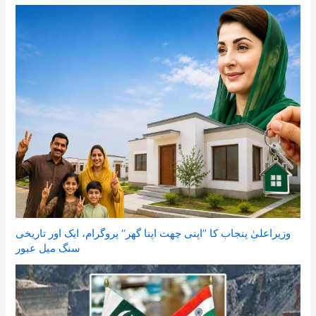
وزیراعلیٰ پنجاب کا ’’اپنی چھت اپنا گھر‘‘ پروگرام، ایک اور تاریخی
سنگ میل عبور