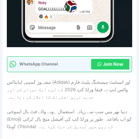
Join Now
WhatsApp Channel
مشہور کمپنی ایڈیڈاس (Adidas) اور انسٹنٹ میسجنگ پلیٹ فارم
واٹس ایپ نے فیفا ورلڈ کپ 2026 کے لیے ایک حیران کن اور
جدید ترین اشتراک کا اعلان کر دیا ہے۔
دنیا بھر میں سب سے زیادہ استعمال ہونے والے فٹ بال ایموجی
(Emoji) کو اب باقاعدہ طور پر ورلڈ کپ کی آفیشل میچ بال ’ٹرائی
اونڈا‘ (Trionda) کے روپ میں تبدیل کر دیا گیا ہے۔