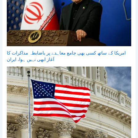
امریکا کے ساتھ کسی بھی جامع معاہدے پر باضابطہ مذاکرات کا
آغاز ابھی نہیں ہوا، ایران