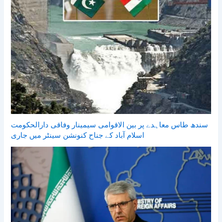
سندھ طاس معاہدے پر بین الاقوامی سیمینار وفاقی دارالحکومت
اسلام آباد کے جناح کنونشن سینٹر میں جاری