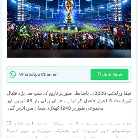
Join Now
WhatsApp Channel
فیفا ورلڈکپ 2026 نے باضابطہ طور پر تاریخ کے سب سے بڑے فٹبال
ٹورنامنٹ کا اعزاز حاصل کر لیا ہے جہاں پہلی بار 48 ٹیمیں اور
مجموعی طور پر 1248 کھلاڑی میدان میں اتریں گے۔
12 جون سے شروع ہونے والا یہ میگا ایونٹ امریکا،
میکسیکو اور کینیڈا کی مشترکہ میزبانی میں کھیلا
جائے گا جو ورلڈکپ کی تاریخ میں پہلی بار تین ممالک