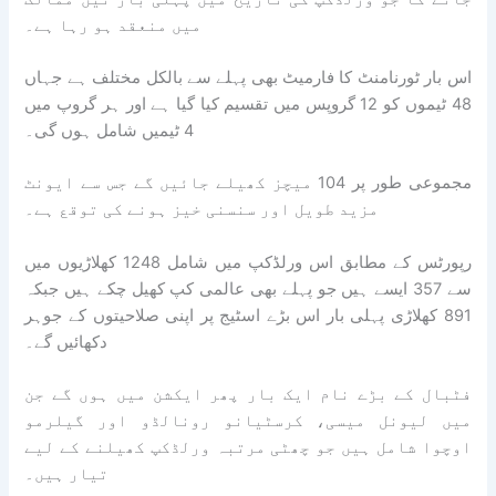
میں منعقد ہو رہا ہے۔
اس بار ٹورنامنٹ کا فارمیٹ بھی پہلے سے بالکل مختلف ہے جہاں
48 ٹیموں کو 12 گروپس میں تقسیم کیا گیا ہے اور ہر گروپ میں
4 ٹیمیں شامل ہوں گی۔
مجموعی طور پر 104 میچز کھیلے جائیں گے جس سے ایونٹ
مزید طویل اور سنسنی خیز ہونے کی توقع ہے۔
رپورٹس کے مطابق اس ورلڈکپ میں شامل 1248 کھلاڑیوں میں
سے 357 ایسے ہیں جو پہلے بھی عالمی کپ کھیل چکے ہیں جبکہ
891 کھلاڑی پہلی بار اس بڑے اسٹیج پر اپنی صلاحیتوں کے جوہر
دکھائیں گے۔
فٹبال کے بڑے نام ایک بار پھر ایکشن میں ہوں گے جن
میں لیونل میسی، کرسٹیانو رونالڈو اور گیلرمو
اوچوا شامل ہیں جو چھٹی مرتبہ ورلڈکپ کھیلنے کے لیے
تیار ہیں۔