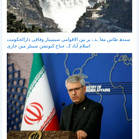
سندھ طاس معاہدے پر بین الاقوامی سیمینار وفاقی دارالحکومت
اسلام آباد کے جناح کنونشن سینٹر میں جاری