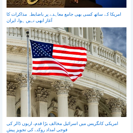
امریکا کے ساتھ کسی بھی جامع معاہدے پر باضابطہ مذاکرات کا
آغاز ابھی نہیں ہوا، ایران
امریکی کانگریس میں اسرائیل مخالف بڑا قدم، اربوں ڈالر کی
فوجی امداد روکنے کی تجویز پیش