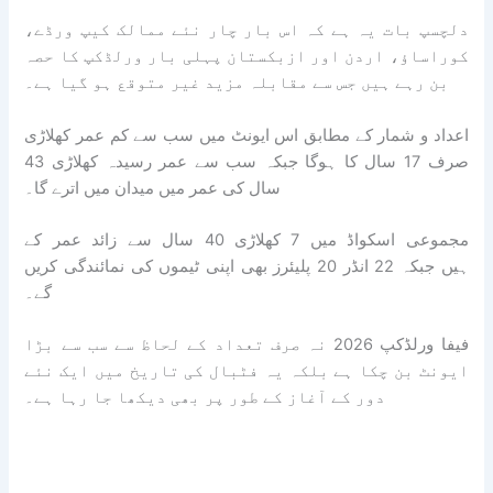
دلچسپ بات یہ ہے کہ اس بار چار نئے ممالک کیپ ورڈے،
کوراساؤ، اردن اور ازبکستان پہلی بار ورلڈکپ کا حصہ
بن رہے ہیں جس سے مقابلہ مزید غیر متوقع ہو گیا ہے۔
اعداد و شمار کے مطابق اس ایونٹ میں سب سے کم عمر کھلاڑی
صرف 17 سال کا ہوگا جبکہ سب سے عمر رسیدہ کھلاڑی 43
سال کی عمر میں میدان میں اترے گا۔
مجموعی اسکواڈ میں 7 کھلاڑی 40 سال سے زائد عمر کے
ہیں جبکہ 22 انڈر 20 پلیئرز بھی اپنی ٹیموں کی نمائندگی کریں
گے۔
فیفا ورلڈکپ 2026 نہ صرف تعداد کے لحاظ سے سب سے بڑا
ایونٹ بن چکا ہے بلکہ یہ فٹبال کی تاریخ میں ایک نئے
دور کے آغاز کے طور پر بھی دیکھا جا رہا ہے۔