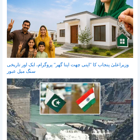
وزیراعلیٰ پنجاب کا ’’اپنی چھت اپنا گھر‘‘ پروگرام، ایک اور تاریخی
سنگ میل عبور