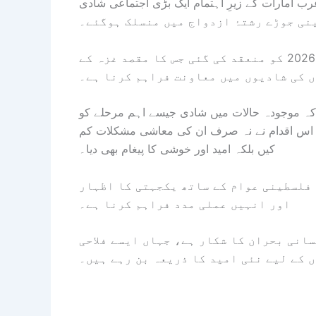
ب امارات کے زیرِ اہتمام ایک بڑی اجتماعی شادی
یہ تقریب اماراتی اقدام "الفارس الشہیم" کے تحت 24 اپریل 2026 کو منعقد کی گئی جس کا مقصد غزہ کے
ں کی شادیوں میں معاونت فراہم کرنا ہے۔
کہ موجودہ حالات میں شادی جیسے اہم مرحلے کو
بق اس اقدام نے نہ صرف ان کی معاشی مشکلات کم
کیں بلکہ امید اور خوشی کا پیغام بھی دیا۔
 فلسطینی عوام کے ساتھ یکجہتی کا اظہار
اور انہیں عملی مدد فراہم کرنا ہے۔
انی بحران کا شکار ہے، جہاں ایسے فلاحی
 کے لیے نئی امید کا ذریعہ بن رہے ہیں۔