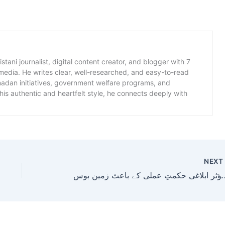
istani journalist, digital content creator, and blogger with 7
 media. He writes clear, well-researched, and easy-to-read
amadan initiatives, government welfare programs, and
is authentic and heartfelt style, he connects deeply with
NEX
تان کی مؤثر ابلاغی حکمتِ عملی کے باعث زمین بوس