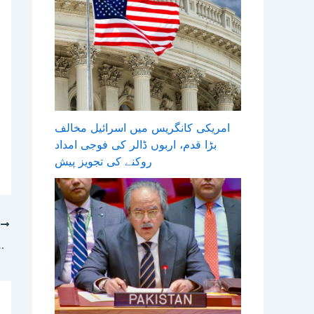
امریکی کانگریس میں اسرائیل مخالف
بڑا قدم، اربوں ڈالر کی فوجی امداد
روکنے کی تجویز پیش
T
پہلگام فالس فلیگ پر بھارتی پروپیگنڈا پاکس