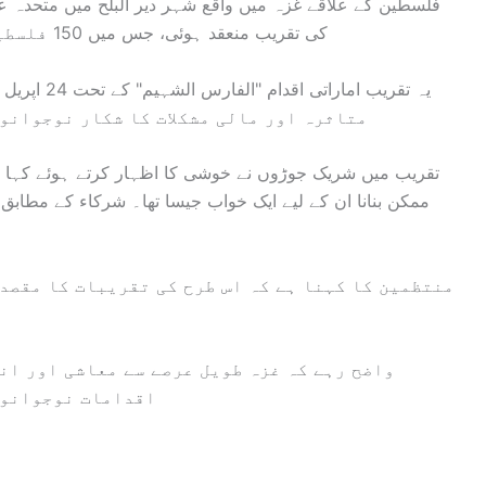
فلسطین کے علاقے غزہ میں واقع شہر دیر البلح میں متحدہ عر
کی تقریب منعقد ہوئی، جس میں 150 فلسطینی جوڑے رشتۂ ازدواج میں منسلک ہوگئے۔
متاثرہ اور مالی مشکلات کا شکار نوجوانو
تقریب میں شریک جوڑوں نے خوشی کا اظہار کرتے ہوئے کہا 
ممکن بنانا ان کے لیے ایک خواب جیسا تھا۔ شرکاء کے مطا
منتظمین کا کہنا ہے کہ اس طرح کی تقریبات کا مقصد
واضح رہے کہ غزہ طویل عرصے سے معاشی اور انس
اقدامات نوجوانوں