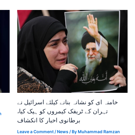
خامنہ ای کو نشانہ بنانے کیلئے اسرائیل نے
تہران کے ٹریفک کیمروں کو ہیک کیا،
n
برطانوی اخبار کا انکشاف
Leave a Comment
/
News
/ By
Muhammad Ramzan