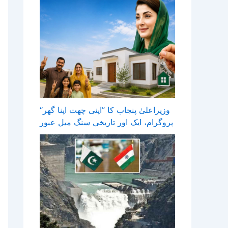
وزیراعلیٰ پنجاب کا ’’اپنی چھت اپنا گھر‘‘
پروگرام، ایک اور تاریخی سنگ میل عبور