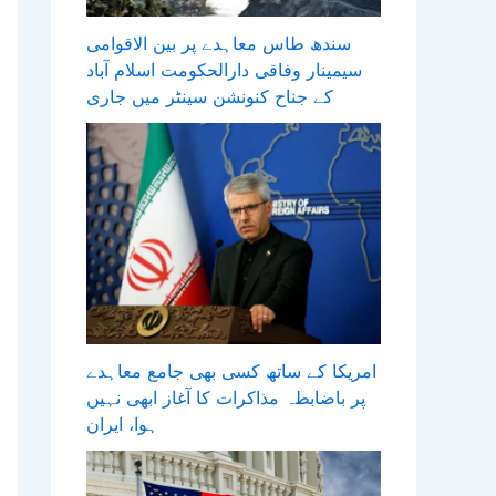
سندھ طاس معاہدے پر بین الاقوامی
سیمینار وفاقی دارالحکومت اسلام آباد
کے جناح کنونشن سینٹر میں جاری
امریکا کے ساتھ کسی بھی جامع معاہدے
پر باضابطہ مذاکرات کا آغاز ابھی نہیں
ہوا، ایران