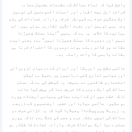
واضح کیا کہ تمام مسالک کے مقدسات بشمول صحابہ
کرام، اہل بیت اطہار اور امہات المومنین کی توہین
ایک سنگین جرم ہے کیونکہ فرقہ وارانہ فسادات کی بڑی
وجہ یہی توہین اور نفرت انگیز تقاریر ہوتی ہیں۔ اس
بیانیے کا خلاصہ یہ ہے کہ ہمیں ’’اپنا مسلک چھوڑنا
نہیں اور دوسرے کا مسلک چھیڑنا نہیں‘‘ ہے، یعنی اپنے
عقائد پر قائم رہتے ہوئے دوسروں کا احترام کرنا ہی
بقائے باہمی کا واحد راستہ ہے۔
عالمی سطح پر امریکا اور ایران کے درمیان تزویراتی
اور سیاسی تنازع کئی دہائیوں پر محیط ہے لیکن
استعماری طاقتوں نے ہمیشہ یہ کوشش کی ہے کہ مسلم
ممالک کو ایک دوسرے کا حریف بنا کر پیش کیا جائے
تاکہ خطے میں ان کے اپنے معاشی وسیاسی ایجنڈے پورے
ہو سکیں۔ عالمی میڈیا اور خفیہ ایجنسیوں کے ذریعے
یہ زہریلا پروپیگنڈا پھیلایا گیا کہ یہ لڑائی صرف دو
ممالک کی نہیں بلکہ عرب و عجم کی جنگ ہے، تاکہ پوری
مسلم دنیا ایک ہولناک فرقہ وارانہ تصادم کا شکار ہو
کر بارود کا ڈھیر بن جائے اور ان کے قیمتی معاشی