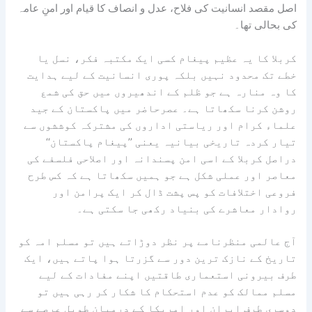
اصل مقصد انسانیت کی فلاح، عدل و انصاف کا قیام اور امنِ عامہ
کی بحالی تھا۔
کربلا کا یہ عظیم پیغام کسی ایک مکتبہ فکر، نسل یا
خطے تک محدود نہیں بلکہ پوری انسانیت کے لیے ہدایت
کا وہ منارہ ہے جو ظلم کے اندھیروں میں حق کی شمع
روشن کرنا سکھاتا ہے۔ عصرحاضر میں پاکستان کے جید
علماء کرام اور ریاستی اداروں کی مشترکہ کوششوں سے
تیار کردہ تاریخی بیانیہ یعنی ’’پیغام پاکستان‘‘
دراصل کربلا کے اسی امن پسندانہ اور اصلاحی فلسفے کی
معاصر اور عملی شکل ہے جو ہمیں سکھاتا ہے کہ کس طرح
فروعی اختلافات کو پس پشت ڈال کر ایک پرامن اور
روادار معاشرے کی بنیاد رکھی جا سکتی ہے۔
آج عالمی منظرنامے پر نظر دوڑاتے ہیں تو مسلم امہ کو
تاریخ کے نازک ترین دور سے گزرتا ہوا پاتے ہیں، ایک
طرف بیرونی استعماری طاقتیں اپنے مفادات کے لیے
مسلم ممالک کو عدم استحکام کا شکار کر رہی ہیں تو
دوسری طرف ایران اور امریکا کے درمیان طویل عرصے سے