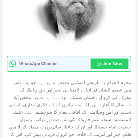
Join Now
WhatsApp Channel
محرم الحرام وہ تاریخی اسلامی مقدس مہینہ ہے جو اپنے دامن
میں عظیم الشان قربانیاں، لامتناہی صبر اور حق وباطل کے
معرکے کی لازوال داستان سمیٹے ہوئے ہے۔ یہ مہینہ محض ایک
نئے سال کا آغاز نہیں بلکہ مسلمانوں کے لیے فکری بیداری، ایمانی
تجدید اور امن وسلامتی کے آفاقی پیغام کا سرچشمہ ہے۔ خلیفہ
المسلمین سیدنا عمر فاروقؓ کی شہادت اور نواسہ رسول
حضرت امام حسینؓ اور ان کے جانثار ساتھیوں نے میدانِ کربلا میں
ظلم، جبر اور آمریت کے خلاف جو لازوال قربانی پیش کی، اس کا