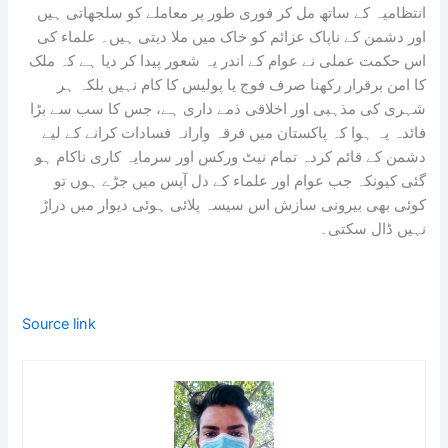
انتظامیہ کے ساتھ مل کر فوری طور پر معاملے کو سلجھاتی ہیں
اور دشمن کے ناپاک عزائم کو خاک میں ملا دیتی ہیں۔ علماء کی
اس حکمت عملی نے عوام کے اندر یہ شعور پیدا کر دیا ہے کہ ملک
کا امن برقرار رکھنا صرف فوج یا پولیس کا کام نہیں بلکہ ہر
شہری کی مذہبی اور اخلاقی ذمے داری ہے، جس کا سب سے بڑا
فائدہ یہ ہوا کہ پاکستان میں فرقہ وارانہ فسادات کرانے کے لیے
دشمن کے قائم کردہ تمام نیٹ ورکس اور سرمایہ کاری ناکام ہو
گئی کیونکہ جب عوام اور علماء کے دل آپس میں جڑے ہوں تو
کوئی بھی بیرونی سازش اس سیسہ پلائی ہوئی دیوار میں دراڑ
نہیں ڈال سکتی۔
Source link