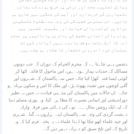
وسائل تعلیم، صحت اور ترقی پر خرچ ہونے کے بجائے
ہتھیاروں کی خریداری اور آپس کی جنگوں میں ضایع ہو
جائیں۔ اس مصنوعی کشیدگی کی وجہ سے مظلوم فلسطینی
عوام پر ٹوٹنے والی قیامت اور مقبوضہ کشمیر میں
ہونے والی انسانی حقوق کی بدترین پامالیوں پر مسلم
امہ کا ایک متحد مؤقف سامنے نہیں آپاتا، کیونکہ
مسلمان خود اندرونی خلفشار کا شکار ہو چکے ہیں۔
دشمن یہی چاہتا ہے کہ محرم الحرام کے دوران کہ جب دونوں
مسالک کے جذبات بیدار ہوتے ہیں، اس ماحول کا فائدہ اٹھا کر
کوئی ایسا فتنہ کھڑا کیا جائے جس سے پاکستان کے شہروں اور
گلی کوچوں میں تشدد پھوٹ پڑے اور ملک کا امن و سکون برباد ہو
جائے۔ ان حالات میں پاکستان کی مذہبی قیادت نے جس بے نظیر
دوراندیشی اور ایمانی بصیرت کا مظاہرہ کیا، وہ پوری مسلم دنیا
کے لیے ایک روشن مثال ہے۔ نوے کی دہائی میں فرقہ وارانہ
دہشت گردی کی وجہ سے پاکستان اپنے ہزاروں بے گناہ شہری
اور جید علماء کھو چکا تھا لہٰذا علماء نے یہ پختہ عزم کیا کہ وہ
تاریخ کے اس تلخ سبق کو دہرانے نہیں دیں گے۔