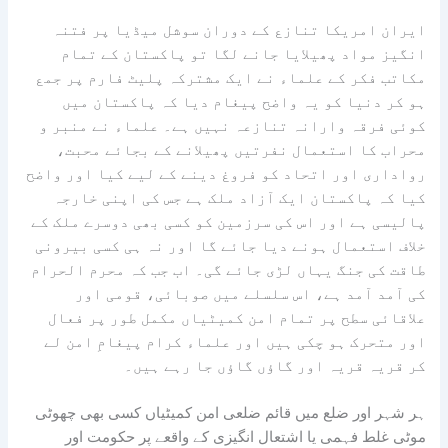
ایران امریکا تنازع کے دوران سوشل میڈیا پر فتنہ
انگیز مواد پھیلایا جانے لگا تو پاکستان کے تمام
مکاتب فکر کے علماء نے ایک مشترکہ پلیٹ فارم پر جمع
ہو کر دنیا کو یہ واضح پیغام دیا کہ پاکستان میں
کوئی فرقہ وارانہ تنازعہ نہیں ہے۔ علماء نے منبر و
محراب کا استعمال نفرتیں پھیلانے کے بجائے محبت،
رواداری اور اتحاد کو فروغ دینے کے لیے کیا اور واضح
کیا کہ پاکستان ایک آزاد ملک ہے جس کی اپنی خارجہ
پالیسی ہے اور اس کی سرزمین کو کسی بھی دوسرے ملک کے
خلاف استعمال ہونے دیا جائے گا اور نہ ہی کسی بیرونی
طاقت کی جنگ یہاں لڑی جائے گی۔ اب جب کہ محرم الحرام
کی آمد آمد ہے، اس سلسلے میں صوبائی، قومی اور
علاقائی سطح پر تمام امن کمیٹیاں مکمل طور پر فعال
اور متحرک ہو چکی ہیں اور علماء کرام پیغامِ امن لے
کر قریہ قریہ اور گاؤں گاؤں جا رہے ہیں۔
ہر شہر اور ضلع میں قائم ضلعی امن کمیٹیاں کسی بھی چھوٹی
موٹی غلط فہمی یا اشتعال انگیزی کے واقعے پر حکومت اور