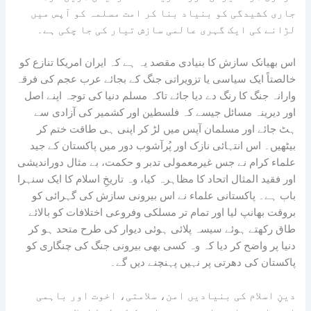
جاری کشیدگی کو بنیاد بنا کر امت مسلمہ کو آپس میں
لڑانے کی ایک گہری عالمی سازش تیار کی جا چکی ہے۔
اس بھیانک سازش کا بنیادی مقصد یہ ہے کہ ایران امریکا تنازع کو
خالصتاً ایک سیاسی یا تزویراتی جنگ کے بجائے عرب عجم کی فرقہ
وارانہ جنگ کا رنگ دے دیا جائے تاکہ مسلم دنیا کی توجہ اپنے اصل
اور دیرینہ مسائل جیسے کہ فلسطین اور کشمیر کی آزادی سے
ہٹ جائے اور مسلمان آپس میں لڑ کر اپنی ہی طاقت ختم کر
بیٹھیں۔ اس انتہائی نازک اور پُرآشوب دور میں پاکستان کے جید
علماء کرام نے جس غیرمعمولی تدبر و حکمت، بے مثال دوراندیشی
اور فقید المثال اتحاد کا مظاہرہ کیا، وہ تاریخِ اسلام کا ایک سنہرا
باب ہے۔ پاکستانی علماء نے اس بیرونی سازش کی گہرائی کو
بروقت بھانپ لیا اور تمام تر مسلکی وفروعی اختلافات کو بالائے
طاق رکھتے ہوئے سیسہ پلائی ہوئی دیوار کی طرح متحد ہو کر
دنیا پر واضح کر دیا کہ وہ کسی بھی بیرونی جنگ کی چنگاری کو
پاکستان کی دھرتی پر نہیں پہنچنے دیں گے۔
دینِ اسلام کی بنیادیں امن، سلامتی، اخوت اور باہمی