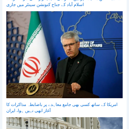
اسلام آباد کے جناح کنونشن سینٹر میں جاری
امریکا کے ساتھ کسی بھی جامع معاہدے پر باضابطہ مذاکرات کا
آغاز ابھی نہیں ہوا، ایران