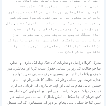
احترام پر استوار ہیں، یہاں تک کہ لفظ اسلام خود
سلامتی سے نکلا ہے۔ حضور نبی کریم ﷺ کا خطبہ حجۃ
الوداع انسانی حقوق اور عالمی امن کا سب سے پہلا اور
جامع ترین منشور ہے، جس میں تقویٰ کے سوا کسی کو کسی
پر فضیلت نہیں دی گئی اور تمام مسلمانوں کے خون، مال
اور عزت کو ایک دوسرے پر حرام قرار دیا گیا۔ حضرت
امام حسینؓ نے بھی جب مدینہ منورہ سے سفر کا آغاز
فرمایا تھا تو واشگاف الفاظ میں اعلان فرمایا تھا کہ
ان کا مقصد کوئی اقتدار حاصل کرنا نہیں بلکہ اپنے
نانا کی امت کی اصلاح ہے۔
معرکہ کربلا دراصل دو نظریات کی جنگ تھا، ایک طرف وہ نظریہ
تھا جو طاقت کے زور پر انسانی حقوق سلب کرنا اور معاشرے میں
خوف پھیلانا چاہتا تھا اور دوسری طرف حسینی نظریہ تھا جو
عدل، حریت اور انسانی وقار کی بحالی کا علمبردار تھا۔ امام
حسین عالی مقام نے اپنی اور اپنے جانثاروں کی قربانی دے کر یہ
ثابت کر دیا کہ حق کے راستے میں امن اور اصولوں کی خاطر سب
کچھ قربان کیا جا سکتا ہے لیکن باطل کے سامنے سر تسلیم خم
نہیں کیا جا سکتا۔ یہی پیغام ہر دور کے مسلمانوں کے لیے مشعلِ