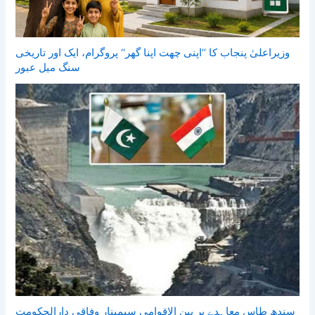
وزیراعلیٰ پنجاب کا ’’اپنی چھت اپنا گھر‘‘ پروگرام، ایک اور تاریخی
سنگ میل عبور
سندھ طاس معاہدے پر بین الاقوامی سیمینار وفاقی دارالحکومت