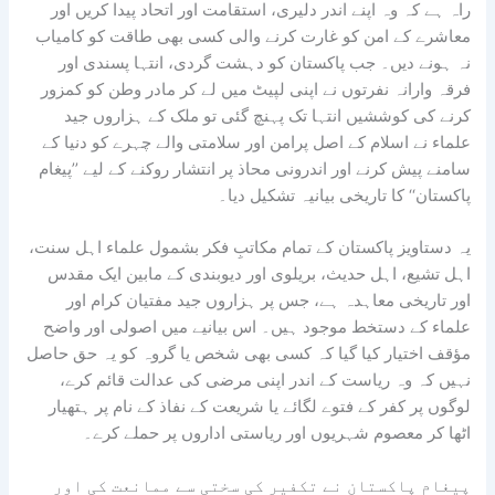
راہ ہے کہ وہ اپنے اندر دلیری، استقامت اور اتحاد پیدا کریں اور
معاشرے کے امن کو غارت کرنے والی کسی بھی طاقت کو کامیاب
نہ ہونے دیں۔ جب پاکستان کو دہشت گردی، انتہا پسندی اور
فرقہ وارانہ نفرتوں نے اپنی لپیٹ میں لے کر مادر وطن کو کمزور
کرنے کی کوششیں انتہا تک پہنچ گئی تو ملک کے ہزاروں جید
علماء نے اسلام کے اصل پرامن اور سلامتی والے چہرے کو دنیا کے
سامنے پیش کرنے اور اندرونی محاذ پر انتشار روکنے کے لیے ’’پیغام
پاکستان‘‘ کا تاریخی بیانیہ تشکیل دیا۔
یہ دستاویز پاکستان کے تمام مکاتبِ فکر بشمول علماء اہل سنت،
اہل تشیع، اہل حدیث، بریلوی اور دیوبندی کے مابین ایک مقدس
اور تاریخی معاہدہ ہے، جس پر ہزاروں جید مفتیان کرام اور
علماء کے دستخط موجود ہیں۔ اس بیانیے میں اصولی اور واضح
مؤقف اختیار کیا گیا کہ کسی بھی شخص یا گروہ کو یہ حق حاصل
نہیں کہ وہ ریاست کے اندر اپنی مرضی کی عدالت قائم کرے،
لوگوں پر کفر کے فتوے لگائے یا شریعت کے نفاذ کے نام پر ہتھیار
اٹھا کر معصوم شہریوں اور ریاستی اداروں پر حملے کرے۔
پیغام پاکستان نے تکفیر کی سختی سے ممانعت کی اور