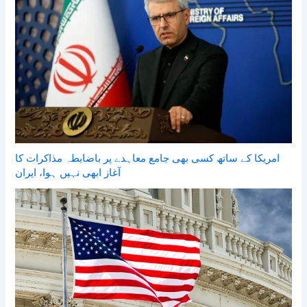
امریکا کے ساتھ کسی بھی جامع معاہدے پر باضابطہ مذاکرات کا
آغاز ابھی نہیں ہوا، ایران