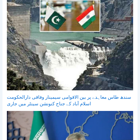
سندھ طاس معاہدے پر بین الاقوامی سیمینار وفاقی دارالحکومت
اسلام آباد کے جناح کنونشن سینٹر میں جاری