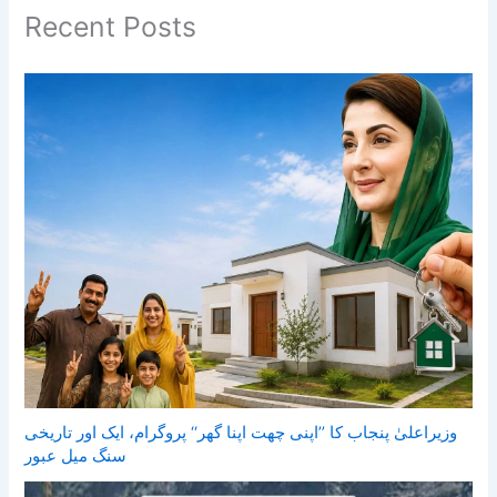
Recent Posts
وزیراعلیٰ پنجاب کا ’’اپنی چھت اپنا گھر‘‘ پروگرام، ایک اور تاریخی
سنگ میل عبور