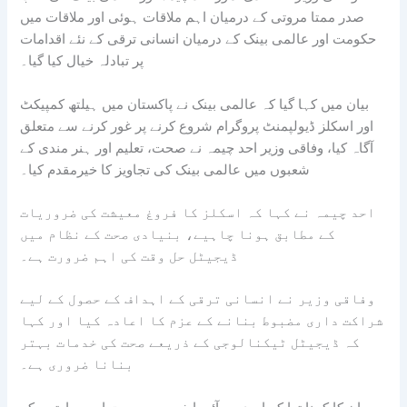
صدر ممتا مروتی کے درمیان اہم ملاقات ہوئی اور ملاقات میں
حکومت اور عالمی بینک کے درمیان انسانی ترقی کے نئے اقدامات
پر تبادلہ خیال کیا گیا۔
بیان میں کہا گیا کہ عالمی بینک نے پاکستان میں ہیلتھ کمپیکٹ
اور اسکلز ڈیولپمنٹ پروگرام شروع کرنے پر غور کرنے سے متعلق
آگاہ کیا، وفاقی وزیر احد چیمہ نے صحت، تعلیم اور ہنر مندی کے
شعبوں میں عالمی بینک کی تجاویز کا خیرمقدم کیا۔
احد چیمہ نے کہا کہ اسکلز کا فروغ معیشت کی ضروریات
کے مطابق ہونا چاہیے، بنیادی صحت کے نظام میں
ڈیجیٹل حل وقت کی اہم ضرورت ہے۔
وفاقی وزیر نے انسانی ترقی کے اہداف کے حصول کے لیے
شراکت داری مضبوط بنانے کے عزم کا اعادہ کیا اور کہا
کہ ڈیجیٹل ٹیکنالوجی کے ذریعے صحت کی خدمات بہتر
بنانا ضروری ہے۔