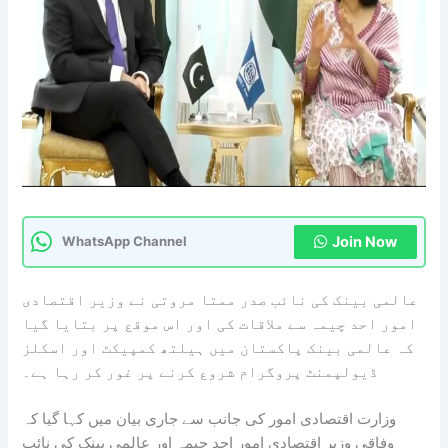
Join Now
WhatsApp Channel
عالمی بینک کی نائب صدر ممتا مروتی نے وزیر اقتصادی
امور احد چیمہ سے ملاقات کی اور اس موقع پر بتایا گیا
کہ عالمی بینک پاکستان میں ہیلتھ کمپیکٹ اور اسکلز
ڈیولپمنٹ پروگرام شروع کرنے پر غور کر رہا ہے۔
وزارت اقتصادی امور کی جانب سے جاری بیان میں کہا گیا کہ
وفاقی وزیر اقتصادی امور احد چیمہ اور عالمی بینک کی نائب