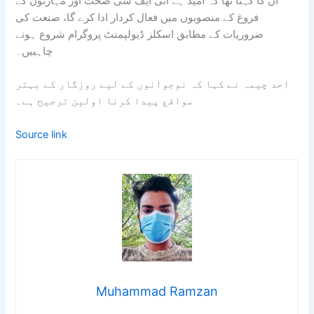
ان کا کہنا تھا کہ امید ہے آئی ایف سی صحت اور مہارتوں کے
فروغ کے منصوبوں میں فعال کردار ادا کرے گا، صنعت کی
ضروریات کے مطابق اسکلز ڈیولپمنٹ پروگرام شروع ہونے
چاہییں۔
احد چیمہ نے کہا کہ نوجوانوں کے لیے روزگار کے بہتر
مواقع پیدا کرنا اولین ترجیح ہے۔
Source link
Muhammad Ramzan