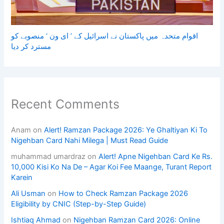
اقوام متحدہ میں پاکستان نے اسرائیل کے ’ ای ون ‘ منصوبے کو
مسترد کر دیا
Recent Comments
Anam
on
Alert! Ramzan Package 2026: Ye Ghaltiyan Ki To
Nigehban Card Nahi Milega | Must Read Guide
muhammad umardraz
on
Alert! Apne Nigehban Card Ke Rs.
10,000 Kisi Ko Na De – Agar Koi Fee Maange, Turant Report
Karein
Ali Usman
on
How to Check Ramzan Package 2026
Eligibility by CNIC (Step-by-Step Guide)
Ishtiaq Ahmad
on
Nigehban Ramzan Card 2026: Online