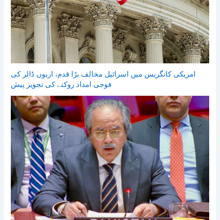
امریکی کانگریس میں اسرائیل مخالف بڑا قدم، اربوں ڈالر کی
فوجی امداد روکنے کی تجویز پیش