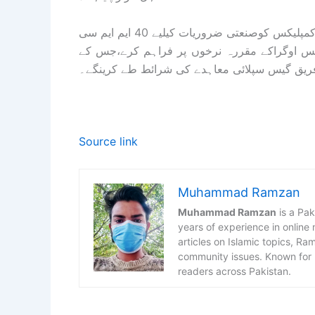
پیٹرولیم ڈویژن نے تجویز دی کہ ایس ایس جی سی نیشنل اسٹیل کمپلیکس کوصنعتی ضروریات کیلیے 40 ایم ایم سی
زید 5 ایم ایم سی ایف ڈی گیس اوگراکے مقررہ نرخوں پر فراہم کرے،جس کے
ریق گیس سپلائی معاہدے کی شرائط طے کرینگے۔
Source link
Muhammad Ramzan
Muhammad Ramzan
is a Pak
years of experience in online
articles on Islamic topics, R
community issues. Known for h
readers across Pakistan.