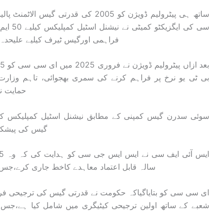
ساتھ ہی پیٹرولیم ڈویژن کو 2005 کی قد
سی کی ا
فراہمی اورگیس ٹیرف کیلیے علیحدہ 
بی ٹی یو نرخ پر فراہم کرنے کی سمری بھجوائی، تاہم وزارت
حمایت ن
گیس کی پیشکش
سالہ قابل اعتماد معاہدے کاخط جاری کرے،جس میں مزید 10سال توسیع کی
ای سی سی کو بتایاگیاکہ حکومت نے قدرتی گیس کی ترجیحی فرا
شعبے کے ساتھ اولین ترجیحی کیٹیگری میں شامل کیا ہے،جس