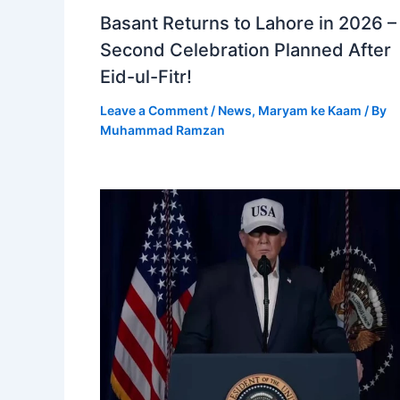
Basant Returns to Lahore in 2026 –
Second Celebration Planned After
Eid-ul-Fitr!
Leave a Comment
/
News
,
Maryam ke Kaam
/ By
Muhammad Ramzan