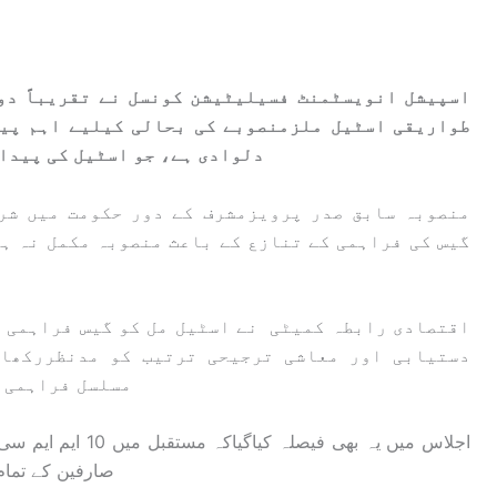
اسپیشل انویسٹمنٹ فسیلیٹیشن کونسل نے تقریباً دو
طواریقی اسٹیل ملزمنصوبے کی بحالی کیلیے اہم پیش
دلوادی ہے، جو اسٹیل کی پیدا
منصوبہ سابق صدر پرویزمشرف کے دور حکومت میں شر
گیس کی فراہمی کے تنازع کے باعث منصوبہ مکمل نہ ہ
اقتصادی رابطہ کمیٹی نے اسٹیل مل کو گیس فراہمی ک
دستیابی اور معاشی ترجیحی ترتیب کو مدنظررکھا
مسلسل فراہمی ک
اجلاس میں یہ بھی فی
صارفین کے تما