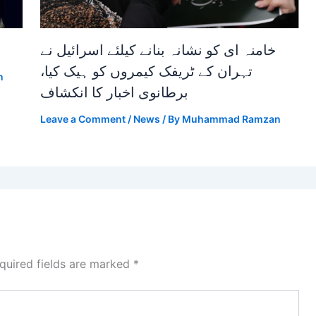
خامنہ ای کو نشانہ بنانے کیلئے اسرائیل نے
تہران کے ٹریفک کیمروں کو ہیک کیا،
n
برطانوی اخبار کا انکشاف
Leave a Comment
/
News
/ By
Muhammad Ramzan
quired fields are marked
*