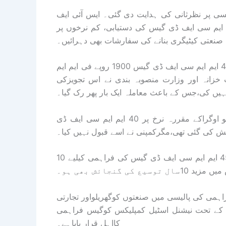
رتی گیس الاٹمنٹ پالیسی پر نظرثانی کی ہدایت دی گئی۔ ایس آئی ایف
یگزیکٹو کمیٹی نے نیشنل اسٹیل کمپلیکس کیلیے 50 ایم ایم سی ایف ڈی گیس کی دستیابی، کم نرخوں پر
صنعتی کیٹیگری بنانے کی سفارشات بھی دہرائیں۔
بعد ازاں پیٹرولیم ڈویژن نے فروری 2025 میں ای سی سی کو 45 ایم ایم سی ایف ڈی گیس 1900 روپے فی ایم ایم
 خزانہ اور وزارت منصوبہ بندی نے اس تجویزکی
ہیں کی،جس کے باعث معاملہ ایک بار پھر رک گیا۔
سوئی سدرن گیس کمپنی کے مطابق نیشنل اسٹیل کمپلیکس کو اوگراکے مقررہ نرخ پر 40 ایم ایم سی ایف ڈی
 کی گئی تھی،مگرکمپنی نے اسے قبول نہیں کیا۔
ایس آئی ایف سی نے ایس ایس جی سی کو ہدایت کی کہ وہ 45 ایم ایم سی ایف ڈی گیس کی فراہمی کیلیے 10
 گنجائش بھی ہو۔
ہمی کی پالیسی میں صنعتوں کوگھریلواور تجارتی
 کے تحت نیشنل اسٹیل کمپلیکس کوگیس فراہمی
کااہل قرار پایاہے۔