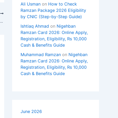
Ali Usman
on
How to Check
Ramzan Package 2026 Eligibility
T
by CNIC (Step-by-Step Guide)
کراچی، اورنگی ٹاؤن میں پولیس مقابلہ، ایک ڈاکو زخمی حالت 
Ishtiaq Ahmad
on
Nigehban
Ramzan Card 2026: Online Apply,
Registration, Eligibility, Rs 10,000
Cash & Benefits Guide
Muhammad Ramzan
on
Nigehban
Ramzan Card 2026: Online Apply,
Registration, Eligibility, Rs 10,000
Cash & Benefits Guide
June 2026