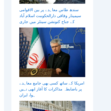
سندھ طاس معاہدے پر بین الاقوامی
سیمینار وفاقی دارالحکومت اسلام آباد
کے جناح کنونشن سینٹر میں جاری
امریکا کے ساتھ کسی بھی جامع معاہدے
پر باضابطہ مذاکرات کا آغاز ابھی نہیں
ہوا، ایران