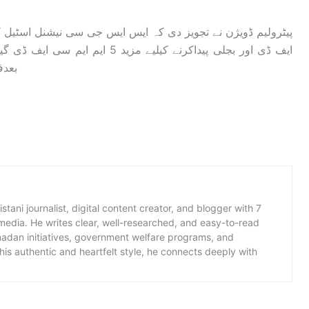
ایف ڈی اور بجلی پیداکرنے کیلیے م
بعدف
istani journalist, digital content creator, and blogger with 7
 media. He writes clear, well-researched, and easy-to-read
amadan initiatives, government welfare programs, and
is authentic and heartfelt style, he connects deeply with