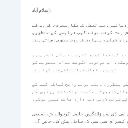
اسلام آباد:
دہائیوں سے تعطل کاشکارسعودی گروپ کے
 رفت کرتے ہوئے گیس فراہمی کی منظوری
وار کیلیے بنیادی ضرورت سمجھی جاتی ہے۔
وع کیاگیا تھا، تاہم رعایتی نرخوں پر
وسکا، اب موجودہ حکومت نے اس منصوبے کو
دوبارہ فعال کرنے کافیصلہ کیا ہے۔
ی منظوری دیتے ہوئے واضح کیاکہ گیس کی
جائیگا،جبکہ حکومت پاکستان پرگیس کی
ی کوئی لازمی ذمہ داری عائد نہیں ہوگی۔
صلہ کیاگیاکہ مستقبل میں 10 ایم ایم سی ایف ڈی سے زائدگیس حاصل کرنیوالے بڑے صنعتی
م کیسز ای سی سی کے سامنے پیش کیے جائیں گے۔