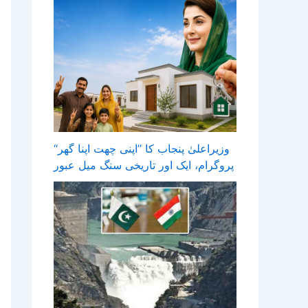
وزیراعلیٰ پنجاب کا ’’اپنی چھت اپنا گھر‘‘
پروگرام، ایک اور تاریخی سنگ میل عبور