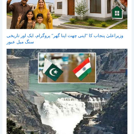
وزیراعلیٰ پنجاب کا ’’اپنی چھت اپنا گھر‘‘ پروگرام، ایک اور تاریخی
سنگ میل عبور