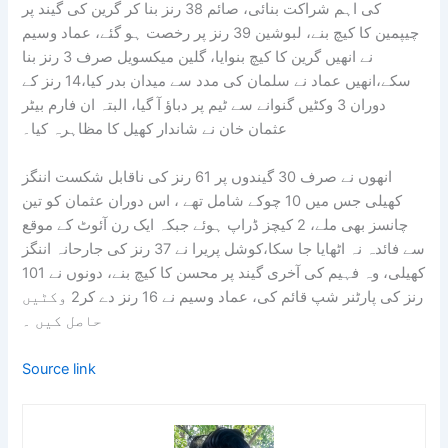
کی اہم شراکت بنائی، صائم 38 رنز بنا کر گرین کی گیند پر
چیپمین کا کیچ بنے، لبوشین 39 رنز پر رخصت ہو گئے، عماد وسیم
نے انھیں گرین کا کیچ بنوایا، گلین میکسویل صرف 3 رنز بنا
سکے،انھیں عماد نے سلمان کی مدد سے میدان بدر کیا،14 رنز کے
دوران 3 وکٹیں گنوانے سے ٹیم پر دباؤ آ گیا، البتہ ان فارم بیٹر
عثمان خان نے شاندار کھیل کا مظاہرہ کیا۔
انھوں نے صرف 30 گیندوں پر 61 رنز کی ناقابل شکست اننگز
کھیلی جس میں 10 چوکے شامل تھے ، اس دوران عثمان کو تین
چانسز بھی ملے، 2 کیچز ڈراپ ہوئے جبکہ ایک رن آئوٹ کے موقع
سے فائدہ نہ اٹھایا جا سکا،کوشل پریرا نے 37 رنز کی جارحانہ اننگز
کھیلی، وہ فہیم کی آخری گیند پر محسن کا کیچ بنے، دونوں نے 101
رنز کی پارٹنر شپ قائم کی، عماد وسیم نے 16 رنز دے کر2 وکٹیں
حاصل کیں ۔
Source link