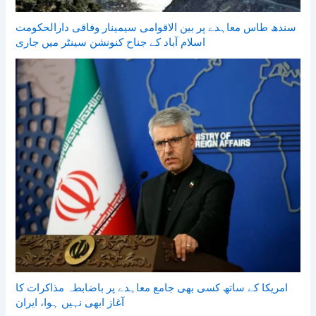
سندھ طاس معاہدے پر بین الاقوامی سیمینار وفاقی دارالحکومت
اسلام آباد کے جناح کنونشن سینٹر میں جاری
امریکا کے ساتھ کسی بھی جامع معاہدے پر باضابطہ مذاکرات کا
آغاز ابھی نہیں ہوا، ایران