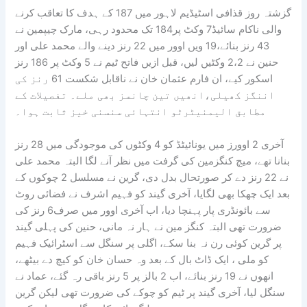
گزشتہ روز قذافی اسٹیڈیم لاہور میں 187 کے ہدف کا تعاقب کرنے
والی ناکام سائیڈ7 وکٹ پر184 تک محدود رہی، مارک چیپمین نے
43 رنز بنائے،19 ویں اوور میں 22 رنز دینے والے محمد علی اور
حنین نے 2،2 وکٹیں لیں، قبل ازیں فاتح ٹیم نے 5 وکٹ پر 186 رنز
اسکور کیے، ان فارم عثمان خان نے ناقابل شکست 61 رنز کی
اننگز کھیلی،انھیں تین چانسز بھی ملے۔ تفصیلات کے
مطابق الیمنیٹرٹو انتہائی سنسنی خیز ثابت ہوا۔
آخری 2 اوورز میں یونائیٹڈ کو 4 وکٹوں کی موجودگی میں 28 رنز
بنانا تھے، میچ کنگزمین کی گرفت میں نظر آنے لگا البتہ محمد علی
نے 22 رنز دے کر صورتحال بدل دی، گرین نے مسلسل 2 چوکوں کے
بعد ایک چھکا بھی لگایا، آخری گیند کو فہیم اشرف نے فضائی روٹ
سے بائونڈری پار پہنچا دیا، اب آخری اوور میں صرف6 رنز کی
ضرورت تھی البتہ کنگز مین نے ہار نہ مانی، حنین کی پہلی گیند
پر گرین کوئی رن نہ بنا سکے، اگلی پر سنگل سے اسٹرائیک فہیم
کو ملی ، ایک ڈاٹ بال کے بعد وہ حسان خان کو کیچ دے بیٹھے،
انھوں نے 19 رنز بنائے، اب 2 بالز پر 5 رنز باقی رہ گئے، عماد نے
سنگل لیا، آخری گیند پر ٹیم کو چوکے کی ضرورت تھی لیکن گرین