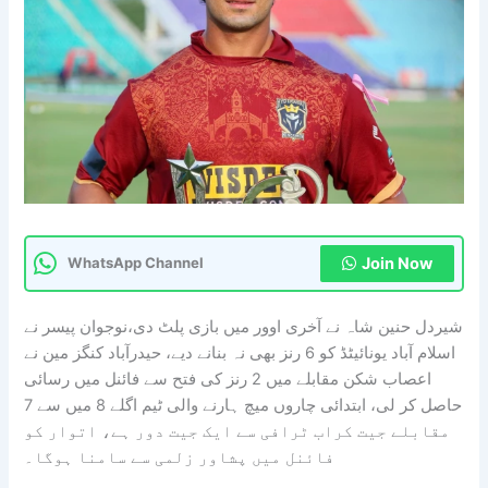
Join Now
WhatsApp Channel
شیردل حنین شاہ نے آخری اوور میں بازی پلٹ دی،نوجوان پیسر نے
اسلام آباد یونائیٹڈ کو 6 رنز بھی نہ بنانے دیے، حیدرآباد کنگز مین نے
اعصاب شکن مقابلے میں 2 رنز کی فتح سے فائنل میں رسائی
حاصل کر لی، ابتدائی چاروں میچ ہارنے والی ٹیم اگلے 8 میں سے 7
مقابلے جیت کراب ٹرافی سے ایک جیت دور ہے، اتوار کو
فائنل میں پشاور زلمی سے سامنا ہوگا۔