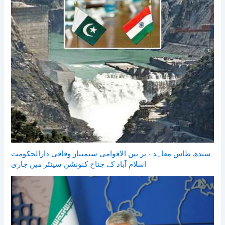
سندھ طاس معاہدے پر بین الاقوامی سیمینار وفاقی دارالحکومت
اسلام آباد کے جناح کنونشن سینٹر میں جاری