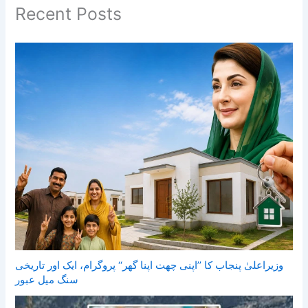
Recent Posts
وزیراعلیٰ پنجاب کا ’’اپنی چھت اپنا گھر‘‘ پروگرام، ایک اور تاریخی
سنگ میل عبور