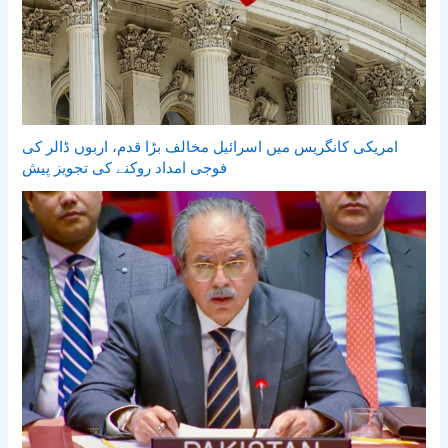
امریکی کانگریس میں اسرائیل مخالف بڑا قدم، اربوں ڈالر کی
فوجی امداد روکنے کی تجویز پیش