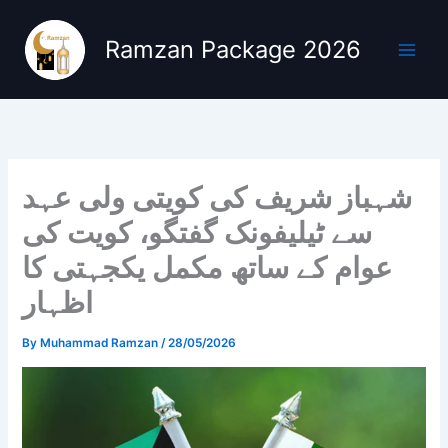
Skip
to
Ramzan Package 2026
content
شہباز شریف کی کویتی ولی عہد
سے ٹیلیفونک گفتگو، کویت کی
عوام کے ساتھ مکمل یکجہتی کا
اظہار
By
Muhammad Ramzan
/
28/05/2026