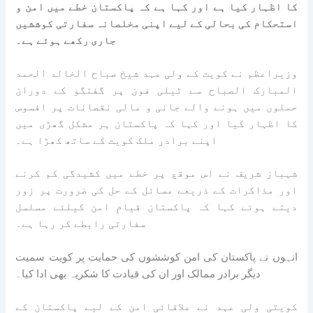
کا اظہار کیا ہے اور کہا ہے کہ پاکستان خطے میں امن و
استحکام کی بحالی کے لیے اپنی مخلصانہ سفارتی کوششیں
جاری رکھے ہوئے ہے۔
وزیراعظم نے کویت کے ولی عہد شیخ صباح الخالد الحمد
المبارک الصباح سے ٹیلی فون پر گفتگو کے دوران
حملوں میں ہونے والے جانی و مالی نقصانات پر افسوس
کا اظہار کیا اور کہا کہ پاکستان ہر مشکل گھڑی میں
اپنے برادر ملک کویت کے ساتھ کھڑا ہے۔
شہباز شریف نے اس موقع پر خطے میں کشیدگی کم کرنے
اور مذاکرات کے ذریعے مسائل کے حل کی ضرورت پر زور
دیتے ہوئے کہا کہ پاکستان قیامِ امن کیلئے مسلسل
سفارتی رابطے کر رہا ہے۔
انہوں نے پاکستان کی امن کوششوں کی حمایت پر کویت سمیت
دیگر برادر ممالک اور ان کی قیادت کا شکریہ بھی ادا کیا۔
کویتی ولی عہد نے علاقائی امن کے لیے پاکستان کے