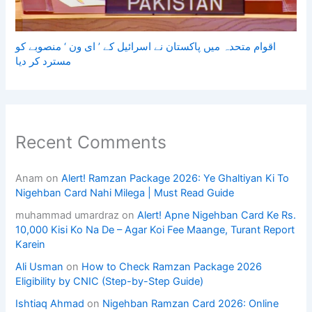
اقوام متحدہ میں پاکستان نے اسرائیل کے ’ ای ون ‘ منصوبے کو
مسترد کر دیا
Recent Comments
Anam
on
Alert! Ramzan Package 2026: Ye Ghaltiyan Ki To
Nigehban Card Nahi Milega | Must Read Guide
muhammad umardraz
on
Alert! Apne Nigehban Card Ke Rs.
10,000 Kisi Ko Na De – Agar Koi Fee Maange, Turant Report
Karein
Ali Usman
on
How to Check Ramzan Package 2026
Eligibility by CNIC (Step-by-Step Guide)
Ishtiaq Ahmad
on
Nigehban Ramzan Card 2026: Online