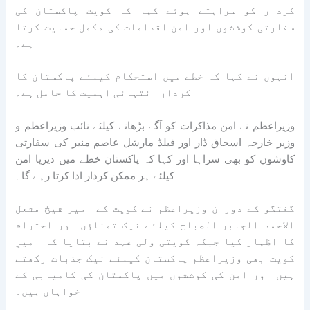
کردار کو سراہتے ہوئے کہا کہ کویت پاکستان کی
سفارتی کوششوں اور امن اقدامات کی مکمل حمایت کرتا
ہے۔
انہوں نے کہا کہ خطے میں استحکام کیلئے پاکستان کا
کردار انتہائی اہمیت کا حامل ہے۔
وزیراعظم نے امن مذاکرات کو آگے بڑھانے کیلئے نائب وزیراعظم و
وزیر خارجہ اسحاق ڈار اور فیلڈ مارشل عاصم منیر کی سفارتی
کاوشوں کو بھی سراہا اور کہا کہ پاکستان خطے میں دیرپا امن
کیلئے ہر ممکن کردار ادا کرتا رہے گا۔
گفتگو کے دوران وزیراعظم نے کویت کے امیر شیخ مشعل
الاحمد الجابر الصباح کیلئے نیک تمناؤں اور احترام
کا اظہار کیا جبکہ کویتی ولی عہد نے بتایا کہ امیرِ
کویت بھی وزیراعظم پاکستان کیلئے نیک جذبات رکھتے
ہیں اور امن کی کوششوں میں پاکستان کی کامیابی کے
خواہاں ہیں۔