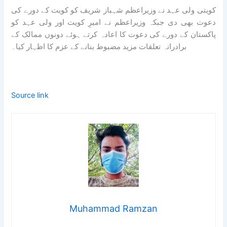
کویتی ولی عہد نے وزیراعظم شہباز شریف کو کویت کے دورے کی
دعوت بھی دی جبکہ وزیراعظم نے امیرِ کویت اور ولی عہد کو
پاکستان کے دورے کی دعوت کا اعادہ کرتے ہوئے دونوں ممالک کے
برادرانہ تعلقات مزید مضبوط بنانے کے عزم کا اظہار کیا۔
Source link
Muhammad Ramzan