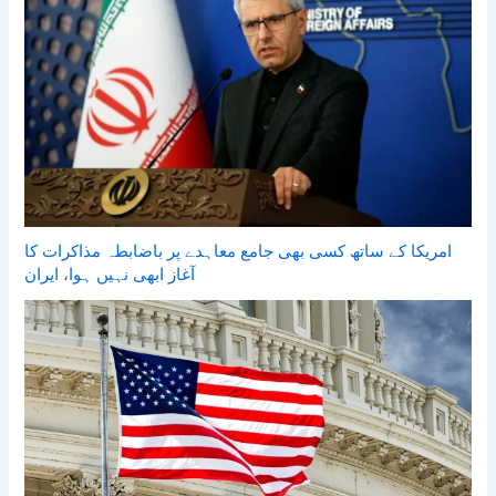
امریکا کے ساتھ کسی بھی جامع معاہدے پر باضابطہ مذاکرات کا
آغاز ابھی نہیں ہوا، ایران