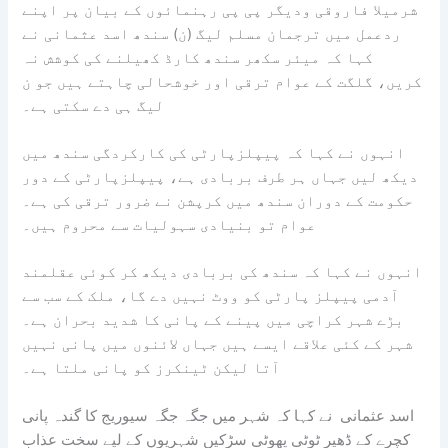
شرمیلا فاروقی ودیگر پی پی رہنمائوں کے بیان پر اپنے
ردعمل میں ترجمان مسلم لیگ (ن) سندھ اسد عثمانی نے
کہا کہ میئر سکھر سندھ کارڈ کھیلنے کی کوشش نہ
کریں، گلگت کے عوام ترقی اور خوشحالی چاہتے ہیں جو ن
لیگ ہی دے سکتی ہے۔
انہوں نے کہا کہ پیپلزپارٹی کی کارکردگی سندھ میں
دیکھ لیں جہاں ہر طرف بربادی ہے، پیپلزپارٹی کے دور
حکومت کے دوران سندھ میں کرپشن نے ضرور ترقی کی ہے۔
عوام تو بنیادی سہولیات سے محروم ہیں۔
انہوں نے کہا کہ سندھ کی بربادی دیکھ کر کوئی عقلمند
آدمی پیپلز پارٹی کو ووٹ نہیں دے گا، ملک کے سب سے
بڑے شہر کراچی میں پینے کے پانی کا شدید بحران ہے۔
شہر کے کئی علاقے ایسے ہیں جہاں لائنوں میں پانی نہیں
آتا لیکن ٹینکرز کو پانی ملتا ہے۔
اسد عثمانی نے کہا کہ شہر میں جگہ جگہ سیوریج کا گندہ پانی
کچرے کے ڈھیر ٹوٹی پھوٹی سڑکیں شہریوں کے لیے سخت عذاب