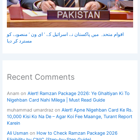
اقوام متحدہ میں پاکستان نے اسرائیل کے ’ ای ون ‘ منصوبے کو
مسترد کر دیا
Recent Comments
Anam
on
Alert! Ramzan Package 2026: Ye Ghaltiyan Ki To
Nigehban Card Nahi Milega | Must Read Guide
muhammad umardraz
on
Alert! Apne Nigehban Card Ke Rs.
10,000 Kisi Ko Na De – Agar Koi Fee Maange, Turant Report
Karein
Ali Usman
on
How to Check Ramzan Package 2026
Eligibility by CNIC (Step-by-Step Guide)