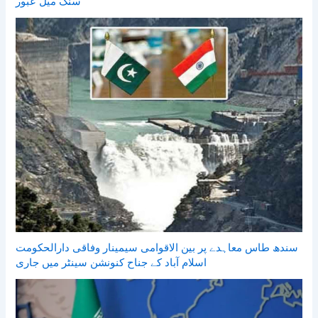
سنگ میل عبور
سندھ طاس معاہدے پر بین الاقوامی سیمینار وفاقی دارالحکومت
اسلام آباد کے جناح کنونشن سینٹر میں جاری