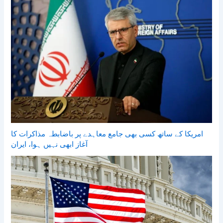
امریکا کے ساتھ کسی بھی جامع معاہدے پر باضابطہ مذاکرات کا
آغاز ابھی نہیں ہوا، ایران