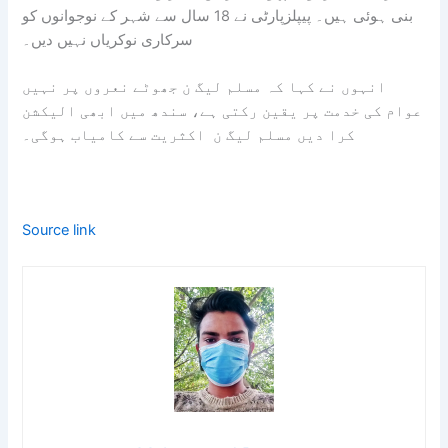
بنی ہوئی ہیں۔ پیپلزپارٹی نے 18 سال سے شہر کے نوجوانوں کو
سرکاری نوکریاں نہیں دیں۔
انہوں نے کہا کہ مسلم لیگ ن جھوٹے نعروں پر نہیں
عوام کی خدمت پر یقین رکتی ہے، سندھ میں ابھی الیکشن
کرا دیں مسلم لیگ ن اکثریت سے کامیاب ہوگی۔
Source link