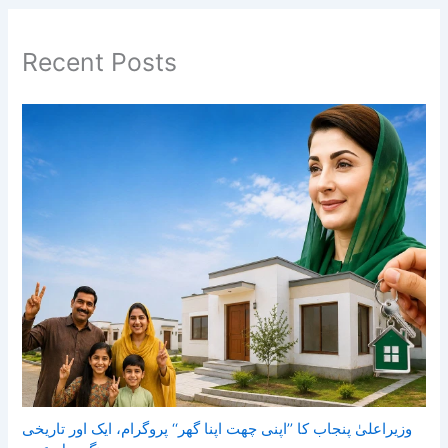
Recent Posts
وزیراعلیٰ پنجاب کا ’’اپنی چھت اپنا گھر‘‘ پروگرام، ایک اور تاریخی