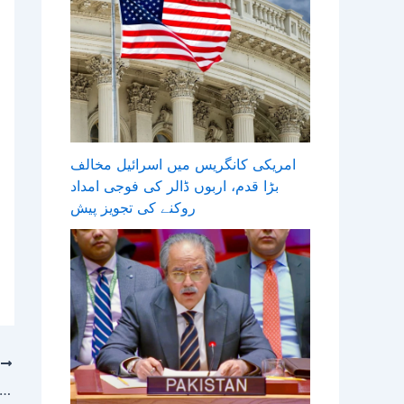
امریکی کانگریس میں اسرائیل مخالف
بڑا قدم، اربوں ڈالر کی فوجی امداد
روکنے کی تجویز پیش
T
چین نے تائیوان کے قریب 100 سے زائد بحری جہاز تعینات کیے ہیں، 