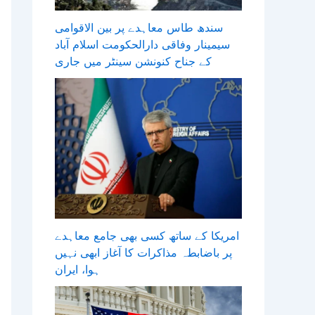
سندھ طاس معاہدے پر بین الاقوامی
سیمینار وفاقی دارالحکومت اسلام آباد
کے جناح کنونشن سینٹر میں جاری
امریکا کے ساتھ کسی بھی جامع معاہدے
پر باضابطہ مذاکرات کا آغاز ابھی نہیں
ہوا، ایران