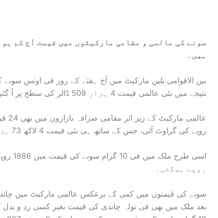
سونے کی عالمی و مقامی مارکیٹوں میں قیمت آج کم ہو 
ہیں۔
نتیجے میں نئی عالمی قیمت 4 ہزار 508 ڈالر کی سطح پر آ گئی۔
روپے کی گراوٹ آئی، جس کے ساتھ ہی نئی قیمت 4 لاکھ 73 ہزار 162 روپے کی سطح پر آ گئی۔
روپے ہوگئی۔