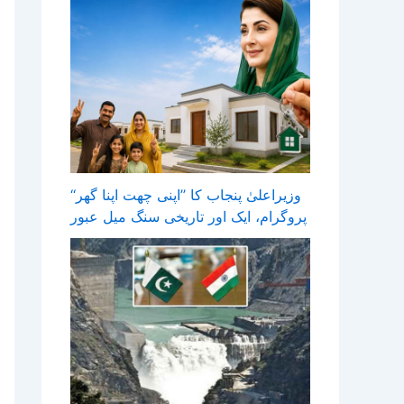
وزیراعلیٰ پنجاب کا ’’اپنی چھت اپنا گھر‘‘
پروگرام، ایک اور تاریخی سنگ میل عبور