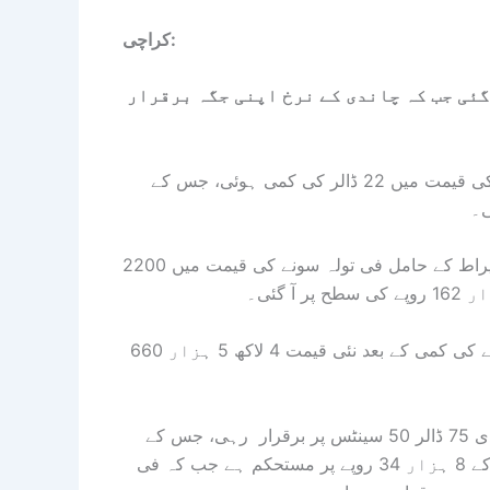
کراچی:
گئی جب کہ چاندی کے نرخ اپنی جگہ برقرار
بین الاقوامی بلین مارکیٹ میں آج ہفتے کے روز فی اونس سونے کی قیمت میں 22 ڈالر کی کمی ہوئی، جس کے
عالمی مارکیٹ کے زیر اثر مقامی صرافہ بازاروں میں بھی 24 قیراط کے حامل فی تولہ سونے کی قیمت میں 2200
اسی طرح ملک میں فی 10 گرام سونے کی قیمت میں 1886 روپے کی کمی کے بعد نئی قیمت 4 لاکھ 5 ہزار 660
سونے کی قیمتوں میں کمی کے برعکس عالمی مارکیٹ میں چاندی 75 ڈالر 50 سینٹس پر برقرار رہی، جس کے
بعد ملک میں بھی فی تولہ چاندی کی قیمت بغیر کسی رد و بدل کے 8 ہزار 34 روپے پر مستحکم ہے جب کہ فی