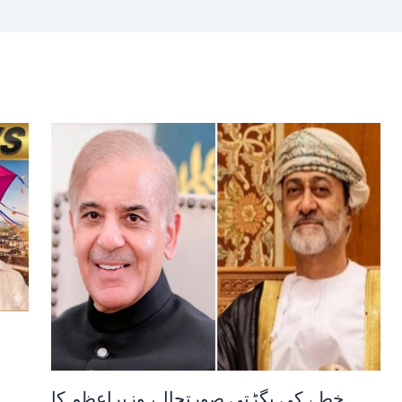
خطے کی بگڑتی صورتحال، وزیراعظم کا