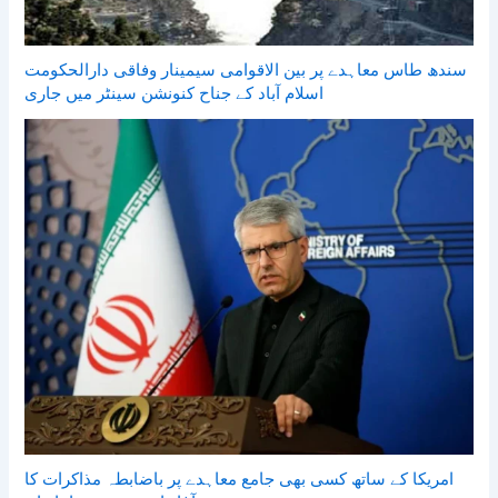
سندھ طاس معاہدے پر بین الاقوامی سیمینار وفاقی دارالحکومت
اسلام آباد کے جناح کنونشن سینٹر میں جاری
امریکا کے ساتھ کسی بھی جامع معاہدے پر باضابطہ مذاکرات کا