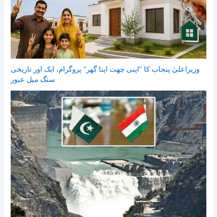
وزیراعلیٰ پنجاب کا ’’اپنی چھت اپنا گھر‘‘ پروگرام، ایک اور تاریخی
سنگ میل عبور