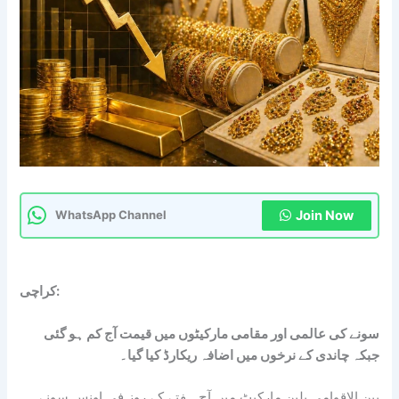
Join Now
WhatsApp Channel
کراچی:
سونے کی عالمی اور مقامی مارکیٹوں میں قیمت آج کم ہو گئی
جبکہ چاندی کے نرخوں میں اضافہ ریکارڈ کیا گیا۔
بین الاقوامی بلین مارکیٹ میں آج ہفتے کے روز فی اونس سونے