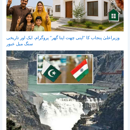
وزیراعلیٰ پنجاب کا ’’اپنی چھت اپنا گھر‘‘ پروگرام، ایک اور تاریخی
سنگ میل عبور