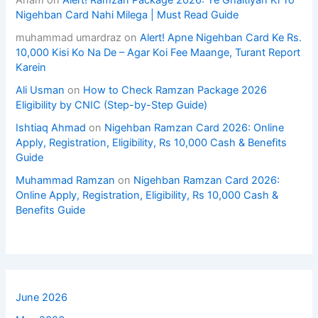
Anam
on
Alert! Ramzan Package 2026: Ye Ghaltiyan Ki To
Nigehban Card Nahi Milega | Must Read Guide
muhammad umardraz
on
Alert! Apne Nigehban Card Ke Rs.
10,000 Kisi Ko Na De – Agar Koi Fee Maange, Turant Report
Karein
Ali Usman
on
How to Check Ramzan Package 2026
Eligibility by CNIC (Step-by-Step Guide)
Ishtiaq Ahmad
on
Nigehban Ramzan Card 2026: Online
Apply, Registration, Eligibility, Rs 10,000 Cash & Benefits
Guide
Muhammad Ramzan
on
Nigehban Ramzan Card 2026:
Online Apply, Registration, Eligibility, Rs 10,000 Cash &
Benefits Guide
June 2026