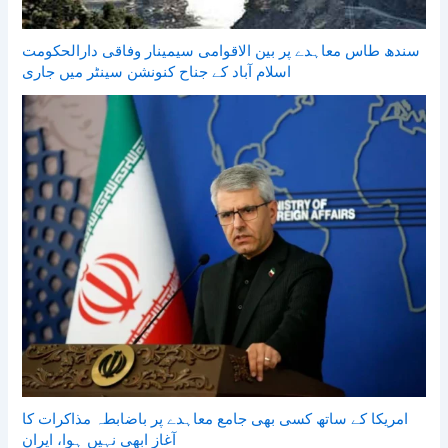
سندھ طاس معاہدے پر بین الاقوامی سیمینار وفاقی دارالحکومت
اسلام آباد کے جناح کنونشن سینٹر میں جاری
امریکا کے ساتھ کسی بھی جامع معاہدے پر باضابطہ مذاکرات کا
آغاز ابھی نہیں ہوا، ایران