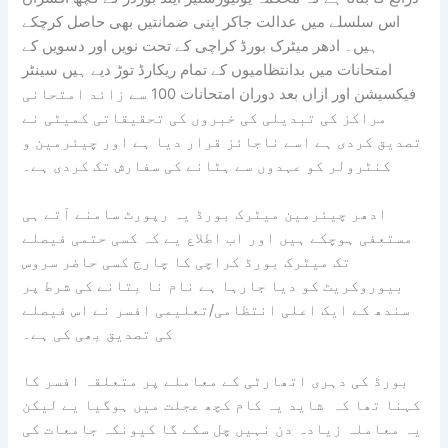
اس سلسلے میں عدالت جاکر اپنی ضمانتیں بھی حاصل کرچکے
ہیں۔ ادھر میٹرک بورڈ کراچی کے تحت نویں اور دسویں کے
امتحانات میں بدانتظامیوں کے تمام ریکارڈ توڑ دیے ہیں سینٹر
فیکسیشن اور ازاں بعد دوران امتحانات 100 سے زائد امتحانی
مراکز کی تبدیلی کی خبروں کی تحقیقاتی کمیٹی نے
تصدیق کردی ہے اسے ناجائز قرار دیا ہے اور چیئرمین و
کنٹرولر کو عہدوں سے ہٹانے کی سفارش تک کردی ہے۔
ادھر چیئرمین میٹرک بورڈ یہ رپورٹ سامنے آتے ہی
مستعفی ہوچکے ہیں اور اب اطلاع یے کہ کسی حتمی فیصلے
تک میٹرک بورڈ کراچی کا چارج کسی حاضر سروس
بیوروکریٹ کو دیا جارہا ہے نام نا بتانے کی شرط پر
سندھ کے ایک اعلی انتظامی/تعلیمی افسر نے اس فیصلے
کی تصدیق بھی کی ہے۔
بورڈ کی دہری اتھارٹی کے معاملے پر متعلقہ افسر کا
کہنا تھا کہ شاید یہ کام کچھ عجلت میں ہوگیا یے لیکن
یہ معاملہ زیادہ دن نہیں چل سکے گا کیونکہ جامعات کی