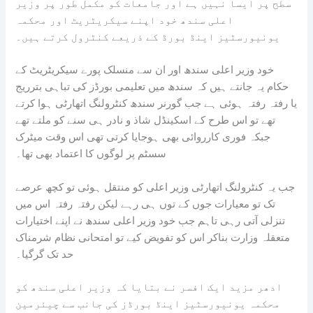
سطح پر ایسا نہیں ہے اور جامعات کو مکمل طور پر وزیر
اعلی سندھ خود اپنے سیکریٹریٹ اور محکمہ
یونیورسٹیز اینڈ بورڈ کے ذریعے کنٹرول کرتے ہیں۔
خود وزیر اعلی سندھ اور ان سے منسلک پورے سیکریٹریٹ کے
حکام یہ جانتے ہیں کہ سندھ میں تعلیمی بورڈز کی تباہی بترریج
یا رفتہ رفتہ ہوئی ہے جب گورنر سندھ کنٹرولنگ اتھارٹی ہوا کرتے
تھے تو اس طرح کے اسکینڈل شاذ و نادر ہی سنے کو ملتے تھے
جبکہ فوری کارروائی بھی ہوجایا کرتی تھی اس وقت میٹرک
سسٹم پر لوگوں کا اعتماد بھی تھا۔
جب یہ کنٹرولنگ اتھارٹی وزیر اعلی کو منتقل ہوئی تو کچھ عرصے
تک تو معیارات جوں کے توں ہی رہے لیکن رفتہ رفتہ اس میں
تنزلی آتی رہی تاہم جب خود وزیر اعلی سندھ نے اپنے اختیارات
متعقلہ وزارت بناکر اس کو تفویض کیے تو امتحانی نظام شرمناک
حد تک گرگیا۔
ادھر مزید ایک افسر نے بتایا کہ وزیر اعلی سندھ کو
محکمہ یونیورسٹیز اینڈ بورڈز کی جانب سے چیئرمین