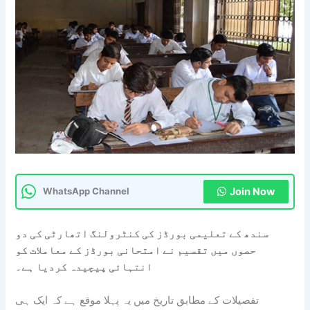
Join Now
WhatsApp Channel
سندھ کے تعلیمی بورڈز کی کنٹرولنگ اتھارٹی کی دو
حصوں میں تقسیم نے امتحانی بورڈز کے معاملات کو
انتہائی پیچیدہ کردیا ہے۔
تفصیلات کے مطابق تاریخ میں یہ پہلا موقع ہے کہ ایک ہی