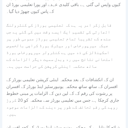
کیوں واپس لی گئی ہے باقی کلیدی عہدے اور پورا تعلیمی بورڈ ان
کے پاس کیوں چھوڑ دیا گیا۔
قابل زکر امر یہ ہے کہ تعلیمی بورڈز کی کنٹرولنگ
اتھارٹی کی تقسیم ایک ایسے وقت میں کی گئی یے جب
سندھ کے تقریبا تمام تعلیمی بورڈز عمومی طور پر
جبکہ میرپورخاص اور میٹرک بورڈ کراچی بالخصوص
اسکینڈلز کی ذد میں ہے کنٹرولر میرپورخاص بورڈ
امتحانی نتائج میں رد وبدل سمیت دیگر الزامات کے
ساتھ محکمہ اینٹی کرپشن کی حراست میں ہے۔
ان کے انکشافات کے بعد محکمہ اینٹی کرپشن تعلیمی بورڈز کے
افسران کے ساتھ ساتھ محکمہ یونیورسٹیز اینڈ بورڈز کے افسران
پر رشوت کی رقم کے کے لین دین کے الزامات پر مبنی خطوط
جاری کرچکا ہے جس میں تعلیمی بورڈز سے محکمہ کو 20 کروڑ
روپے کی رقم تحائف کے طور پر دینے کے الزامات موجود
ہیں۔
ذرائع کا بتانا ہے کہ محکمہ یونیورسٹیز اینڈ بورڈز کے کچھ افسران