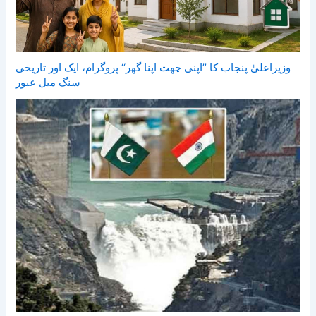
وزیراعلیٰ پنجاب کا ’’اپنی چھت اپنا گھر‘‘ پروگرام، ایک اور تاریخی
سنگ میل عبور