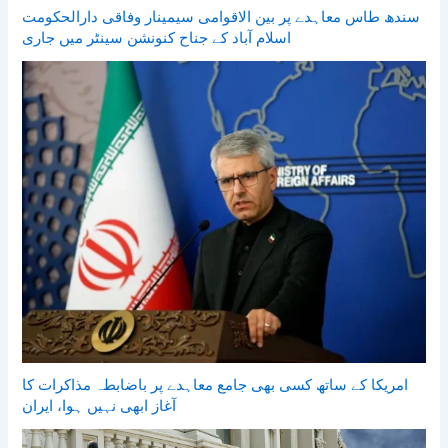
سندھ طاس معاہدے پر بین الاقوامی سیمینار وفاقی دارالحکومت
اسلام آباد کے جناح کنونشن سینٹر میں جاری
امریکا کے ساتھ کسی بھی جامع معاہدے پر باضابطہ مذاکرات کا
آغاز ابھی نہیں ہوا، ایران