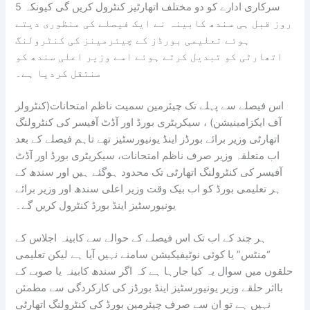
سرکاری ادارے کو دو مختلف اتھارٹیز کنٹرول کریں گی کیونکہ 5
روز قبل ہی سندھ کابینہ نے ایک فیصلے کی منظوری دیتے
ہوئے تعلیمی بورڈز کے چیئرمینز کی کنٹرولنگ
اتھارٹی کو تبدیل کرتے ہوئے اسے وزیر اعلی سندھ کو
منتقل کردیا ہے۔
اس فیصلے سے پہلے تک چیئرمین سمیت ناظم امتحانات(کنٹرولر
آف ایکزامینیشن) ، سیکریٹری بورڈ اور آڈٹ آفیسر کی کنٹرولنگ
اتھارٹی وزیر برائے بورڈز اینڈ یونیورسٹیز تھے تاہم فیصلے کے بعد
اب متعلقہ وزیر صرف ناظم امتحانات، سیکریٹری بورڈ اور آڈٹ
آفیسر کی کنٹرولنگ اتھارٹی تک محدود ہوگئے ہیں اور سندھ کے
ہر تعلیمی بورڈ کو اب بیک وقت وزیر اعلی سندھ اور وزیر برائے
یونیورسٹیز اینڈ بورڈ کنٹرول کریں گے۔
ہر چند کے اب تک اس فیصلے کے حوالے سے کابینہ اجلاس کے
“منٹس” یا کوئی نوٹیفیکیشن سامنے نہیں آیا ہے لیکن تعلیمی
حلقوں میں سوال یہ کیا جارہا ہے کہ اگر سندھ کابینہ یا صوبے کے
بااثر حلقے وزیر یونیورسٹیز اینڈ بورڈز کی کارکردگی سے مطمئن
نہیں ہے تو ان سے صرف چیئرمین بورڈ کی کنٹرولنگ اتھارٹی