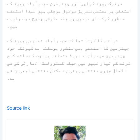
میٹرک بورڈ کراچی اور چیئرمین حیدرآباد بورڈ کے
استعفی پر مشتمل سمریز موصول ہوچکی ہیں لہذا استعفے
منظور کرکے ان عہدوں پر جلد عارضی چارج دیے جارہے
ہیں۔
ذرائع کا کہنا تھا کہ حیدرآباد تعلیمی بورڈ کے
چیئرمین کا استعفی بھی منظور پوسکتا ہے کیونکہ خود
چیئرمین حیدرآباد بورڈ متعلقہ وزارت کے ساتھ کام
کرنے کو تیار نہیں ہیں جبکہ کنٹرولنگ اتھارٹی کی فی
الحال جزوی منتقلی ہوئی ہے مکمل منتقلی ابھی باقی
ہے۔
Source link