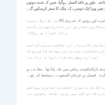
اعدہ طور پر نافذ العمل ہوگیا، جس کے تحت دونوں
غیر ویزا ایک دوسرے کے ملک کا سفر کرسکیں گے۔
عرب میڈیا رپورٹس کے مطابق اس معاہدے کے تحت سعودی عرب اور روس کے شہری 90 دن تک ایک دوسرے
 سرکاری، سفارتی اور عام پاسپورٹ رکھنے
والے افراد پر ہوگا۔
یاحت، کاروبار اور مختصر دوروں کے لیے
ان تعلقات، تجارت اور سیاحت کے فروغ کے
لیے اہم پیش رفت قرار دیا جا رہا ہے۔
مطابق یہ معاہدہ یکم دسمبر 2025 کو سعودی دارالحکومت ریاض میں طے پایا تھا۔ معاہدے پر
ارجہ فیصل بن فرحان السعود نے دستخط کیے تھے۔
مالک کے درمیان اقتصادی تعاون، سیاحتی
ری کے مواقع میں مزید اضافہ متوقع ہے۔