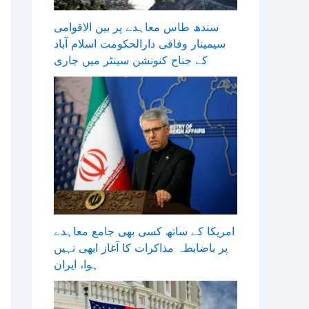
سندھ طاس معاہدے پر بین الاقوامی
سیمینار وفاقی دارالحکومت اسلام آباد
کے جناح کنونشن سینٹر میں جاری
امریکا کے ساتھ کسی بھی جامع معاہدے
پر باضابطہ مذاکرات کا آغاز ابھی نہیں
ہوا، ایران