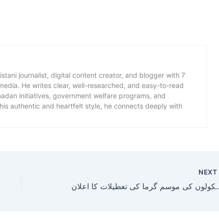
istani journalist, digital content creator, and blogger with 7
 media. He writes clear, well-researched, and easy-to-read
amadan initiatives, government welfare programs, and
is authentic and heartfelt style, he connects deeply with
NEX
ی اسکولوں کی موسم گرما کی تعطیلات کا اعلان