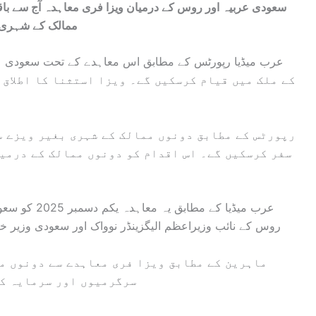
سعودی عربیہ اور روس کے درمیان ویزا فری معاہدہ آج سے باق
ممالک کے شہری ب
کے ملک میں قیام کرسکیں گے۔ ویزا استثنا کا اطلاق
رپورٹس کے مطابق دونوں ممالک کے شہری بغیر ویزے س
سفر کرسکیں گے۔ اس اقدام کو دونوں ممالک کے درمی
عرب میڈیا کے 
روس کے نائب وزیراعظم الیگزینڈر نوواک اور سعودی وزیر خ
ماہرین کے مطابق ویزا فری معاہدے سے دونوں م
سرگرمیوں اور سرمایہ کا