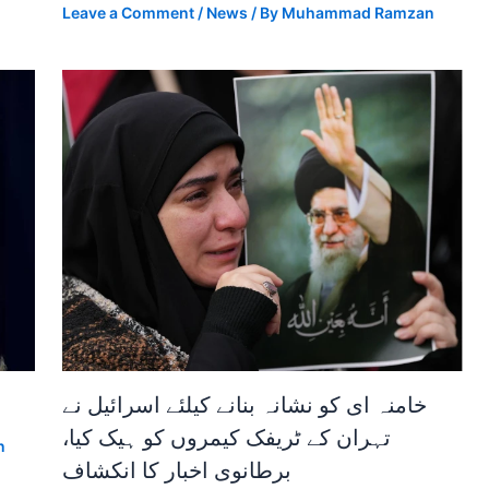
Leave a Comment
/
News
/ By
Muhammad Ramzan
خامنہ ای کو نشانہ بنانے کیلئے اسرائیل نے
تہران کے ٹریفک کیمروں کو ہیک کیا،
n
برطانوی اخبار کا انکشاف