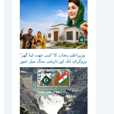
وزیراعلیٰ پنجاب کا ’’اپنی چھت اپنا گھر‘‘
پروگرام، ایک اور تاریخی سنگ میل عبور