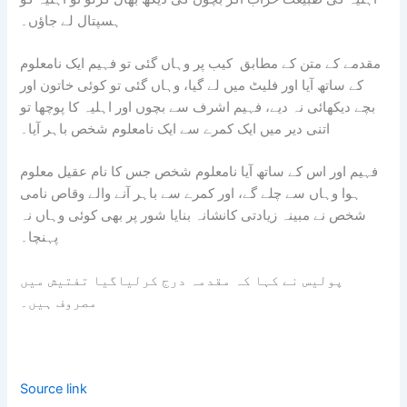
ہسپتال لے جاؤں۔
مقدمے کے متن کے مطابق کیب پر وہاں گئی تو فہیم ایک نامعلوم
کے ساتھ آیا اور فلیٹ میں لے گیا، وہاں گئی تو کوئی خاتون اور
بچے دیکھائی نہ دیے، فہیم اشرف سے بچوں اور اہلیہ کا پوچھا تو
اتنی دیر میں ایک کمرے سے ایک نامعلوم شخص باہر آیا۔
فہیم اور اس کے ساتھ آیا نامعلوم شخص جس کا نام عقیل معلوم
ہوا وہاں سے چلے گے، اور کمرے سے باہر آنے والے وقاص نامی
شخص نے مبینہ زیادتی کانشانہ بنایا شور پر بھی کوئی وہاں نہ
پہنچا۔
پولیس نے کہا کہ مقدمہ درج کرلیاگیا تفتیش میں
مصروف ہیں۔
Source link