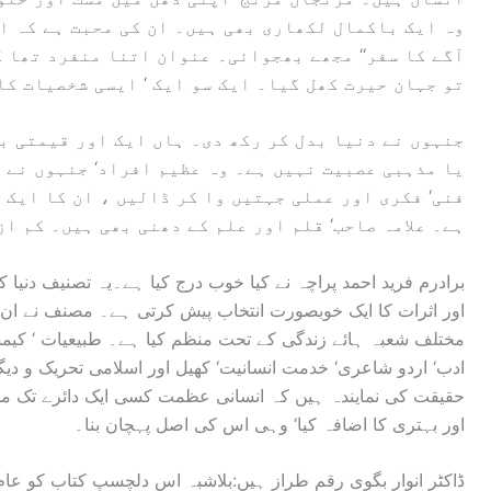
وہ ایک باکمال لکھاری بھی ہیں۔ ان کی محبت ہے کہ اپ
آگے کا سفر‘‘ مجھے بھجوائی۔ عنوان اتنا منفرد تھا ک
تو جہان حیرت کھل گیا۔ ایک سو ایک ‘ ایسی شخصیات کا
جنہوں نے دنیا بدل کر رکھ دی۔ ہاں ایک اور قیمتی با
یا مذہبی عصبیت نہیں ہے۔ وہ عظیم افراد‘ جنہوں نے ب
فنی‘ فکری اور عملی جہتیں وا کر ڈالیں ، ان کا ایک 
ہے۔ علامہ صاحب‘ قلم اور علم کے دھنی بھی ہیں۔ کم از
اور اثرات کا ایک خوبصورت انتخاب پیش کرتی ہے۔ مصنف نے ان
مختلف شعبہ ہائے زندگی کے تحت منظم کیا ہے۔ طبیعیات ‘ کیم
ادب‘ اردو شاعری‘ خدمت انسانیت‘ کھیل اور اسلامی تحریک و دیگ
حقیقت کی نمایندہ ہیں کہ انسانی عظمت کسی ایک دائرے تک محد
اور بہتری کا اضافہ کیا‘ وہی اس کی اصل پہچان بنا۔
ڈاکٹر انوار بگوی رقم طراز ہیں:بلاشبہ اس دلچسپ کتاب کو ع