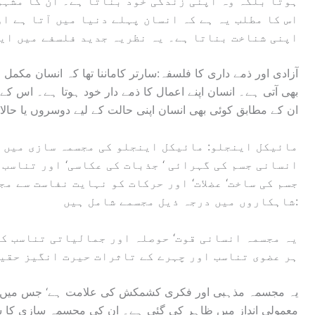
ہوتا بلکہ وہ اپنی زندگی خود بناتا ہے۔ ان کا مشہور
اس کا مطلب یہ ہے کہ انسان پہلے دنیا میں آتا ہے ا
اپنی شناخت بناتا ہے۔ یہ نظریہ جدید فلسفے میں ایک
آزادی اور ذمے داری کا فلسفہ:سارتر کاماننا تھا کہ انسان مکمل 
بھی آتی ہے۔ انسان اپنے اعمال کا ذمے دار خود ہوتا ہے۔ اس 
ان کے مطابق کوئی بھی انسان اپنی حالت کے لیے دوسروں یا حالا
مائیکل اینجلو: مائیکل اینجلو کی مجسمہ سازی میں س
انسانی جسم کی گہرائی ‘ جذبات کی عکاسی‘ اور تناسب
جسم کی ساخت‘ عضلات‘ اور حرکات کو نہایت نفاست سے م
شاہکاروں میں درجہ ذیل مجسمے شامل ہیں:
ہر عضوی تناسب اور چہرے کے تاثرات حیرت انگیز حقیق
معمولی انداز میں ظاہر کی گئی ہے۔ ان کی مجسمہ سازی کا سب 