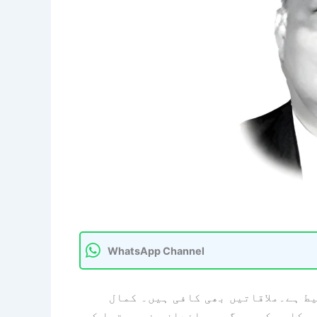
WhatsApp Channel
یط ہے۔ملاقاتیں بھی کافی ہیں۔ کمال
ص کا پیکر ۔ مگر یہ اندازہ نہیں تھا کہ