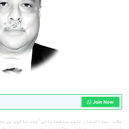
Join Now
علامہ عبدالستار عاصم سے شناسائی ‘ چند سالوں پرمح
انسان ہیں۔ مرنجان مرنج‘ اپنی دھن میں مست اور خلو