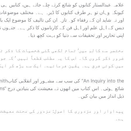
علامہ عبدالستار کتابوں کو شائع کرتے چلے جاتے ہیں، کتابیں ہی ک
کیونکہ وہاں تو ہر طرف کتابوں کا ڈیرہ ہے۔ مختلف موضوعات پر 
اور نہ شاید ان کے رفقاء کو۔ تازہ ان کی تالیف کا موضوع ایک با
دیس کے اہل علم اور اہل فن کے کارناموں کا ذکر ہے۔ جنہوں نے 
اپنی تحاریر اور تحقیقات سے دنیا کو بہت کچھ دیا۔
مختصر سے کالم میں‘ تمام لکھی گئی شخصیات کا ذکر تو
ضرور ذکر کروں گا۔ اس کا یہ مطلب قطعاً نہیں ‘ کہ جو 
میں کوئی فرق ہے۔ یقین فرمائیے۔ ایک سے بڑھ کر ایک
 Nations
ذیل انداز میں بیان کیں۔
پیداوار اور مزدوری کا اصول: مزدور کی محنت معیشت 
ہے۔