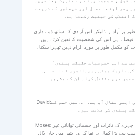
 قول ہے: وجود پہلے ہے‘ ماہیت بعد میں۔
ور پھر اپنے اعمال اور فیصلوں کے ذریعے
 انقلاب کی حیثیت رکھتا ہے۔
طور پر آزاد ہے‘ لیکن اس آزادی کے ساتھ ذمے داری
کے فیصلے ہی اس کی شخصیت کا تعین کرتے ہیں۔
ت کو مکمل طور پر مورد الزام نہیں ٹھہرا سکتا۔
ب سے اہم خصوصیات حقیقت پسندی ‘
 کی باریک بینی ہیں۔انھوں نے انسانی
جسموں میں منتقل کیا۔ ان کے مشہور
David:یہ مجسمہ انسانی قوت‘ حوصلہ اور جمالیاتی تناسب کی اپنی مثال آپ ہے۔ اس میں جسم کے
ت پسندی کی علامت ہیں۔
Moses: یہ مجسمہ مذہبی اور فکری کشمکش کی علامت ہے‘ جس میں چہرے کے تاثرات اور جسمانی توانائی غیر
سے بڑا کمال یہ تھا کہ وہ پتھر میں جان ڈال