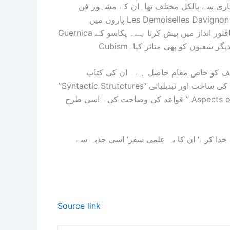
نگاری سے بالکل مختلف تھا۔ان کے مشہور فن
پاروں میں Les Demoiselles Davignon شامل ہے۔ جس نے آرٹ کی دنیا میں ہلچل مچا دی۔ اسی طرح
Guernica ایک عظیم شاہکار ہے جو جنگ کی تباہی اور انسانی المیے کو طاقتور انداز میں پیش کرتا ہے۔ پکاسو کے
 دیگر شعبوں کو بھی متاثر کیا۔
ف کو خاص مقام حاصل ہے۔ ان کی کتاب
’’Syntactic Strutctures‘‘ لسانیات میں ایک انقلاب کا باعث بنی ‘ جس میں انھوں نے جملوں کی ساخت اور تبدیلیاتی
قواعد کی وضاحت کی۔ اسی طرح ’’ Aspects of the Theory of Syntax‘‘ میں انھوںنے زبان کی فطری صلاحیت
۔ خدا کرے‘ ان کا یہ علمی سفر‘ اسی جذبہ سے
Source link