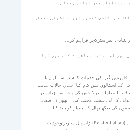
سے پیداوار میں اضافہ ہوتا ہے۔
ائل کی مناسب تقسیم اور معاشرتی بھلائی
بنیادی انفراسٹرکچر فراہم کرے۔
 اور اسے جدید معاشیات کا ستون کہا
نس گیل کی خدمات کا سب سے اہم باب Crimean War کے
کی کے اسپتالوں میں کام کیا‘ جہاں حالات نہایت
 ناقص انتظامات تھے‘ جس کی وجہ سے زیادہ تر
بدلنے کے لیے سخت محنت کی۔ انھوں نے صفائی
یضوں کی دیکھ بھال کے معیار کو بلند کیا۔
ژاں پال سارتر:وجودیت (Existentialism) کا تصور: سارتر کے مطابق انسان پہلے سے طے شدہ نہیں