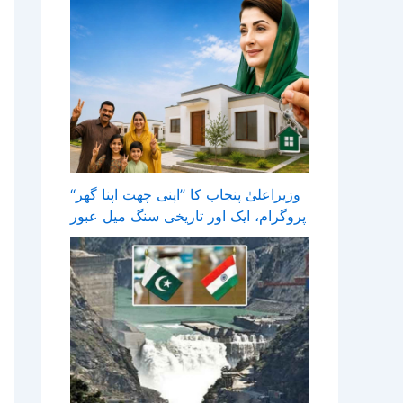
وزیراعلیٰ پنجاب کا ’’اپنی چھت اپنا گھر‘‘
پروگرام، ایک اور تاریخی سنگ میل عبور