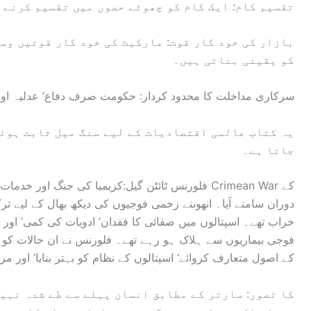
تقسیم کام: ایک کام کو چھوٹے حصوں میں تقسیم کرنے 
بازار کی خود کار قوت: مارکیٹ کی خود کار قوتیں وس
کو یقینی بناتی ہیں۔
سرکاری مداخلت کا محدود کردار: حکومت صرف دفاع‘ عدلیہ اور 
یہ کتاب عالمی اقتصادیات کے لیے سنگ میل ثابت ہوئی
جاتا ہے۔
فلورنس ٹائٹن گیل:کریمیا کی جنگ اور خدمات: فلور
دوران سامنے آیا۔ انھوںنے زخمی فوجیوں کی دیکھ بھال کے لیے تر
خراب تھے۔ اسپتالوں میں صفائی کا فقدان‘ ادویات کی کمی‘ اور
فوجی بیماریوں سے ہلاک ہو رہے تھے۔ فلورنس نے ان حالات کو 
کے اصول متعارف کروائے‘ اسپتالوں کے نظام کو بہتر بنایا‘ اور مر