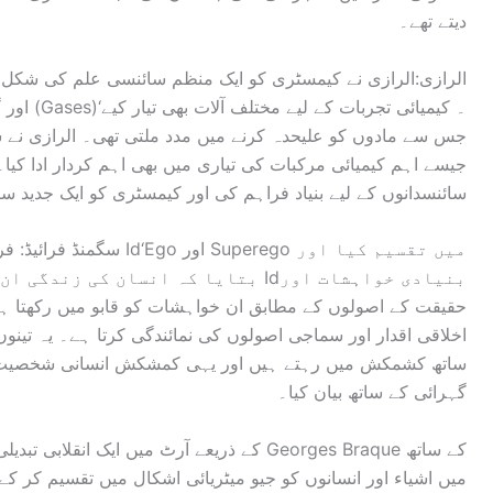
دیتے تھے۔
الرازی:الرازی نے کیمسٹری کو ایک منظم سائنسی علم کی شکل 
سائنسدانوں کے لیے بنیاد فراہم کی اور کیمسٹری کو ایک جدید س
سگمنڈ فرائیڈ: فرائیڈ نے ان
بتایا کہ انسان کی زندگی ان تینوں کے 
ساتھ کشمکش میں رہتے ہیں اور یہی کمشکش انسانی شخصیت کو 
گہرائی کے ساتھ بیان کیا۔