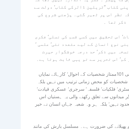
نی کتاب ’’ٹریلین ڈالرکی کتاب‘ دولت سے
ہ نظر اس پر ٹھہر گئی۔ پڑھنی شروع کی
 ذکر تھا ۔
ت‘ اس تحقیق میں کسی قسم کی نسلی‘ فکری
نی نوع انسان کے لیے متعدد نئی‘ علمی ‘
نسخہ میں ذکر‘ حد درجہ خوشگوار حیرت
 کم‘ اس تحریر سے تو یہی ثابت ہوتا ہے۔
برادرم فرید احمد پراچہ نے کیا خوب درج کیا ہے۔یہ تصنیف دنیا کی 101ممتاز شخصیات کے احوال‘ کارہائے نمایاں
 شخصیات کو محض زمانی ترتیب میں نہیں بلکہ
سٹری‘ فلکیات‘ فلسفہ‘ سرجری‘ عسکری قیادت‘
ر میدانوں سے تعلق رکھنے والی یہ ہستیاں اس
ود نہیں‘ بلکہ ہر وہ شعبہ جہاں انسان نے خیر
ام پھیلانے کی ضرورت ہے۔ مسلسل بارش کی مانند