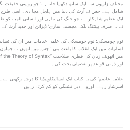
مختلف زاویوں سے ایک ساتھ دکھایا جاتا ہے‘ جو روایتی حقیقت 
Cubismنے نہ صرف پینٹنگ بلکہ مجسمہ سازی‘ ڈیزائن اور جدید آرٹ کے
نوم چومسکی: نوم چومسکی کی علمی خدمات میں ان کی تصانی
اور ذہنی قواعد پر تفصیلی بحث کی۔
علامہ عاصم‘ کی یہ کتاب ایک انسائیکلوپیڈیا کا درجہ رکھتی ہے
سرشار رہے۔ اوروہ ادبی تشنگی کو کم کرتے رہیں!