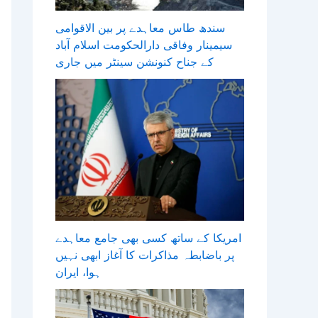
سندھ طاس معاہدے پر بین الاقوامی
سیمینار وفاقی دارالحکومت اسلام آباد
کے جناح کنونشن سینٹر میں جاری
امریکا کے ساتھ کسی بھی جامع معاہدے
پر باضابطہ مذاکرات کا آغاز ابھی نہیں
ہوا، ایران