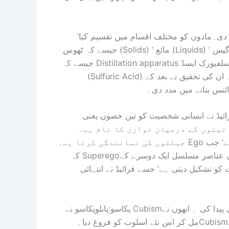
دی۔مادوں کو مختلف اقسام میں تقسیم کیا‘
جیسے کہ ٹھوس (Solids) ‘ مائع (Liquids) ‘ اور گیس (Gases)۔ کیمیائی تجربات کے لیے مختلف آلات بھی تیار کیے‘
جیسے کہ Distillation apparatus جس سے مادوں کو علیحدہ کرنے میں مدد ملتی تھی۔ الرازی نے سلفیورک ایسڈ
(Sulfuric Acid) جیسے اہم کیمیائی مرکبات کی تیاری میں بھی اہم کردار ادا کیا۔ ان کی تحقیق نے بعد کے
ائنس بنانے میں مدد دی۔
سانی شخصیت کو تین حصوں یعنی Id‘Ego اور Superego میں تقسیم کیا اور
درمیان توازن کا نام ہے۔ Idبنیادی خواہشات اور
جبلتوں کی نمائندگی کرتا ہے۔ Ego حقیقت کے اصولوں کے مطابق ان خواہشات کو قابو میں رکھتا ہے‘ جب
کہ Superegoاخلاقی اقدار اور سماجی اصولوں کی نمائندگی کرتا ہے۔ یہ تینوں عناصر مسلسل ایک دوسرے کے
تشکیل دیتی ہے‘ جسے فرائیڈ نے انتہائی
پکاسو:پابلوپکاسو نے Cubismکے ذریعے آرٹ میں ایک انقلابی تبدیلی پیدا کی ۔ انھوں نے Georges Braque کے ساتھ
مل کر اس نئے اسلوب کو فروغ دیا۔Cubismمیں اشیاء اور انسانوں کو جیو میٹریائی اشکال میں تقسیم کر کے