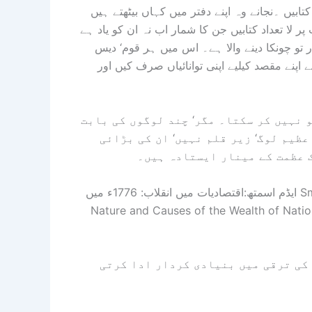
تابیں ۔نجانے وہ اپنے دفتر میں کہاں بیٹھتے ہیں
لا تعداد کتابیں جن کا شمار اب نہ ان کو یاد ہے
ر تو چونکا دینے والا ہے۔ اس میں ہر قوم‘ دیس
اپنے مقصد کیلیے اپنی توانائیاں صرف کیں اور
 نہیں کر سکتا۔ مگر‘ چند لوگوں کی بابت
عظیم لوگ‘ زیر قلم نہیں‘ ان کی بڑائی
 عظمت کے مینار ایستادہ ہیں۔
ایڈم اسمتھ:اقتصادیات میں انقلاب: 1776ء میں Smithکی سب سے مشہور اور انقلابی کتاب ’’An Inquiry into the
Nature and Causes of the Wealth of‘‘ شائع ہوئی۔ اس کتاب میں انھوں نے معیشت کی بنیادیں درج
کی ترقی میں بنیادی کردار ادا کرتی