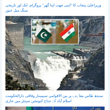
وزیراعلیٰ پنجاب کا ’’اپنی چھت اپنا گھر‘‘ پروگرام، ایک اور تاریخی
سنگ میل عبور
سندھ طاس معاہدے پر بین الاقوامی سیمینار وفاقی دارالحکومت
اسلام آباد کے جناح کنونشن سینٹر میں جاری