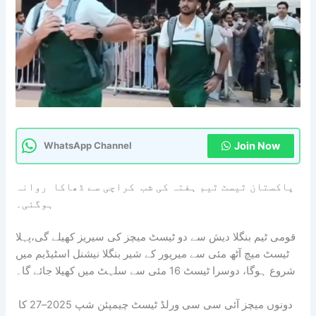
Join Now
WhatsApp Channel
پاکستان ٹیسٹ ٹیم ہفتہ کی شب کراچی سے ڈھاکا روانہ
ہوگئی۔
قومی ٹیم بنگلا دیش سے دو ٹیسٹ میچز کی سیریز کھیلے گی،پہلا
ٹیسٹ میچ آٹھ مئی سے میرپور کے شیر بنگلا نیشنل اسٹیڈیم میں
شروع ہوگا، دوسرا ٹیسٹ 16 مئی سے سلہٹ میں کھیلا جائے گا۔
دونوں میچز آئی سی سی ورلڈ ٹیسٹ چیمپئن شپ 2025–27 کا