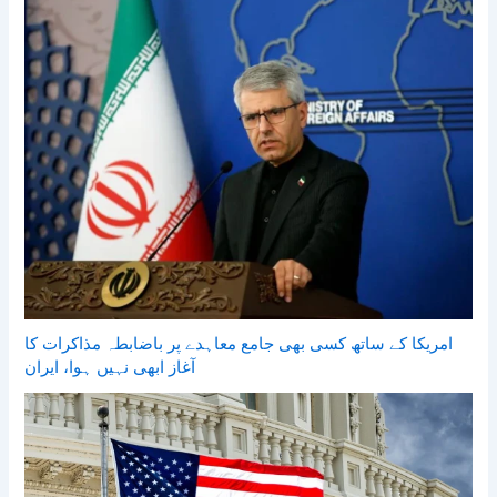
امریکا کے ساتھ کسی بھی جامع معاہدے پر باضابطہ مذاکرات کا
آغاز ابھی نہیں ہوا، ایران