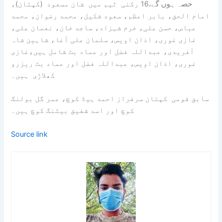
حصہ ہوں گے،16 رکنی ٹیم میں شان مسعود (کپتان)،
امام الحق، بابر اعظم، سعود شکیل، محمد رضوان، محمد
عباس، حسن علی، خرم شہزاد، ساجد خان، نعمان علی،
غازی غوری، اذان اویس، سلمان علی آغا، شاہین شاہ
آفریدی، عبداللہ فضل اور عماد بٹ شامل ہیں،غازی
غوری، اذان اویس، عبداللہ فضل اور عماد بٹ ریزرو
کھلاڑی ہیں۔
سابق قومی کپتان سرفراز احمد ہیڈ کوچ، عمر گل بولنگ
کوچ اور اسد شفیق بیٹنگ کوچ ہیں۔
Source link