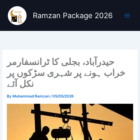
Skip
to
Ramzan Package 2026
content
حیدرآباد، بجلی کا ٹرانسفارمر
خراب ہونے پر شہری سڑکوں پر
نکل آئے
By
Muhammad Ramzan
/
05/05/2026