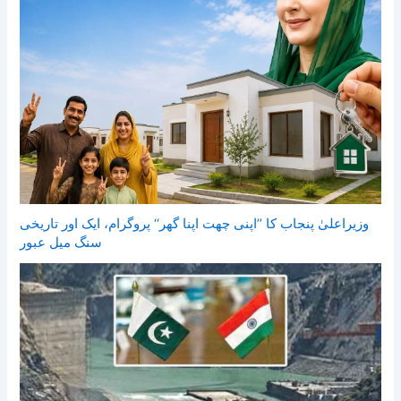
وزیراعلیٰ پنجاب کا ’’اپنی چھت اپنا گھر‘‘ پروگرام، ایک اور تاریخی
سنگ میل عبور