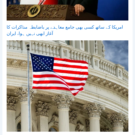
امریکا کے ساتھ کسی بھی جامع معاہدے پر باضابطہ مذاکرات کا
آغاز ابھی نہیں ہوا، ایران