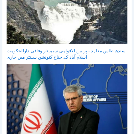
سندھ طاس معاہدے پر بین الاقوامی سیمینار وفاقی دارالحکومت
اسلام آباد کے جناح کنونشن سینٹر میں جاری