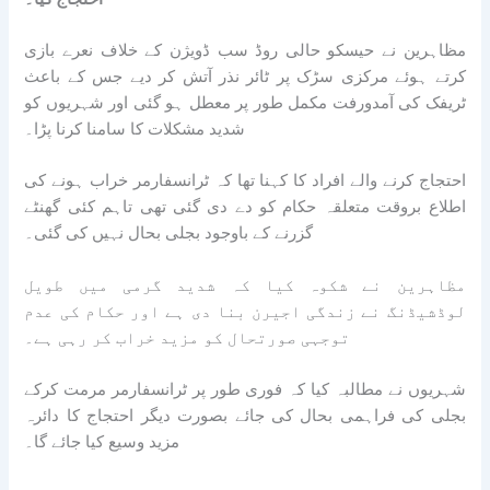
مظاہرین نے حیسکو حالی روڈ سب ڈویژن کے خلاف نعرے بازی
کرتے ہوئے مرکزی سڑک پر ٹائر نذر آتش کر دیے جس کے باعث
ٹریفک کی آمدورفت مکمل طور پر معطل ہو گئی اور شہریوں کو
شدید مشکلات کا سامنا کرنا پڑا۔
احتجاج کرنے والے افراد کا کہنا تھا کہ ٹرانسفارمر خراب ہونے کی
اطلاع بروقت متعلقہ حکام کو دے دی گئی تھی تاہم کئی گھنٹے
گزرنے کے باوجود بجلی بحال نہیں کی گئی۔
مظاہرین نے شکوہ کیا کہ شدید گرمی میں طویل
لوڈشیڈنگ نے زندگی اجیرن بنا دی ہے اور حکام کی عدم
توجہی صورتحال کو مزید خراب کر رہی ہے۔
شہریوں نے مطالبہ کیا کہ فوری طور پر ٹرانسفارمر مرمت کرکے
بجلی کی فراہمی بحال کی جائے بصورت دیگر احتجاج کا دائرہ
مزید وسیع کیا جائے گا۔