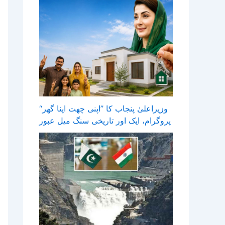
وزیراعلیٰ پنجاب کا ’’اپنی چھت اپنا گھر‘‘
پروگرام، ایک اور تاریخی سنگ میل عبور