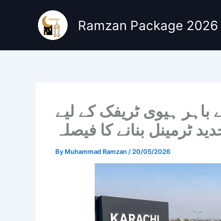
Skip
to
Ramzan Package 2026
content
اہر ہیوی ٹریفک کے لیے
دید ٹرمینل بنانے کا فیصلہ
By
Muhammad Ramzan
/
20/05/2026