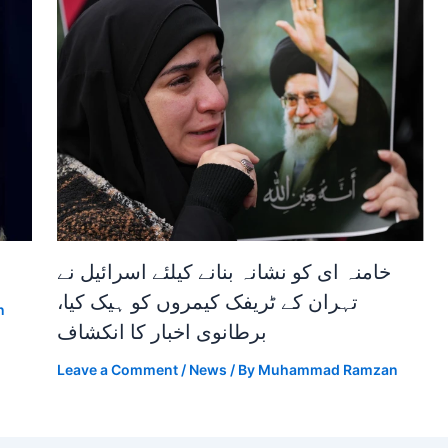
خامنہ ای کو نشانہ بنانے کیلئے اسرائیل نے
تہران کے ٹریفک کیمروں کو ہیک کیا،
n
برطانوی اخبار کا انکشاف
Leave a Comment
/
News
/ By
Muhammad Ramzan