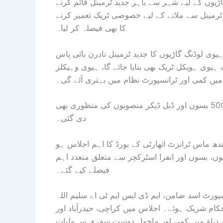
ڑیوں کے لیے شہر سے باہر جدید ٹرمینل قائم کرنے
ٹرمینل سے ملانے کے لیے خصوصی ٹریک تعمیر کرنے
کا بھی فیصلہ کر لیا۔
ہیوی لوڈنگ گاڑیوں کا جدید ٹرمینل نادرن بائی پاس
 ہیوی ہویکل ٹریک بھی بنایا جائے گا، ہیوی وہیکلز
میں کمی اور ٹرانسپورٹ نظام میں بہتری آئے گی۔
سندھ ماس ٹرانزٹ اتھارٹی بورڈ اجلاس میں ای وی ٹیکسی، 500 بسوں اور ڈبل ڈیکر منصوبوں کی منظوری بھی
دی گئی۔
ھ ماس ٹرانزٹ اتھارٹی کے بورڈ کا اہم اجلاس ہو
، بسوں اور انفرا اسٹرکچر سے متعلق متعدد اہم
فیصلے کیے گئے۔
ورٹ اسد ضامن، ایم ڈی ایس ایم ٹی اے سلیم اللہ
کام شریک ہوئے۔ اجلاس میں کراچی، حیدرآباد اور
کے دباؤ میں کمی اور ماحول دوست سفری سہولیات