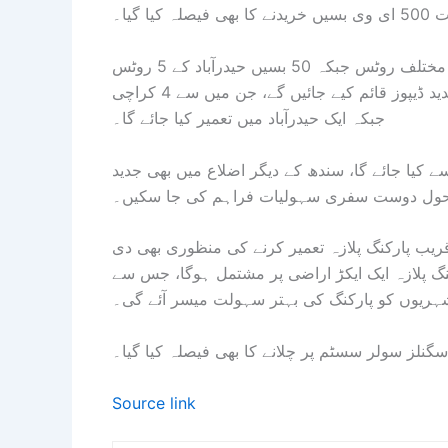
گیا۔
شرجیل میمن کا کہنا تھا کہ 450 ای وی بسیں کراچی کے 25 مختلف روٹس جبکہ 50 بسیں حیدرآباد کے 5 روٹس
پر چلائی جائیں گی۔ ای وی گاڑیوں کے لیے صوبے بھر میں 5 جدید ڈیپوز قائم کیے جائیں گے، جن میں سے 4 کراچی
جبکہ ایک حیدرآباد میں تعمیر کیا جائے گا۔
ے کیا جائے گا، سندھ کے دیگر اضلاع میں بھی جدید
حول دوست سفری سہولیات فراہم کی جا سکیں۔
قریب پارکنگ پلازہ تعمیر کرنے کی منظوری بھی دی
گ پلازہ ایک ایکڑ اراضی پر مشتمل ہوگا، جس سے
شہریوں کو پارکنگ کی بہتر سہولت میسر آئے گی۔
سگنلز سولر سسٹم پر چلانے کا بھی فیصلہ کیا گیا۔
Source link