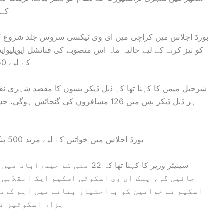
کے 
بورڈ اجلاس میں کراچی میں ای وی ٹیکسی سروس جلد شروع کرن
کو تیز کرنے کے لیے حالیہ ماہ اس منصوبے کی فنانشل ایویلیوا
کے لیے 50 نئی ڈبل ڈیکر بسیں خریدنے کا بھی فیصلہ کیا گیا۔
شرجیل میمن کا کہنا تھا کہ ڈبل ڈیکر بسوں کا مقصد شہری نقل
ہر ڈبل ڈیکر بس میں 126 مسافروں کی گنجا
بورڈ اجلاس میں خواتین کے لیے مزید 500 پنک ای وی اسکوٹیز خریدنے کا بھی فیصلہ کر لیا گیا۔
سینیئر وزیر کا کہنا تھا کہ 22 م
جائیں گی، پنک ای وی اسکوٹی اسکیم ایک انقلابی 
اسکیم نے خواتین کو بااختیار بنانے میں اہم کردا
ہزار اسکوٹیز نے