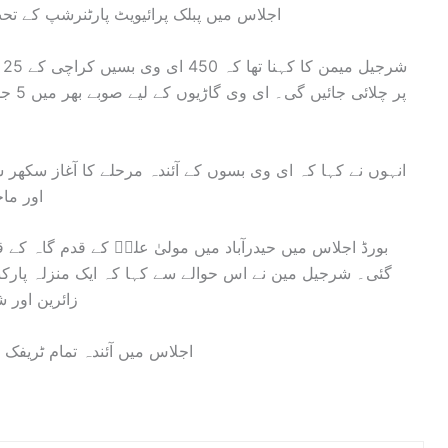
اجلاس میں پبلک پرائیویٹ پارٹنرشپ کے تحت 500 ای وی بسیں خریدنے کا بھی فیصلہ کیا 
انہوں نے کہا کہ ای وی بسوں کے آئندہ مرحلے کا آغاز سکھر س
اور ما
بورڈ اجلاس میں حیدرآباد میں مولیٰ علیؑ کے قدم گاہ کے 
گئی۔ شرجیل مین نے اس حوالے سے کہا کہ ایک منزلہ پارکن
زائرین اور 
اجلاس میں آئندہ تمام ٹریفک 