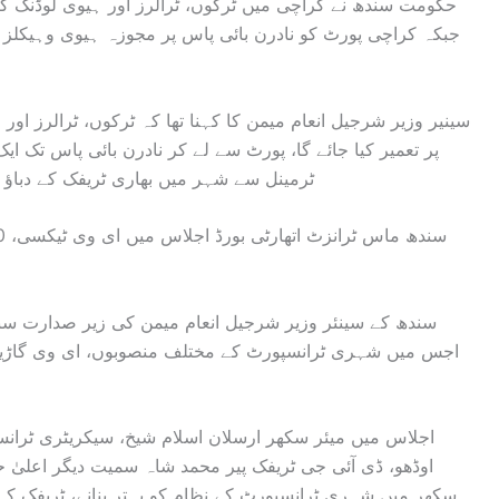
حکومت سندھ نے کراچی میں ٹرکوں، ٹرالرز اور ہیوی لوڈنگ گا
جبکہ کراچی پورٹ کو نادرن بائی پاس پر مجوزہ ہیوی وہیکلز 
سینیر وزیر شرجیل انعام میمن کا کہنا تھا کہ ٹرکوں، ٹرالرز اور 
پر تعمیر کیا جائے گا، پورٹ سے لے کر نادرن بائی پاس تک ایک
ٹرمینل سے شہر میں بھاری ٹریفک کے دباؤ 
سندھ کے سینئر وزیر شرجیل انعام میمن کی زیر صدارت سند
اجس میں شہری ٹرانسپورٹ کے مختلف منصوبوں، ای وی گاڑیوں
اجلاس میں میئر سکھر ارسلان اسلام شیخ، سیکریٹری ٹرانسپ
اوڈھو، ڈی آئی جی ٹریفک پیر محمد شاہ سمیت دیگر اعلیٰ ح
سکھر میں شہری ٹرانسپورٹ کے نظام کو بہتر بنانے، ٹریفک 