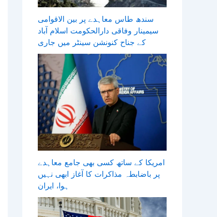
سندھ طاس معاہدے پر بین الاقوامی
سیمینار وفاقی دارالحکومت اسلام آباد
کے جناح کنونشن سینٹر میں جاری
امریکا کے ساتھ کسی بھی جامع معاہدے
پر باضابطہ مذاکرات کا آغاز ابھی نہیں
ہوا، ایران