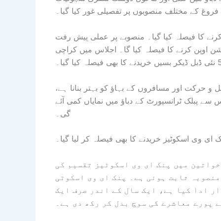
فروغ کے مختلف منصوبوں پر تفصیلی غور کیا گیا۔
ے کا فیصلہ کیا گیا۔ منصوبے پر عملی پیش رفت
یشن اوپن کرنے کا فیصلہ کیا گا۔ اجلاس میں کراچی
 و حرکت اور مسافروں کے بہاؤ کو بہتر بنانا ہے،
ئش ہوگی، جس سے پبلک ٹرانسپورٹ کے دباؤ میں نمایاں کمی آئے
گی۔
ئی کو حیدرآباد میں خواتین میں پنک ای وی اسکوٹیز تقسیم کی
منصوبہ ثابت ہوئی ہے۔ پنک ای وی اسکوٹی
ر ادا کیا ہے، ایک سال کے اندر صرف ایک
 پورے معاشرے کی سوچ بدل کر رکھ دی ہے۔