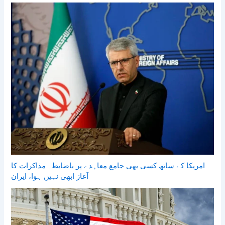
امریکا کے ساتھ کسی بھی جامع معاہدے پر باضابطہ مذاکرات کا
آغاز ابھی نہیں ہوا، ایران