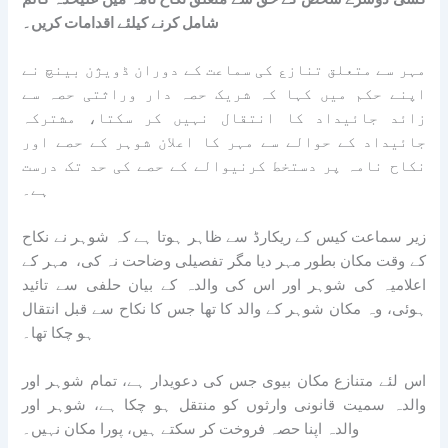
شامل کرنے کیلئے اقدامات کریں۔
مہر سے متعلق تنازع کی سماعت کے دوران ڈویژن بینچ نے
اپنے حکم میں کہا کہ شریک حصہ دار وراثتی حصہ سے
زائد جائیداد کا انتقال نہیں کر سکتا، مشترکہ
جائیداد کے حوالے سے مہر کا اعلان شوہر کے حصے اور
نکاح نامہ پر دستخط کرنیوالے کے حصے کی حد تک درست
ہے۔
زیر سماعت کیس کے ریکارڈ سے ظاہر ہوتا ہے کہ شوہر نے نکاح
کے وقت مکان بطور مہر دیا مگر تفصیلی وضاحت نہ کی، مہر کے
اعلامیہ کی شوہر اور اس کی والدہ کے بیان حلفی سے تائید
ہوئی، وہ مکان شوہر کے والد کا تھا جس کا نکاح سے قبل انتقال
ہو چکا تھا۔
اس لئے متنازع مکان بیوی جس کی دعویدار ہے، تمام شوہر اور
والدہ سمیت قانونی وارثوں کو منتقل ہو چکا ہے، شوہر اور
والدہ اپنا حصہ فروخت کر سکتے ہیں، پورا مکان نہیں۔