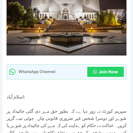
Join Now
WhatsApp Channel
اسلام آباد:
سپریم کورٹ نے زور دیا ہے کہ بطور حق مہر دی گئی جائیداد پر
شوہر اور دوسرا شخص غیر ضروری قانونی چارہ جوئی سے گریز
کریں۔ عدالت نے حکام کو ہدایت کی کہ مہر کی جائیداد پر شوہر یا
کسی دوسرے شخص کے حق سے متعلق نکاح نامہ میں علیحدہ کالم