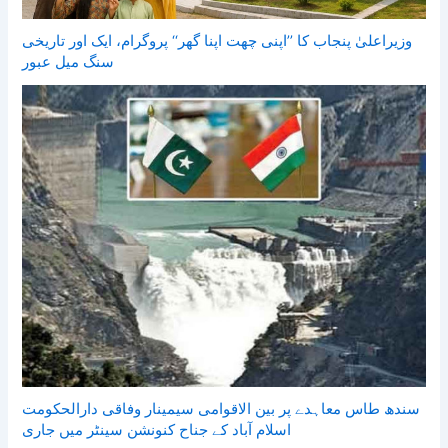
وزیراعلیٰ پنجاب کا ’’اپنی چھت اپنا گھر‘‘ پروگرام، ایک اور تاریخی
سنگ میل عبور
سندھ طاس معاہدے پر بین الاقوامی سیمینار وفاقی دارالحکومت
اسلام آباد کے جناح کنونشن سینٹر میں جاری