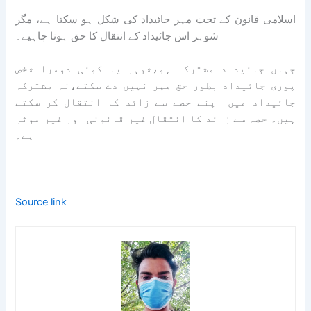
اسلامی قانون کے تحت مہر جائیداد کی شکل ہو سکتا ہے، مگر
شوہر اس جائیداد کے انتقال کا حق ہونا چاہیے۔
جہاں جائیداد مشترکہ ہو،شوہر یا کوئی دوسرا شخص
پوری جائیداد بطور حق مہر نہیں دے سکتے،نہ مشترکہ
جائیداد میں اپنے حصے سے زائد کا انتقال کر سکتے
ہیں۔ حصہ سے زائد کا انتقال غیر قانونی اور غیر موثر
ہے۔
Source link