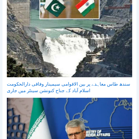
سندھ طاس معاہدے پر بین الاقوامی سیمینار وفاقی دارالحکومت
اسلام آباد کے جناح کنونشن سینٹر میں جاری