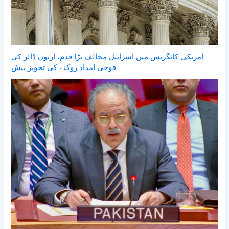
امریکی کانگریس میں اسرائیل مخالف بڑا قدم، اربوں ڈالر کی
فوجی امداد روکنے کی تجویز پیش