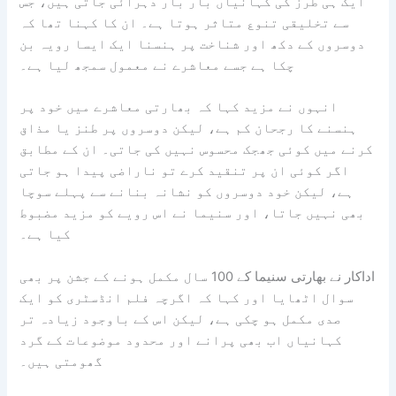
ایک ہی طرز کی کہانیاں بار بار دہرائی جاتی ہیں، جس
سے تخلیقی تنوع متاثر ہوتا ہے۔ ان کا کہنا تھا کہ
دوسروں کے دکھ اور شناخت پر ہنسنا ایک ایسا رویہ بن
چکا ہے جسے معاشرے نے معمول سمجھ لیا ہے۔
انہوں نے مزید کہا کہ بھارتی معاشرے میں خود پر
ہنسنے کا رجحان کم ہے، لیکن دوسروں پر طنز یا مذاق
کرنے میں کوئی جھجک محسوس نہیں کی جاتی۔ ان کے مطابق
اگر کوئی ان پر تنقید کرے تو ناراضی پیدا ہو جاتی
ہے، لیکن خود دوسروں کو نشانہ بنانے سے پہلے سوچا
بھی نہیں جاتا، اور سنیما نے اس رویے کو مزید مضبوط
کیا ہے۔
اداکار نے بھارتی سنیما کے 100 سال مکمل ہونے کے جشن پر بھی
سوال اٹھایا اور کہا کہ اگرچہ فلم انڈسٹری کو ایک
صدی مکمل ہو چکی ہے، لیکن اس کے باوجود زیادہ تر
کہانیاں اب بھی پرانے اور محدود موضوعات کے گرد
گھومتی ہیں۔