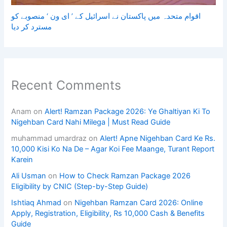
اقوام متحدہ میں پاکستان نے اسرائیل کے ’ ای ون ‘ منصوبے کو
مسترد کر دیا
Recent Comments
Anam
on
Alert! Ramzan Package 2026: Ye Ghaltiyan Ki To
Nigehban Card Nahi Milega | Must Read Guide
muhammad umardraz
on
Alert! Apne Nigehban Card Ke Rs.
10,000 Kisi Ko Na De – Agar Koi Fee Maange, Turant Report
Karein
Ali Usman
on
How to Check Ramzan Package 2026
Eligibility by CNIC (Step-by-Step Guide)
Ishtiaq Ahmad
on
Nigehban Ramzan Card 2026: Online
Apply, Registration, Eligibility, Rs 10,000 Cash & Benefits
Guide