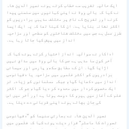
ایک حالیہ تقریب سے خطاب کرتے ہوئے نصیر الدین شاہ
نے کہا کہ بالی ووڈ نے اپنی کہانیوں میں سنسنی پیدا
کرنے اور تفریح کے نام پر مختلف مذہبی برادریوں کو
اکثر نشانہ بنایا ہے۔ ان کا کہنا تھا کہ یہ ایک ایسا
طرزِ عمل ہے جس میں مختلف شناختوں کو سطحی اور مزاحیہ
انداز میں پیش کیا جاتا رہا ہے۔
اداکار نے سوالیہ انداز اختیار کرتے ہوئے کہا کہ
آخر کون سا مذہب ہے جس کا بالی ووڈ میں مذاق نہیں
اڑایا گیا۔ ان کے مطابق سکھ، پارسی اور عیسائی
برادریوں کو اکثر فلموں میں مزاحیہ یا دقیانوسی
انداز میں دکھایا گیا، جبکہ مسلمانوں کو زیادہ تر
ایک مخصوص کردار میں محدود کر دیا گیا، جو کہ اکثر
فلم کے آغاز میں ہیرو کا دوست ہوتا ہے اور آخر میں اس
کی جان بچاتے ہوئے اپنی قربانی دے دیتا ہے۔
نصیر الدین شاہ نے بھارتی سنیما کو ’’دقیانوسی
تصورات کا ماسٹر‘‘ قرار دیتے ہوئے کہا کہ فلموں میں