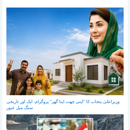
وزیراعلیٰ پنجاب کا ’’اپنی چھت اپنا گھر‘‘ پروگرام، ایک اور تاریخی
سنگ میل عبور