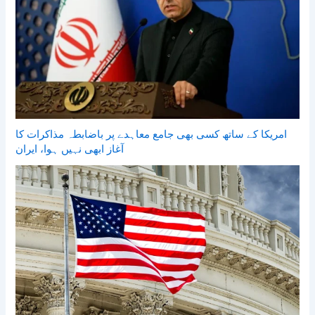
امریکا کے ساتھ کسی بھی جامع معاہدے پر باضابطہ مذاکرات کا
آغاز ابھی نہیں ہوا، ایران