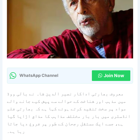
Join Now
WhatsApp Channel
معروف بھارتی اداکار نصیر الدین شاہ نے بالی ووڈ
میں مذہب اور شناخت کے حوالے سے پیش کیے جانے والے
مواد پر سخت تنقید کرتے ہوئے کہا ہے کہ بھارتی فلم
انڈسٹری میں بار بار مختلف مذاہب کا مذاق اڑایا گیا
ہے، جسے ایک مستقل رجحان کے طور پر فروغ دیا جاتا
رہا ہے۔