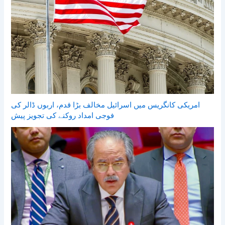
امریکی کانگریس میں اسرائیل مخالف بڑا قدم، اربوں ڈالر کی
فوجی امداد روکنے کی تجویز پیش