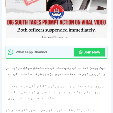
Join Now
WhatsApp Channel
بوٹ بیسن تھانے کی رشوت ستانی سے متعلق سوشل میڈیا پر
وائرل ویڈیو کا معاملے میں بڑی پیشرفت سامنے آئی ہے۔
رپورٹس کے مطابق وائرل ویڈیو کا ڈی آئی جی ساؤتھ نے
فوری نوٹس لیتے ہوئے دونوں افسران کو معطل کرنے کے
احکامات جاری کردئیے ہیں۔
سب انسپیکٹر طاہد نوید اور سب انسپیکٹر صفدر کو