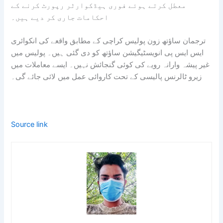
معطل کرتے ہوئے فوری ہیڈکوارٹر رپورٹ کرنے کے
احکامات جاری کر دیے ہیں۔
ترجمان ساؤتھ زون پولیس کراچی کے مطابق واقعے کی انکوائری
ایس ایس پی انویسٹیگیشن ساؤتھ کو دی گئی ہیں۔ پولیس میں
غیر پیشہ وارانہ رویے کی کوئی گنجائش نہیں۔ ایسے معاملات میں
زیرو ٹالرنس پالیسی کے تحت کاروائی عمل میں لائی جائے گی۔
Source link