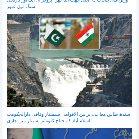
وزیراعلیٰ پنجاب کا ’’اپنی چھت اپنا گھر‘‘ پروگرام، ایک اور تاریخی
سنگ میل عبور
سندھ طاس معاہدے پر بین الاقوامی سیمینار وفاقی دارالحکومت
اسلام آباد کے جناح کنونشن سینٹر میں جاری