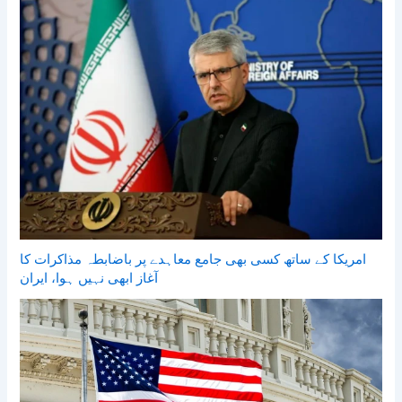
امریکا کے ساتھ کسی بھی جامع معاہدے پر باضابطہ مذاکرات کا
آغاز ابھی نہیں ہوا، ایران