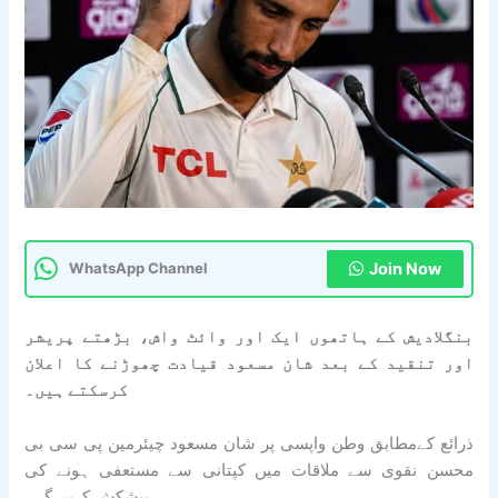
Join Now
WhatsApp Channel
بنگلادیش کے ہاتھوں ایک اور وائٹ واش، بڑھتے پریشر
اور تنقید کے بعد شان مسعود قیادت چھوڑنے کا اعلان
کرسکتے ہیں۔
ذرائع کےمطابق وطن واپسی پر شان مسعود چیئرمین پی سی بی
محسن نقوی سے ملاقات میں کپتانی سے مستعفی ہونے کی
پیشکش کریں گے۔