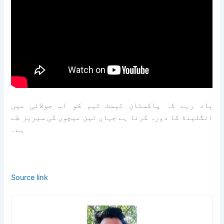
یاد رہے کہ پاکستان ٹیسٹ ٹیم کو اب جولائی میں
انگلینڈ کا دورہ کرنا ہے جہاں تین میچوں کی سیریز طے
ہے۔
Source link