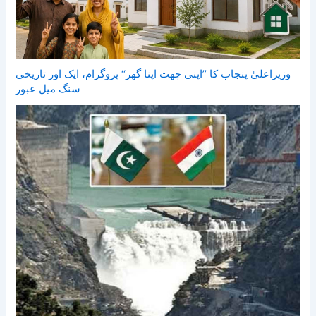
وزیراعلیٰ پنجاب کا ’’اپنی چھت اپنا گھر‘‘ پروگرام، ایک اور تاریخی
سنگ میل عبور