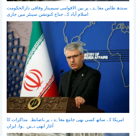
سندھ طاس معاہدے پر بین الاقوامی سیمینار وفاقی دارالحکومت
اسلام آباد کے جناح کنونشن سینٹر میں جاری
امریکا کے ساتھ کسی بھی جامع معاہدے پر باضابطہ مذاکرات کا
آغاز ابھی نہیں ہوا، ایران