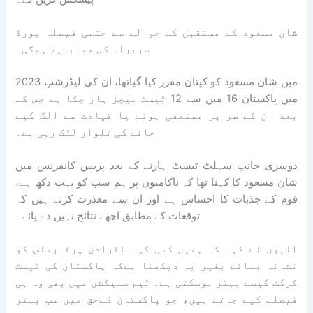
شان مسعود کے مستقبل کے حوالے سے حتمی فیصلہ بورڈ
سربراہ کی صوابدید ہوگی۔
2023 میں شان مسعود کو کپتان مقرر کیا گیاتھا، ان کی لیڈرشپ
میں پاکستان 16 میں سے 12 ٹیسٹ میچز ہار چکا ہے جس کے
بعد ان کے سر پر مستعفی ہونے یا قیادت سے الگ کیے
جانے کی تلوار لٹک رہی ہے۔
دوسری جانب سہلٹ ٹیسٹ ہارنے کے بعد پریس کانفرنس میں
شان مسعود کا کہنا تھا کہ ناکامیوں پر ہم سب کو بہت دکھ ہے،
قوم کے جذبات کا احساس ہے اور ان سے معذرت کرتے ہیں کہ
توقعات کے مطابق اچھے نتائج نہیں دے پائے۔
انہوں نے کہا کہ ہمیں کسی کی انفرادی پرفارمنس کو
نشانہ بنائے بغیر یہ دیکھنا ہےکہ پاکستان کی ٹیسٹ
کرکٹ کیسے بہتر ہوسکتی ہے۔ ٹیم سلیکشن میں بھی وہ ہی
فیصلے کیے جاتے ہیں، جو پاکستان کےحق میں سب بہتر