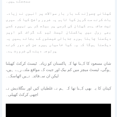
سمجھتے ہیں۔
کپتانی چھوڑنے کے بار بار سوالات پر انہوں نے زیادہ
بات کرنے سے گریز کیا تاہم یہ ضرور واضح کیا کہ میری
نیت صاف ہے، کپتان کی کرسی پر بیٹھ کر ہی نہیں، کسی
بھی رول میں پاکستان ٹیسٹ ٹیم کے گراف کو اوپر
دیکھنا چاہتا ہوں، جذباتی فیصلوں کے بجائے ہمیں یہ
دیکھنا ہوگا کہ وہ کیا خامیاں ہیں، جن کو دور کرنے
پرتوجہ دینے کی ضرورت ہے۔
شان مسعود کا کہنا تھا کہ پاکستان کو زیادہ ٹیسٹ کرکٹ کھیلنا
ہوگی، ٹیسٹ میچز میں کم بیک اور جیت کے مواقع ملتے رہے ہیں،
لیکن ان سےفائدہ نہیں اٹھاسکے۔
کپتان کا یہ بھی کہنا تھا کہ ہم نے غلطیاں کیں اور بنگلادیش نے
اچھی کرکٹ کھیلی۔