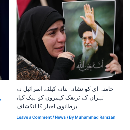
خامنہ ای کو نشانہ بنانے کیلئے اسرائیل نے
تہران کے ٹریفک کیمروں کو ہیک کیا،
n
برطانوی اخبار کا انکشاف
Leave a Comment
/
News
/ By
Muhammad Ramzan