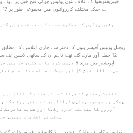
خیبرپختونخوا کے علاقے بنوں پولیس چوکی فتح خیل پر ہونے 
ہے جبکہ مختلف کارروائیوں میں مجموعی طور پر 17 دہشت گردوں کی ہلاکت کی تصدیق کی گئی ہے۔
بنوں پولیس کے مطابق حملے کے بعد شروع کی گئی
ریجنل پولیس آفیسر بنوں کے دفتر سے جاری اعلامیے کے مطابق 
12 حملہ آور مارے گئے تھے، تاہم ان کے ساتھی لاشیں اپنے 
آپریشنز میں مزید 5 دہشت گرد مارے گئے،
حیات اللہ خان گل اور مولانا صدام سکنہ سام توئ
تفتیشی حکام کا کہنا تھا کہ حملے کے آغاز میں 
چوکی پر موجود پولیس اہلکاروں نے زخمی ہونے کے با
آوروں کا مقابلہ جاری رکھا اور شدید فائرنگ ک
ہلاکت کی اطلاعات تھیں، جن
پولیس حکام نے بتایا کہ زخمی ہیڈ کانسٹیبل فیروز خان، کانسٹی