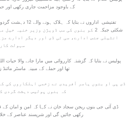
کے باوجود مزاحمت جاری رکھی اور حم
شکئی جبکہ 2 کو بنوں کی سب ڈویژن وزیر خنیہ 
انٹیلی جنس ادارے، سی ٹی ڈی اور دیگر ادارے مزی
سہولت کارو
پولیس نے بتایا کہ گزشتہ کارروائی میں مارا جانے والا حیات 
تھا اور حملے کے مبینہ ماسٹر مائنڈ
ڈی پی او بنوں یاسر آفریدی نے زخمی اہلکاروں کی ک
کہ بنوں پولیس دہشت گردی کے
ڈی آئی جی بنوں ریجن سجاد خان نے کہا کہ امن و امان کے ق
رکھی جائیں گی اور شرپسند عناصر کے خل