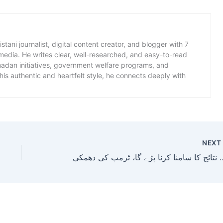
istani journalist, digital content creator, and blogger with 7
 media. He writes clear, well-researched, and easy-to-read
amadan initiatives, government welfare programs, and
is authentic and heartfelt style, he connects deeply with
NEX
ن نتائج کا سامنا کرنا پڑے گا، ٹرمپ کی دھمکی