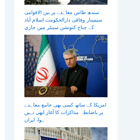
سندھ طاس معاہدے پر بین الاقوامی
سیمینار وفاقی دارالحکومت اسلام آباد
کے جناح کنونشن سینٹر میں جاری
امریکا کے ساتھ کسی بھی جامع معاہدے
پر باضابطہ مذاکرات کا آغاز ابھی نہیں
ہوا، ایران