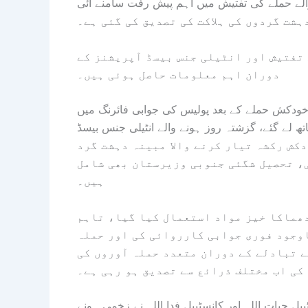
والے حملے کی تفتیش میں اہم پیش رفت سامنے آئی
 تفتیش اور انٹیلی جنس بیسڈ آپریشنز کے
دوران اہم معلومات حاصل ہوئی ہیں۔
خودکش حملے کے بعد پولیس کی جوابی فائرنگ میں
ساتھ لے گئے، گزشتہ روز ہونے والے انٹیلی جنس بیسڈ
 جن میں خودکش رکشہ تیار کرنے والا مبینہ دہشت گرد
ی، تحصیل شگئی جنوبی وزیرستان بھی شامل
ہیں۔
دھماکا خیز مواد استعمال کیا گیا، تاہم
وجود فوری جوابی کارروائی کی اور حملہ
ے تبادلے کے دوران متعدد حملہ آوروں کی
 کی اب مختلف ذرائع سے تصدیق ہو رہی ہے۔
بل حیات اللہ اور کانسٹیبل فدا اللہ نے زخمی ہونے