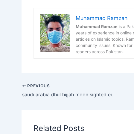
Muhammad Ramzan
Muhammad Ramzan
is a Pak
years of experience in online
articles on Islamic topics, R
community issues. Known for h
readers across Pakistan.
PREVIOUS
saudi arabia dhul hijjah moon sighted eid adhha will be on 27 may
Related Posts