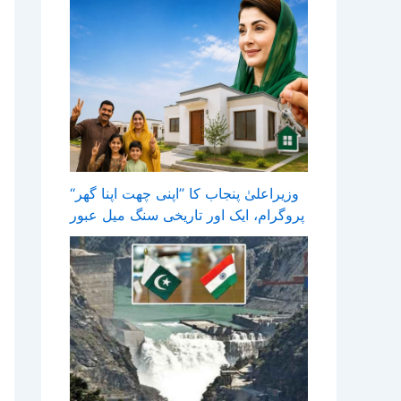
وزیراعلیٰ پنجاب کا ’’اپنی چھت اپنا گھر‘‘
پروگرام، ایک اور تاریخی سنگ میل عبور