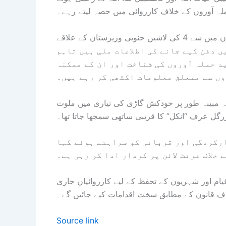
لہ آوروں کے خلاف کارروائی میں حصہ لیتے رہے۔
تفتیشی اداروں نے بتایا کہ ہلاک ہونے والے 12 دہشت گردوں میں سے 4 کی لاشیں جنوبی وزیرستان کے علاقے
خیل میں دفن کیے جانے کی اطلاعات ملی ہیں تاہم
د حملہ آوروں کی شناخت اور ان کے ممکنہ
ں سے متعلق معلومات اکٹھی کر رہے ہیں۔
اللہ مبینہ طور پر خودکش گاڑی کی تیاری میں ملوث
 زرگل عرف “انکل” کا قریبی ساتھی سمجھا جاتا تھا۔
ارکردگی اور قربانی کو سراہتے ہوئے کہا
 خلاف فرنٹ لائن پر کردار ادا کر رہی ہے۔
یام اور شہریوں کے تحفظ کے لیے کارروائیاں جاری
اف قانون کے مطابق سخت اقدامات کیے جائیں گے۔
Source link