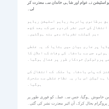
یو اسٹیشن نے عوام اور شاہی خاندان سے معذرت کر
لی۔
ابق برطانوی پائریٹ ریڈیو اسٹیشن ریڈیو
 انتقال کی خبر نشر کردی، جس کے بعد کچھ
دیر کیلئے نشریات بھی بند ہوگئیں۔
ڈیا پر جاری بیان میں بتایا کہ یہ غلطی
وئی، جس سے بادشاہ کی وفات کے اعلان کا
ی پروٹوکول خودکار طور پر فعال ہوگیا۔
نز کے پاس بادشاہ یا ملکہ کے انتقال کی
 ہے لیکن اس بار یہ نظام غلطی سے متحرک
ہوگیا۔
ٹیشن خاموش ہوگیا، جس سے عملے کو فوری طور پر
 پروگرام بحال کرکے آن ائیر معذرت نشر کی گئی۔