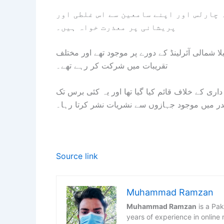
 چارلس اور اپنے سامعین سے اس غلطی اور
پریشانی پر معذرت خواہ ہیں۔
 شمالی آئرلینڈ کے دورے پر موجود تھے اور مختلف
تقریبات میں شرکت کر رہے تھے۔
 بی بی سی کی اجارہ داری کے خلاف قائم کیا گیا تھا اور یہ کئی برس تک
ر میں موجود جہازوں سے نشریات نشر کرتا رہا۔
Source link
Muhammad Ramzan
Muhammad Ramzan
is a Pak
years of experience in online