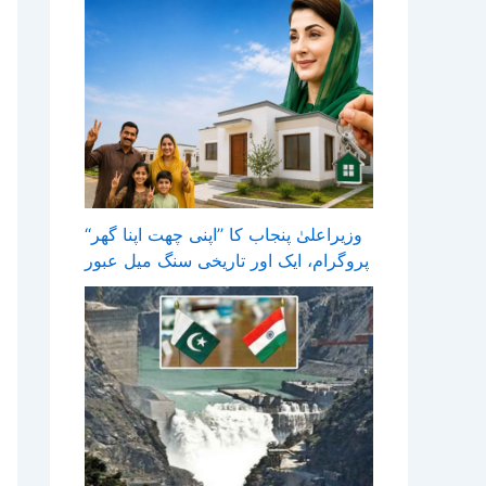
وزیراعلیٰ پنجاب کا ’’اپنی چھت اپنا گھر‘‘
پروگرام، ایک اور تاریخی سنگ میل عبور