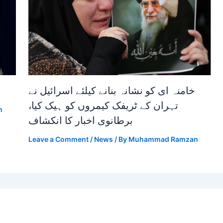
خامنہ ای کو نشانہ بنانے کیلئے اسرائیل نے
تہران کے ٹریفک کیمروں کو ہیک کیا،
n
برطانوی اخبار کا انکشاف
Leave a Comment
/
News
/ By
Muhammad Ramzan