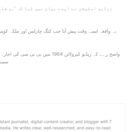
ریڈیو اسٹیشن نے اپنے بیان میں کہا کہ ’ہم شاہ
یہ واقعہ ایسے وقت پیش آیا جب کنگ چارلس اور ملکہ کومیلا
واضح رہے کہ ریڈیو کیرولائن 1964 میں
سمند
istani journalist, digital content creator, and blogger with 7
 media. He writes clear, well-researched, and easy-to-read