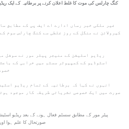
کنگ چارلس کی موت کا غلط اعلان کرنے پر برطانیہ کے ایک ریڈ
غیر ملکی خبر رساں ادارے اے ایف پی کے مطابق س
کیرولائن نے منگل کے روز غلطی سے کنگ چارلس سوم کے
ریڈیو اسٹیشن کے منیجر پیٹر مور نے سوشل می
اسٹوڈیو کے کمپیوٹر سسٹم میں خرابی کے باعث ہ
خصوص
انہوں نے کہا کہ برطانیہ کے تمام ریڈیو اسٹیش
صورت میں ایک خصوصی نشریاتی طریقہ کار موجود ہوتا
پیٹر مور کے مطابق سسٹم فعال ہونے کے بعد ریڈیو اس
صورتحال کا علم ہوا اور