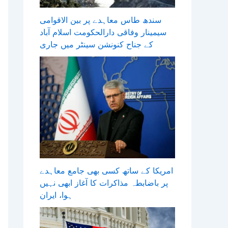
سندھ طاس معاہدے پر بین الاقوامی
سیمینار وفاقی دارالحکومت اسلام آباد
کے جناح کنونشن سینٹر میں جاری
امریکا کے ساتھ کسی بھی جامع معاہدے
پر باضابطہ مذاکرات کا آغاز ابھی نہیں
ہوا، ایران