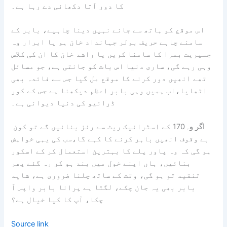
کا دور آتا دکھائی دے رہا ہے۔
اس موقع کو ہاتھ سے جانے نہیں دینا چاہیے، بابر کے
سامنے چاہے حریف بولر جہانداد خان ہو یا ابرار وہ
جسپریت بمرا کا سامنا کریں یا راشد خان کا ان کی کلاس
وہی رہے گی، ساری دنیا اس بات کو جانتی ہے، جو مسائل
تھے انھیں دور کرنے کا موقع مل گیا جس سے فائدہ بھی
اٹھایا،اب ہمیں وہی بابر اعظم دیکھنا ہے جس کے کور
ڈرائیو کی دنیا دیوانی ہے۔
اگر وہ170 کے اسٹرائیک ریٹ سے رنز بنائیں گے تو کون
بے وقوف انھیں باہر کرنے کا کہے گا،سب کی یہی خواہش
ہو گی کہ وہ پاور پلے کا بہترین استعمال کر کے اسکور
بنائیں، ہاں اپنے خول میں بند ہو کر رہ گئے پھر
تنقید تو ہو گی، وقت کے ساتھ چلنا ضروری ہے، شاید
بابر بھی یہ جان چکے، لگتا ہے پرانا بابر واپس آ
چکا، آپ کا کیا خیال ہے؟
Source link