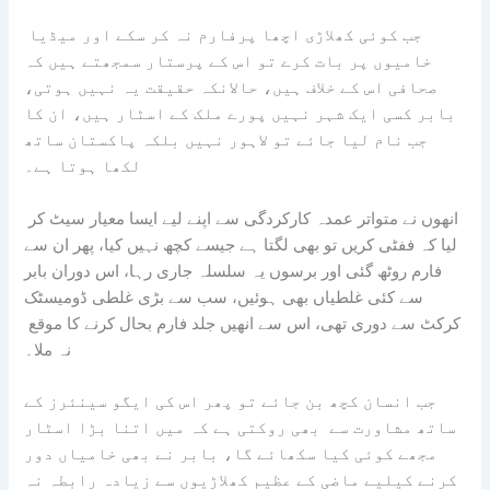
جب کوئی کھلاڑی اچھا پرفارم نہ کر سکے اور میڈیا
خامیوں پر بات کرے تو اس کے پرستار سمجھتے ہیں کہ
صحافی اس کے خلاف ہیں، حالانکہ حقیقت یہ نہیں ہوتی،
بابر کسی ایک شہر نہیں پورے ملک کے اسٹار ہیں، ان کا
جب نام لیا جائے تو لاہور نہیں بلکہ پاکستان ساتھ
لکھا ہوتا ہے۔
انھوں نے متواتر عمدہ کارکردگی سے اپنے لیے ایسا معیار سیٹ کر
لیا کہ ففٹی کریں تو بھی لگتا ہے جیسے کچھ نہیں کیا، پھر ان سے
فارم روٹھ گئی اور برسوں یہ سلسلہ جاری رہا، اس دوران بابر
سے کئی غلطیاں بھی ہوئیں، سب سے بڑی غلطی ڈومیسٹک
کرکٹ سے دوری تھی، اس سے انھیں جلد فارم بحال کرنے کا موقع
نہ ملا۔
جب انسان کچھ بن جائے تو پھر اس کی ایگو سینئرز کے
ساتھ مشاورت سے بھی روکتی ہے کہ میں اتنا بڑا اسٹار
مجھے کوئی کیا سکھائے گا، بابر نے بھی خامیاں دور
کرنے کیلیے ماضی کے عظیم کھلاڑیوں سے زیادہ رابطہ نہ