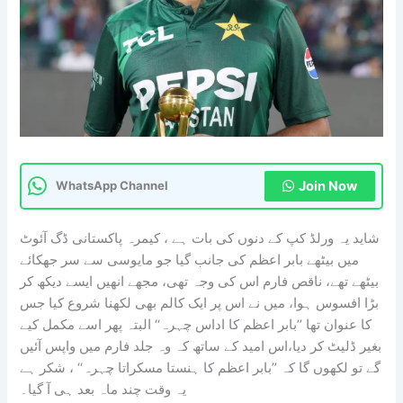
Join Now
WhatsApp Channel
شاید یہ ورلڈ کپ کے دنوں کی بات ہے ، کیمرہ پاکستانی ڈگ آئوٹ
میں بیٹھے بابر اعظم کی جانب گیا جو مایوسی سے سر جھکائے
بیٹھے تھے، ناقص فارم اس کی وجہ تھی، مجھے انھیں ایسے دیکھ کر
بڑا افسوس ہوا، میں نے اس پر ایک کالم بھی لکھنا شروع کیا جس
کا عنوان تھا ’’بابر اعظم کا اداس چہرہ‘‘ البتہ پھر اسے مکمل کیے
بغیر ڈلیٹ کر دیا،اس امید کے ساتھ کہ وہ جلد فارم میں واپس آئیں
گے تو لکھوں گا کہ ’’بابر اعظم کا ہنستا مسکراتا چہرہ‘‘ ، شکر ہے
یہ وقت چند ماہ بعد ہی آ گیا۔