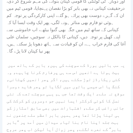
اور دوبارہ ٹی ٹوئنٹی کا قومی کپتان بنوانے کی مہم شروع کر دی،
درحقیقت کپتانی نے بھی بابر کو بڑا نقصان پہنچایا، قومی ٹیم میں
ان کے گہرے دوست بھی پرائے ہو گئے، اپنی کارکردگی پر توجہ کم
ہوئی تو فارم بھی متاثر ہونے لگی، پھر ایک وقت ایسا آیا کہ
کپتانی کے ساتھ ٹیم میں جگہ بھی گنوا بیٹھے، اب خاموشی سے
اپنے کھیل پر توجہ دیں، کپتانی کا بالکل نہ سوچیں، سلمان علی
آغا کی فارم خراب ہے، ان کو قیادت سے ہاتھ دھونا پڑ سکتے ہیں،
پھر نیا کپتان لانا پڑے گا۔
یہ سب باتیں بورڈ کے سوچنے کی ہیں، بابر کے ہاتھ میں
بیٹ ہوتا ہے انھیں اس سے ہی پرفارم کرنا چاہیے، وہ
کئی ریکارڈز توڑ سکتے ہیں، اگر پھر انھیں کپتانی،
کنگ یا اس جیسی باتوں میں لگایا تو پھر شاید دوسرا
موقع نہ ملے، ایک وقت تھا جب ہم یہی سوچتے تھے کہ نئی
نسل کا کوئی کرکٹر ایسا نہیں جو دوسروں کو کرکٹ کی
جانب راغب کر سکے، اشتہارات میں بھی سابق اسٹارز کو
ہی لینا پڑتا تھا پھر ہمیں بابر اعظم ملے جنھوں نے
بہت جلد اپنا نام بنا لیا، میدان میں آمد پر ’’بابر
بابر‘‘ کے نعرے لگتے، پھر زوال آیا لیکن اب پھر عروج