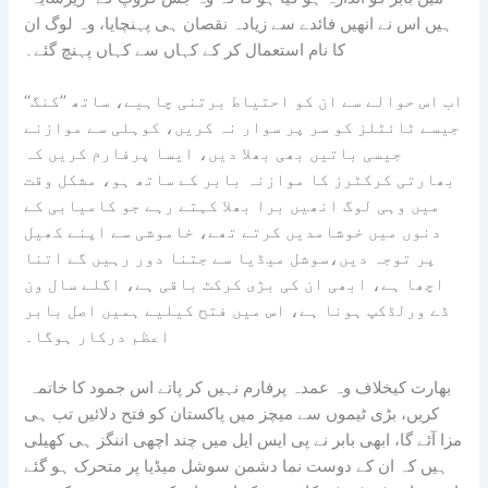
ہیں اس نے انھیں فائدے سے زیادہ نقصان ہی پہنچایا، وہ لوگ ان
کا نام استعمال کر کے کہاں سے کہاں پہنچ گئے۔
اب اس حوالے سے ان کو احتیاط برتنی چاہیے، ساتھ ’’کنگ‘‘
جیسے ٹائٹلز کو سر پر سوار نہ کریں، کوہلی سے موازنے
جیسی باتیں بھی بھلا دیں، ایسا پرفارم کریں کہ
بھارتی کرکٹرز کا موازنہ بابر کے ساتھ ہو، مشکل وقت
میں وہی لوگ انھیں برا بھلا کہتے رہے جو کامیابی کے
دنوں میں خوشامدیں کرتے تھے، خاموشی سے اپنے کھیل
پر توجہ دیں،سوشل میڈیا سے جتنا دور رہیں گے اتنا
اچھا ہے، ابھی ان کی بڑی کرکٹ باقی ہے، اگلے سال ون
ڈے ورلڈکپ ہونا ہے، اس میں فتح کیلیے ہمیں اصل بابر
اعظم درکار ہوگا۔
بھارت کیخلاف وہ عمدہ پرفارم نہیں کر پاتے اس جمود کا خاتمہ
کریں، بڑی ٹیموں سے میچز میں پاکستان کو فتح دلائیں تب ہی
مزا آئے گا، ابھی بابر نے پی ایس ایل میں چند اچھی اننگز ہی کھیلی
ہیں کہ ان کے دوست نما دشمن سوشل میڈیا پر متحرک ہو گئے