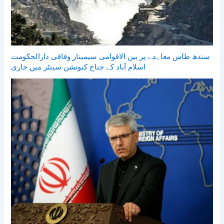
سندھ طاس معاہدے پر بین الاقوامی سیمینار وفاقی دارالحکومت
اسلام آباد کے جناح کنونشن سینٹر میں جاری