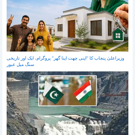
وزیراعلیٰ پنجاب کا ’’اپنی چھت اپنا گھر‘‘ پروگرام، ایک اور تاریخی
سنگ میل عبور