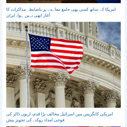
امریکا کے ساتھ کسی بھی جامع معاہدے پر باضابطہ مذاکرات کا
آغاز ابھی نہیں ہوا، ایران
امریکی کانگریس میں اسرائیل مخالف بڑا قدم، اربوں ڈالر کی
فوجی امداد روکنے کی تجویز پیش