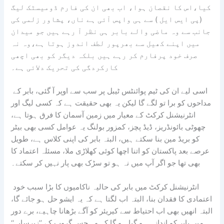
کیا،اس کا نقصان ہوا، اب بھی ان کی فارم ڈومیسٹک لیگ
(پی ایس ایل ) سے ہی واپس آئی ہے ناں، پشاور زلمی کی
جانب سے وہ ماضی والے بابر ہی نظر آ رہے ہیں جو میدان
میں اپنے کھیل سے بھرپور لطف اندوز ہوتا ہے،وہ نہ
صرف خود پرفارم کر رہے ہیں بلکہ دیگر کو بھی اچھی
کارکردگی کی تحریک دلائی ہے۔
اسی لیے ان کی ٹیم پوائنٹس ٹیبل پر سب سے اوپر آ گئی، بابر کے
مداحوں کو برا تو لگے گا لیکن یہ بھی حقیقت ہے کہ کسی لیگ اور
انٹرنیشنل کرکٹ کے معیار میں زمین آسمان کا فرق ہوتا ہے،
چھوٹی بائونڈریز، ڈیڈ پچز، کمزور بولنگ یہ عوامل کسی بھی بیٹر
کو بریڈ مین بنا سکتے ہیں، البتہ بابر کی اپنی کلاس ہے، طویل
عرصے بعد پاکستان کو اتنا اچھا کوئی کھلاڑی ملا، مسئلہ اعتماد کا
بھی تھا جو اگر آپ میں نہ ہو تو سڑک بھی پار نہیں کر سکتے۔
انٹرنیشنل کرکٹ میں بابر کی حالیہ ناکامیوں کا بڑا سبب خود
اعتمادی کا فقدان بنا، البتہ اب لگتا ہے کہ یہ ایشو حل ہو جائے گا،
البتہ انھیں بھی اب احتیاط سے کیریئر کو آگے بڑھانا چاہیے، برے دور
میں بابر کو اندازہ ہو گیا ہو گا کہ وہ جس گروپ کے ’’زیرسایہ‘‘