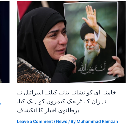
خامنہ ای کو نشانہ بنانے کیلئے اسرائیل نے
تہران کے ٹریفک کیمروں کو ہیک کیا،
n
برطانوی اخبار کا انکشاف
Leave a Comment
/
News
/ By
Muhammad Ramzan