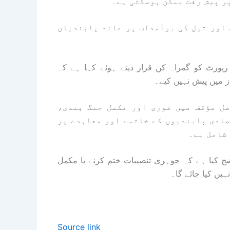
ر پیش رفت ممکن ہوسکتی ہے۔
 اور تیل کی برآمدات پر عائد پابندیاں
رپورٹ کو گمراہ کن قرار دیتے ہوئے کہا ہے کہ
ز میں پیش نہیں کیے۔
ل مؤقف میں فوری اور مکمل جنگ بندی،
صادی پابندیوں کے خاتمے اور معاہدے پر
شامل ہے۔
واضح کیا ہے کہ جوہری تنصیبات ختم کرنے یا مکمل
یں کیا جائے گا۔
Source link