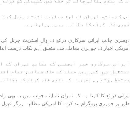
ناکہ بندی ہٹائی جائے تو خطے میں کشیدگی کم کرنے پ
اس کے ساتھ ایران نے اپنے منجمد اثاثے بحال کرنے
فوری ختم کرنے کا مطالبہ بھی دہرایا ہے۔
دوسری جانب ایرانی سرکاری ذرائع نے وال اسٹریٹ جرنل کی 
امریکی اخبار نے جوہری معاملے سے متعلق اہم نکات درست اندا
ایرانی سرکاری خبر ایجنسی کے مطابق تہران کے اص
مستقبل میں کسی بھی حملے کے خلاف ضمانت، تمام اقت
دستخط ہوتے ہی بحری ناکہ بندی ختم کرنے کا مطالبہ 
ایرانی ذرائع کا کہنا ہے کہ تہران نے اپنے جواب میں یہ بھی 
طور پر جوہری پروگرام بند کرنے کا امریکی مطالبہ ہرگز قبول نہ