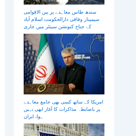
سندھ طاس معاہدے پر بین الاقوامی
سیمینار وفاقی دارالحکومت اسلام آباد
کے جناح کنونشن سینٹر میں جاری
امریکا کے ساتھ کسی بھی جامع معاہدے
پر باضابطہ مذاکرات کا آغاز ابھی نہیں
ہوا، ایران