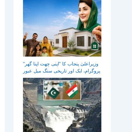
وزیراعلیٰ پنجاب کا ’’اپنی چھت اپنا گھر‘‘
پروگرام، ایک اور تاریخی سنگ میل عبور