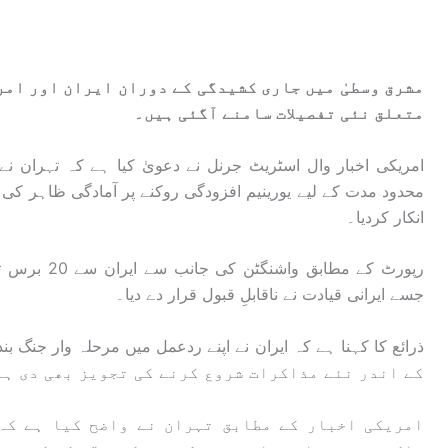
مشرق وسطیٰ میں جاری کشیدگی کے دوران ایران اور ام
متعلق نئی تفصیلات سامنے آگئی ہیں۔
امریکی اخبار وال اسٹریٹ جرنل نے دعویٰ کیا ہے کہ تہران نے
محدود مدت کے لیے یورینیم افزودگی روکنے پر آمادگی ظاہر کی 
انکار کردیا۔
رپورٹ کے مطاب
جسے ایرانی قیادت نے ناقابلِ قبول قرار دے دیا۔
کے اندر نئے مذاکرات شروع کرنے کی تجویز بھی دی ہے
امریکی اخبار کے مطابق تہران نے واضح کیا ہے کہ