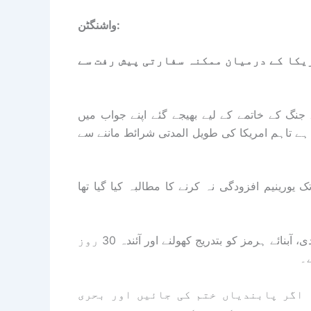
واشنگٹن:
ریکا کے درمیان ممکنہ سفارتی پیش رفت سے
 جنگ کے خاتمے کے لیے بھیجے گئے اپنے جواب میں
ہے تاہم امریکا کی طویل المدتی شرائط ماننے سے
ق واشنگٹن کی جانب سے ایران سے 20 برس تک یورینیم افزودگی نہ کرنے کا مطالبہ کیا گیا تھا
ذرائع کا کہنا ہے کہ ایران نے اپنے ردعمل میں مرحلہ وار جنگ بندی، آبنائے ہرمز کو بتدریج کھولنے اور آئندہ 30 روز
۔
 اگر پابندیاں ختم کی جائیں اور بحری