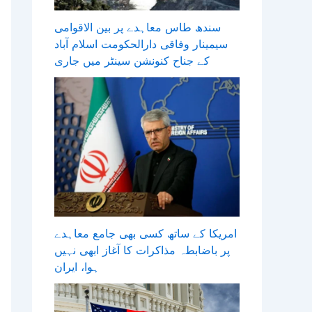
سندھ طاس معاہدے پر بین الاقوامی
سیمینار وفاقی دارالحکومت اسلام آباد
کے جناح کنونشن سینٹر میں جاری
امریکا کے ساتھ کسی بھی جامع معاہدے
پر باضابطہ مذاکرات کا آغاز ابھی نہیں
ہوا، ایران