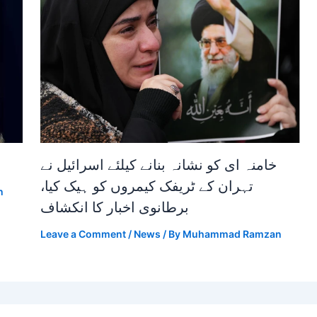
خامنہ ای کو نشانہ بنانے کیلئے اسرائیل نے
تہران کے ٹریفک کیمروں کو ہیک کیا،
n
برطانوی اخبار کا انکشاف
Leave a Comment
/
News
/ By
Muhammad Ramzan