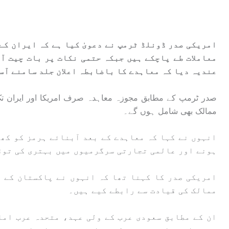
امریکی صدر ڈونلڈ ٹرمپ نے دعویٰ کیا ہے کہ ایران ک
معاملات طے پاچکے ہیں جبکہ حتمی نکات پر بات چیت آ
عندیہ دیا کہ معاہدے کا باضابطہ اعلان جلد سامنے آس
صدر ٹرمپ کے مطابق مجوزہ معاہدہ صرف امریکا اور ایران ت
ممالک بھی شامل ہوں گے۔
انہوں نے کہا کہ معاہدے کے بعد آبنائے ہرمز کو کھو
ہونے اور عالمی تجارتی سرگرمیوں میں بہتری کی توق
امریکی صدر کا کہنا تھا کہ انہوں نے پاکستان کے 
ممالک کی قیادت سے رابطے کیے ہیں۔
ان کے مطابق سعودی عرب کے ولی عہد، متحدہ عرب اما