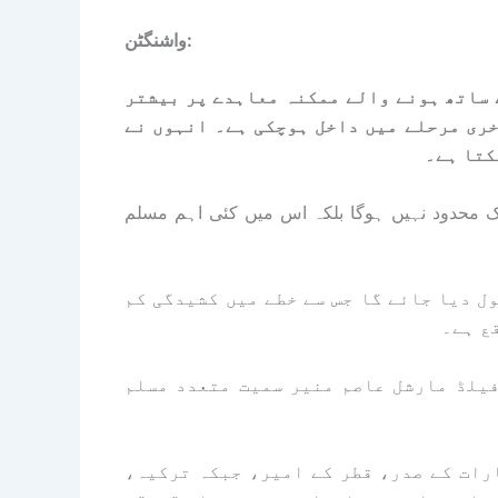
واشنگٹن:
ے ساتھ ہونے والے ممکنہ معاہدے پر بیشتر
خری مرحلے میں داخل ہوچکی ہے۔ انہوں نے
کتا ہے۔
ک محدود نہیں ہوگا بلکہ اس میں کئی اہم مسلم
ل دیا جائے گا جس سے خطے میں کشیدگی کم
ع ہے۔
فیلڈ مارشل عاصم منیر سمیت متعدد مسلم
رات کے صدر، قطر کے امیر، جبکہ ترکیہ،