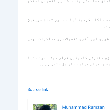
تعلق مفاہمتی یادداشت پر تفصیلی گفتگو
 سے آگاہ کردیا گیا ہے اور تمام فریقین
ے۔
ظوری اور آخری تفصیلات پر مذاکرات ابھی
بڑی سفارتی کامیابی قرار دیتے ہوئے کہا
صف بندیاں دیکھنے کو مل سکتی ہیں۔
Source link
Muhammad Ramzan