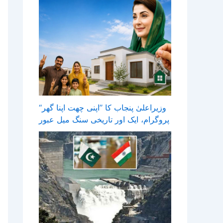
وزیراعلیٰ پنجاب کا ’’اپنی چھت اپنا گھر‘‘
پروگرام، ایک اور تاریخی سنگ میل عبور