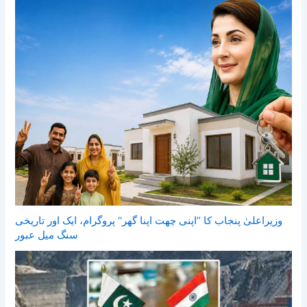
وزیراعلیٰ پنجاب کا ’’اپنی چھت اپنا گھر‘‘ پروگرام، ایک اور تاریخی
سنگ میل عبور