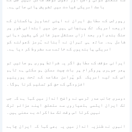
باعث امریکی قیادت میں تشویش پائی جاتی ہے۔
رپورٹس کے مطابق ایران نے اپنی تجاویز پاکستان کے
ذریعے امریکہ تک پہنچائی ہیں جن میں ابتدائی طور پر
جنگ بندی اور بعد ازاں مستقل سیز فائر کی یقین دہانی
شامل ہے۔ ساتھ ہی تہران نے آبنائے ہُرمز کھولنے کو
امریکی پابندیوں کے خاتمے سے مشروط کر دیا ہے۔
ایرانی مؤقف کے مطابق اگر یہ شرائط پوری ہو جائیں تو
پھر جوہری پروگرام پر بات چیت ممکن ہو سکتی ہے تاہم
اس کے لیے امریکہ کو پُرامن مقاصد کے تحت یورینیم
افزودگی کے حق کو تسلیم کرنا ہوگا۔
دوسری جانب صدر ٹرمپ نے واضح انداز میں کہا ہے کہ جب
تک ایران ایٹمی ہتھیاروں سے متعلق اپنے عزائم ترک
نہیں کرتا اس وقت تک مذاکرات بے معنی ہیں۔
انہوں نے طنزیہ انداز میں یہ بھی کہا کہ ایران چاہے