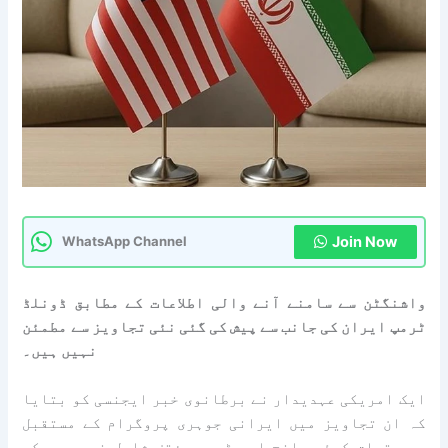
Join Now
WhatsApp Channel
واشنگٹن سے سامنے آنے والی اطلاعات کے مطابق ڈونلڈ
ٹرمپ ایران کی جانب سے پیش کی گئی نئی تجاویز سے مطمئن
نہیں ہیں۔
ایک امریکی عہدیدار نے برطانوی خبر ایجنسی کو بتایا
کہ ان تجاویز میں ایرانی جوہری پروگرام کے مستقبل
سے متعلق کوئی واضح اور ٹھوس مؤقف شامل نہیں جس کے