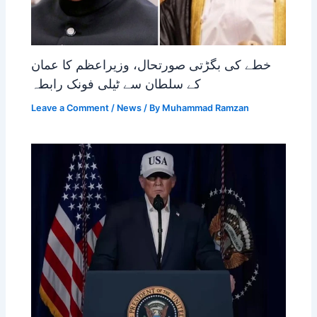
خطے کی بگڑتی صورتحال، وزیراعظم کا عمان
کے سلطان سے ٹیلی فونک رابطہ
Leave a Comment
/
News
/ By
Muhammad Ramzan