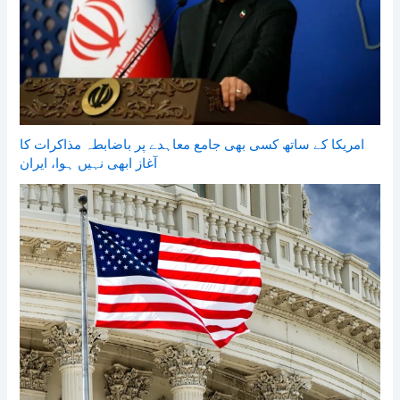
امریکا کے ساتھ کسی بھی جامع معاہدے پر باضابطہ مذاکرات کا
آغاز ابھی نہیں ہوا، ایران