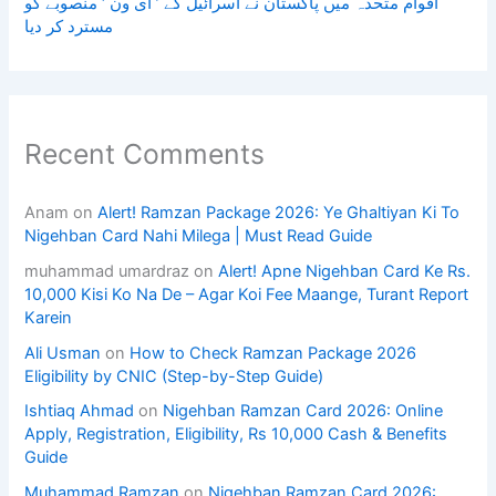
اقوام متحدہ میں پاکستان نے اسرائیل کے ’ ای ون ‘ منصوبے کو
مسترد کر دیا
Recent Comments
Anam
on
Alert! Ramzan Package 2026: Ye Ghaltiyan Ki To
Nigehban Card Nahi Milega | Must Read Guide
muhammad umardraz
on
Alert! Apne Nigehban Card Ke Rs.
10,000 Kisi Ko Na De – Agar Koi Fee Maange, Turant Report
Karein
Ali Usman
on
How to Check Ramzan Package 2026
Eligibility by CNIC (Step-by-Step Guide)
Ishtiaq Ahmad
on
Nigehban Ramzan Card 2026: Online
Apply, Registration, Eligibility, Rs 10,000 Cash & Benefits
Guide
Muhammad Ramzan
on
Nigehban Ramzan Card 2026: