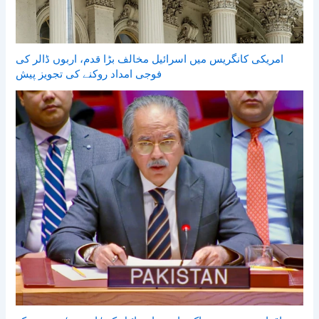
امریکی کانگریس میں اسرائیل مخالف بڑا قدم، اربوں ڈالر کی
فوجی امداد روکنے کی تجویز پیش