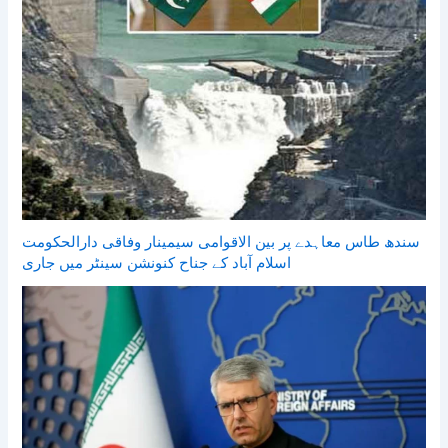
سندھ طاس معاہدے پر بین الاقوامی سیمینار وفاقی دارالحکومت
اسلام آباد کے جناح کنونشن سینٹر میں جاری