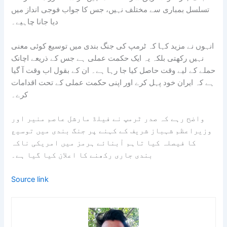
تسلسل بمباری سے مختلف نہیں، جس کا جواب فوجی انداز میں
دیا جانا چاہیے۔
انہوں نے مزید کہا کہ ٹرمپ کی جنگ بندی میں توسیع کوئی معنی
نہیں رکھتی بلکہ یہ ایک حکمت عملی ہے جس کے ذریعے اچانک
حملے کے لیے وقت حاصل کیا جا رہا ہے۔ ان کے بقول اب وقت آ گیا
ہے کہ ایران خود پہل کرے اور اپنی حکمت عملی کے تحت اقدامات
کرے۔
واضح رہے کہ صدر ٹرمپ نے فیلڈ مارشل عاصم منیر اور
وزیراعظم شہباز شریف کے کہنے پر جنگ بندی میں توسیع
کا فیصلہ کیا تاہم آبنائے ہرمز میں امریکی ناکہ
بندی جاری رکھنے کا اعلان کیا گیا ہے۔
Source link