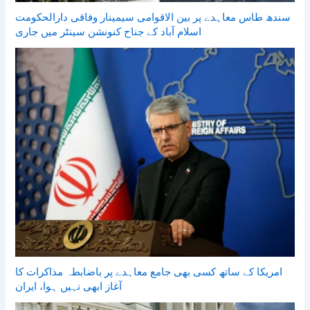
سندھ طاس معاہدے پر بین الاقوامی سیمینار وفاقی دارالحکومت
اسلام آباد کے جناح کنونشن سینٹر میں جاری
امریکا کے ساتھ کسی بھی جامع معاہدے پر باضابطہ مذاکرات کا
آغاز ابھی نہیں ہوا، ایران