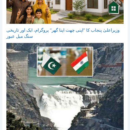
وزیراعلیٰ پنجاب کا ’’اپنی چھت اپنا گھر‘‘ پروگرام، ایک اور تاریخی
سنگ میل عبور