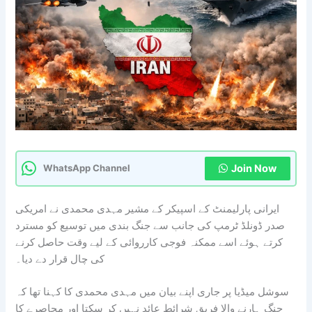
Join Now
WhatsApp Channel
ایرانی پارلیمنٹ کے اسپیکر کے مشیر مہدی محمدی نے امریکی
صدر ڈونلڈ ٹرمپ کی جانب سے جنگ بندی میں توسیع کو مسترد
کرتے ہوئے اسے ممکنہ فوجی کارروائی کے لیے وقت حاصل کرنے
کی چال قرار دے دیا۔
سوشل میڈیا پر جاری اپنے بیان میں مہدی محمدی کا کہنا تھا کہ
جنگ ہارنے والا فریق شرائط عائد نہیں کر سکتا اور محاصرے کا