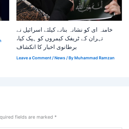
خامنہ ای کو نشانہ بنانے کیلئے اسرائیل نے
تہران کے ٹریفک کیمروں کو ہیک کیا،
n
برطانوی اخبار کا انکشاف
Leave a Comment
/
News
/ By
Muhammad Ramzan
quired fields are marked
*