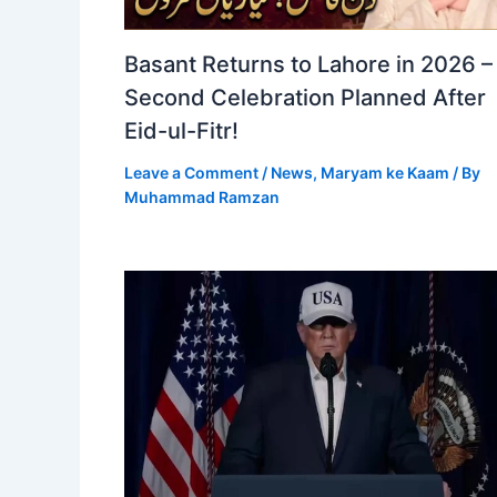
Basant Returns to Lahore in 2026 –
Second Celebration Planned After
Eid-ul-Fitr!
Leave a Comment
/
News
,
Maryam ke Kaam
/ By
Muhammad Ramzan