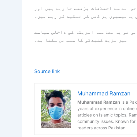
والے سے اختلافات بڑھتے جا رہے ہیں اور
 پالیسیوں پر کھل کر تنقید کر رہے ہیں۔
ہی تو یہ معاملہ امریکا کی داخلی سیاست
میں مزید کشیدگی کا سبب بن سکتا ہے۔
Source link
Muhammad Ramzan
Muhammad Ramzan
is a Pak
years of experience in online
articles on Islamic topics, R
community issues. Known for h
readers across Pakistan.