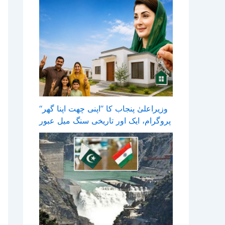
وزیراعلیٰ پنجاب کا ’’اپنی چھت اپنا گھر‘‘
پروگرام، ایک اور تاریخی سنگ میل عبور