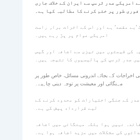
 امریکی صدر ٹرمپ سے ایران کے خلاف جاری
فوری طور پر ختم کرنے کا مطالبہ کیا ہے۔
’بے مقصد‘ ہے اور اس کے اثرات براہِ راست
امریکی عوام پر پڑ رہے ہیں۔
ہ کی قیمتوں میں تیزی سے اضافہ اور گیس
ں صدر ٹرمپ کی پالیسیوں کا نتیجہ ہیں۔
ی اخراجات کے بجائے اندرونی مسائل، خاص طور پر
مہنگائی اور معیشت پر توجہ دینی چاہیے۔
صدر کے جنگی اختیارات کو محدود کرنے کے
لیے قرارداد پیش کی ہے۔
فائدہ نہیں ہوا بلکہ مہنگائی میں اضافہ
انوں کی مشکلات میں مزید اضافہ ہوا ہے۔