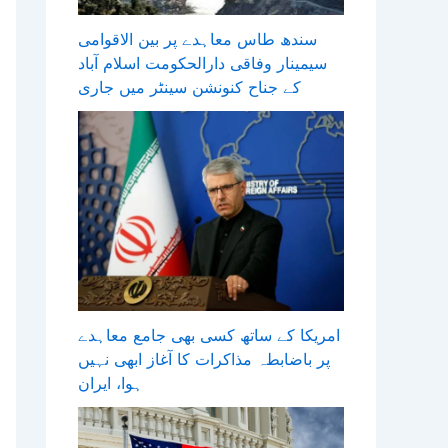
سندھ طاس معاہدے پر بین الاقوامی
سیمینار وفاقی دارالحکومت اسلام آباد
کے جناح کنونشن سینٹر میں جاری
امریکا کے ساتھ کسی بھی جامع معاہدے
پر باضابطہ مذاکرات کا آغاز ابھی نہیں
ہوا، ایران