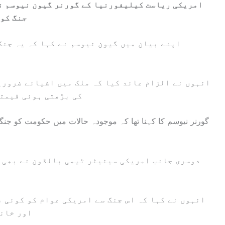
امریکی ریاست کیلیفورنیا کے گورنر گیون نیوسم نے
جنگ کو 
اپنے بیان میں گیون نیوسم نے کہا کہ یہ جنگ 
انہوں نے الزام عائد کیا کہ ملک میں اشیائے ضروری
کی بڑھتی ہوئی قیمتی
گورنر نیوسم کا کہنا تھا کہ موجودہ حالات میں حکومت کو جنگ
دوسری جانب امریکی سینیٹر ٹیمی بالڈون نے بھی 
انہوں نے کہا کہ اس جنگ سے امریکی عوام کو کوئی 
اور خاند