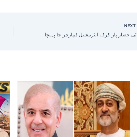
NEX
پارچر جا پہنچا