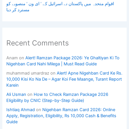
اقوام متحدہ میں پاکستان نے اسرائیل کے ’ ای ون ‘ منصوبے کو
مسترد کر دیا
Recent Comments
Anam
on
Alert! Ramzan Package 2026: Ye Ghaltiyan Ki To
Nigehban Card Nahi Milega | Must Read Guide
muhammad umardraz
on
Alert! Apne Nigehban Card Ke Rs.
10,000 Kisi Ko Na De – Agar Koi Fee Maange, Turant Report
Karein
Ali Usman
on
How to Check Ramzan Package 2026
Eligibility by CNIC (Step-by-Step Guide)
Ishtiaq Ahmad
on
Nigehban Ramzan Card 2026: Online
Apply, Registration, Eligibility, Rs 10,000 Cash & Benefits
Guide