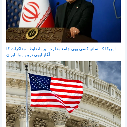
امریکا کے ساتھ کسی بھی جامع معاہدے پر باضابطہ مذاکرات کا
آغاز ابھی نہیں ہوا، ایران