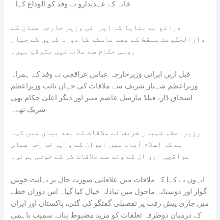
خانہ کے عہدیدارو نے وفد کو الوداع کہا۔
ذرائع نے بتایا کہ ایرانی وزیر خارجہ عمان کے
دارالحکومت مسقط کے بعد ماسکو کا دورہ کریں گے جہاں
روسی حکام سے ملاقاتیں متوقع ہیں۔
قبل ازیں ایرانی وزیرخارجہ عباس عراقچی نے وفد کے ہمراہ
وزیراعظم شہباز شریف سے ملاقات کی جہاں نائب وزیراعظم
اسحاق ڈار، فیلڈ مارشل عاصم منیر اور دیگر اعلیٰ حکام بھی
شریک تھے۔
وزیراعظم شہباز شریف نے ملاقات کے بعد بیان میں کہا
ہے کہ اسلام آباد میں ایران کے وزیر خارجہ عباس
عراقچی اور ان کے وفد سے ملاقات کر کے خوشی ہوئی۔
انہوں نے کہا کہ ملاقات میں علاقائی صورت حال پر نہایت خوش
گوار اور دوستانہ ماحول میں تبادلہ خیال کیا گیا۔ اس دوران خطے
میں جاری پیش رفت پر تفصیلی گفتگو کی گئی، پاکستان اور ایران
کے درمیان دوطرفہ تعلقات کو مزید مضبوط بنانے سمیت باہمی