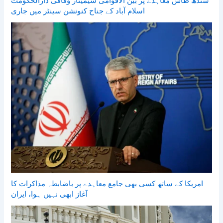
سندھ طاس معاہدے پر بین الاقوامی سیمینار وفاقی دارالحکومت
اسلام آباد کے جناح کنونشن سینٹر میں جاری
امریکا کے ساتھ کسی بھی جامع معاہدے پر باضابطہ مذاکرات کا
آغاز ابھی نہیں ہوا، ایران