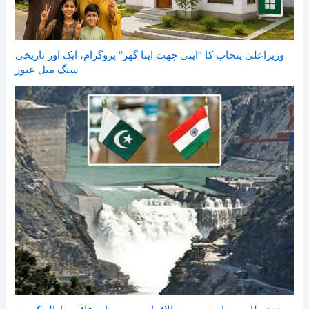
وزیراعلیٰ پنجاب کا ’’اپنی چھت اپنا گھر‘‘ پروگرام، ایک اور تاریخی
سنگ میل عبور