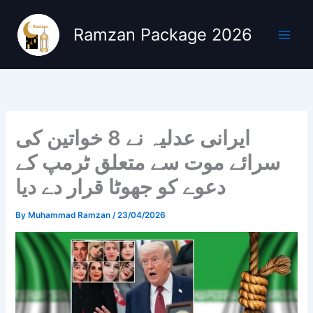
Skip
to
Ramzan Package 2026
content
ایرانی عدلیہ نے 8 خواتین کی
سرائے موت سے متعلق ٹرمپ کے
دعوے کو جھوٹا قرار دے دیا
By
Muhammad Ramzan
/
23/04/2026