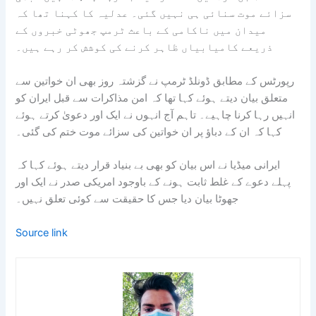
سزائے موت سنائی ہی نہیں گئی۔ عدلیہ کا کہنا تھا کہ
میدان میں ناکامی کے باعث ٹرمپ جھوٹی خبروں کے
ذریعے کامیابیاں ظاہر کرنے کی کوشش کر رہے ہیں۔
رپورٹس کے مطابق ڈونلڈ ٹرمپ نے گزشتہ روز بھی ان خواتین سے
متعلق بیان دیتے ہوئے کہا تھا کہ امن مذاکرات سے قبل ایران کو
انہیں رہا کرنا چاہیے۔ تاہم آج انہوں نے ایک اور دعویٰ کرتے ہوئے
کہا کہ ان کے دباؤ پر ان خواتین کی سزائے موت ختم کی گئی۔
ایرانی میڈیا نے اس بیان کو بھی بے بنیاد قرار دیتے ہوئے کہا کہ
پہلے دعوے کے غلط ثابت ہونے کے باوجود امریکی صدر نے ایک اور
جھوٹا بیان دیا جس کا حقیقت سے کوئی تعلق نہیں۔
Source link