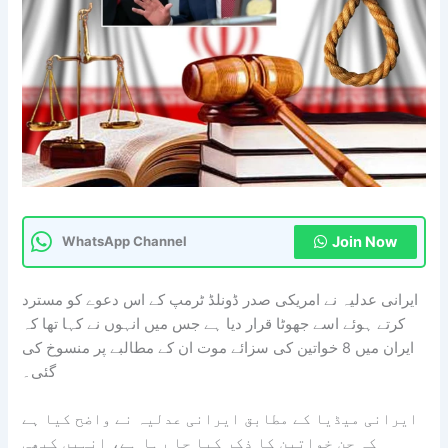
Join Now
WhatsApp Channel
ایرانی عدلیہ نے امریکی صدر ڈونلڈ ٹرمپ کے اس دعوے کو مسترد
کرتے ہوئے اسے جھوٹا قرار دیا ہے جس میں انہوں نے کہا تھا کہ
ایران میں 8 خواتین کی سزائے موت ان کے مطالبے پر منسوخ کی
گئی۔
ایرانی میڈیا کے مطابق ایرانی عدلیہ نے واضح کیا ہے
کہ جن خواتین کا ذکر کیا جا رہا ہے، انہیں کبھی