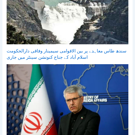
سندھ طاس معاہدے پر بین الاقوامی سیمینار وفاقی دارالحکومت
اسلام آباد کے جناح کنونشن سینٹر میں جاری