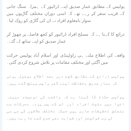
پولیس کے مطابق عمار صدیق اپنے ڈرائیور کے ہمراہ سنگ جانی
کے قریب سفر کر رہے تھے کہ اسی دوران مختلف گاڑیوں میں
سوار نامعلوم افراد نے ان کی گاڑی کو روک لیا۔
ذرائع کا کہنا ہے کہ مسلح افراد ڈرائیور کو کچھ فاصلے پر چھوڑ کر
عمار صدیق کو اپنے ساتھ لے گئے۔
واقعے کی اطلاع ملتے ہی راولپنڈی اور اسلام آباد پولیس حرکت
میں آگئی اور مختلف مقامات پر تلاش شروع کردی گئی۔
پولیس ذرائع کے مطابق کچھ دیر بعد اطلاع موصول ہوئی
کہ عمار صدیق بحفاظت اپنے گھر واپس پہنچ گئے ہیں۔
پولیس حکام کا کہنا ہے کہ واقعے کی نوعیت، مبینہ
اغوا میں ملوث افراد اور اس کے پس پردہ محرکات سے
متعلق تحقیقات جاری ہیں جبکہ مختلف علاقوں کی سی سی
ٹی وی فوٹیجز اور شواہد بھی جمع کیے جا رہے ہیں۔