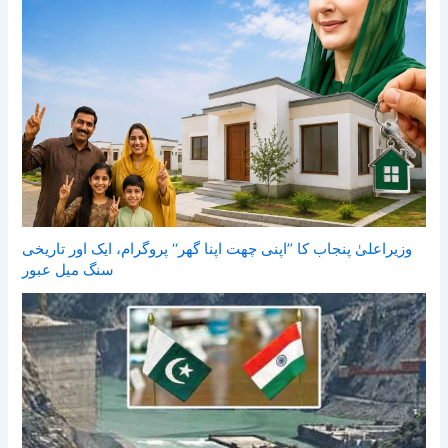
وزیراعلیٰ پنجاب کا ’’اپنی چھت اپنا گھر‘‘ پروگرام، ایک اور تاریخی
سنگ میل عبور