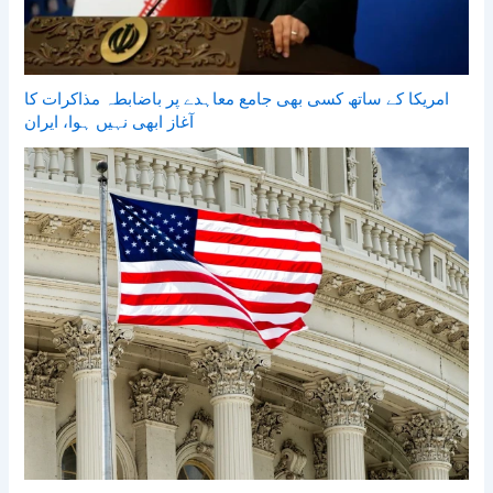
امریکا کے ساتھ کسی بھی جامع معاہدے پر باضابطہ مذاکرات کا
آغاز ابھی نہیں ہوا، ایران