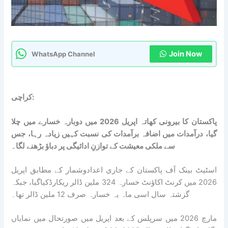
Join Now
WhatsApp Channel
کراچی:
پاکستان کا بیرونی کھاتہ اپریل 2026 میں دوبارہ خسارے میں چلا
گیا، درآمدات میں اضافہ برآمدات کی نسبت کہیں زیادہ رہا، جس
سے ملکی معیشت کے توازنِ ادائیگی پر دباؤ بڑھنے لگا۔
اسٹیٹ بینک آف پاکستان کے جاری اعدادوشمار کے مطابق اپریل
2026 میں کرنٹ اکاؤنٹ خسارہ 324 ملین ڈالر ریکارڈکیاگیا، جبکہ
گزشتہ سال اسی ماہ یہ خسارہ صرف 12 ملین ڈالر تھا۔
مارچ 2026 میں سرپلس کے بعد اپریل میں صورتحال میں نمایاں