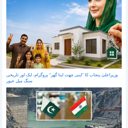
وزیراعلیٰ پنجاب کا ’’اپنی چھت اپنا گھر‘‘ پروگرام، ایک اور تاریخی
سنگ میل عبور