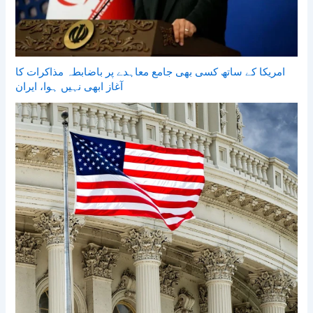
امریکا کے ساتھ کسی بھی جامع معاہدے پر باضابطہ مذاکرات کا
آغاز ابھی نہیں ہوا، ایران