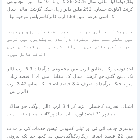
بگاڑدیکھاگیا۔مالی سال 2025-26 کے پہلے 10 ماہ میں مجموعی
کرنٹ اکاؤنٹ خسارہ 252 ملین ڈالر رہا، جبکہ گزشتہ مالی سال
کے اسی عرصے میں 1.66 ارب ڈالرکاسرپلس موجود تھا۔
ماہرین کے مطابق درآمدات میں اضافے کی بڑی وجوہات
میں ملکی طلب میں بہتری، درآمدی پابندیوں میں نرمی
اور عالمی منڈی میں اشیائے ضروریہ کی قیمتوں میں
اضافہ شامل ہیں۔
اعدادوشمارکے مطابق اپریل میں مجموعی درآمدات 6.9 ارب ڈالر
تک پہنچ گئیں،جو گزشتہ سال کے مقابلے میں 11.4 فیصد زیادہ
ہیں، جبکہ برآمدات صرف 3.4 فیصد اضافے کے ساتھ 3.47 ارب
ڈالر رہیں۔
اشیائے تجارت کاخسارہ بڑھ کر 3.4 ارب ڈالر ہوگیا، جو سالانہ
بنیاد پر 21 فیصد اورماہانہ بنیاد پر 47 فیصد زیادہ ہے۔
دوسری جانب آئی ٹی اور ٹیلی کمیونی کیشن خدمات کی برآمدات
میں 22 فیصد اضافہ ریکارڈکیاگیا،جس نے کچھ حد تک بیرونی