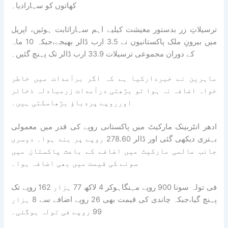
کھاتوں کو سہارادیا۔
ترسیلاتِ زر بدستور معیشت کیلیے اہم سہاراثابت ہوئیں، اپریل
میں بیرونِ ملک پاکستانیوں نے 3.5 ارب ڈالر بھیجے،جبکہ 10 ماہ
کے دوران مجموعی ترسیلات 33.9 ارب ڈالر تک پہنچ گئیں۔
ماہرین نے خبردارکیا ہے کہ اگر برآمدات میں خاطر
خواہ اضافہ نہ ہوا تو بڑھتی درآمدات زرمبادلہ ذخائر
اورروپے پردباؤ بڑھاسکتی ہیں۔
ادھر انٹربینک مارکیٹ میں پاکستانی روپے کی قدر میں معمولی
بہتری دیکھی گئی اور ڈالر 278.60 روپے پر بند ہوا۔ دوسری
جانب عالمی مارکیٹ میں اضافے کے باعث پاکستان میں
سونے کی قیمت میں بھی اضافہ ہوا۔
فی تولہ سونا 900 روپے مہنگاہوکر 4 لاکھ 77 ہزار 162 روپے تک
پہنچ گیا،جبکہ چاندی کی قیمت بھی 26 روپے اضافے سے 8 ہزار
99 روپے فی تولہ ہوگئی۔