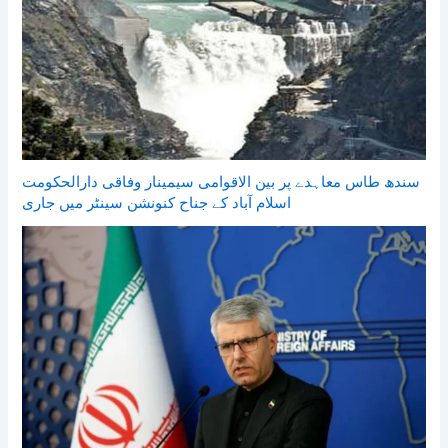
سندھ طاس معاہدے پر بین الاقوامی سیمینار وفاقی دارالحکومت
اسلام آباد کے جناح کنونشن سینٹر میں جاری